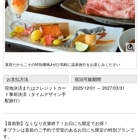
1
/
8
Pr
N
e
e
直前だからこその特別価格♪ぜひ気軽に温泉旅行をお楽しみください
vi
xt
お支払方法
宿泊可能期間
o
現地決済またはクレジットカー
2025/12/01 ～ 2027/03/31
u
ド事前決済（タイムデザイン手
s
配旅行）
【直前割】なくなり次第終了！お日にち限定でお得！
本プランは直前のご予約で空室のあるお日にち限定の特別プランで
す。