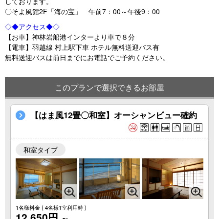
しております。
〇そよ風館2F「海の宝」 午前7：00～午後9：00
◇◆アクセス◆◇
【お車】神林岩船港インターより車で８分
【電車】羽越線 村上駅下車 ホテル無料送迎バス有
無料送迎バスは前日までにお電話でご予約ください。
このプランで選択できるお部屋
【はま風12畳〇和室】オーシャンビュー確約
和室タイプ
1名様料金
( 4名様1室利用時 )
12,650円
～