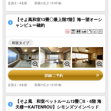
定員:2～4名様
部屋の広さ:13.00 帖
【そよ風和室13畳〇最上階7階】海一望オーシ
ャンビュー確約
和室タイプ
詳細/ご予約
定員:2～4名様
部屋の広さ:13.00 帖
【そよ風 和室ベットルーム13畳〇5・6階 海
天楼ーKAITENROU】シモンズツインベッド