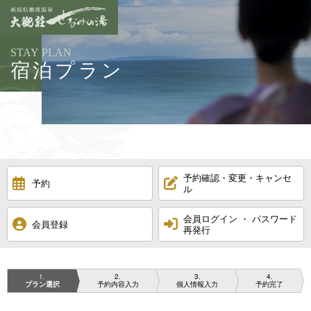
STAY PLAN
宿泊プラン
予約確認・変更・キャンセ
予約
ル
会員ログイン ・ パスワード
会員登録
再発行
1
2
3
4
プラン選択
予約内容入力
個人情報入力
予約完了