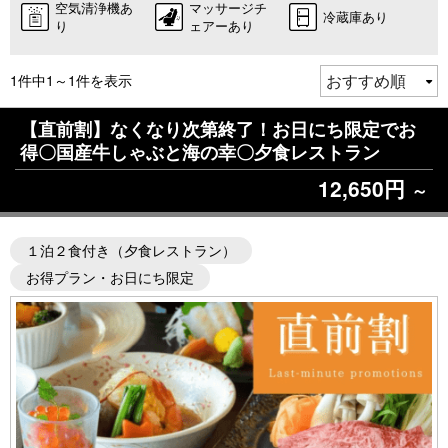
空気清浄機あ
マッサージチ
冷蔵庫あり
り
ェアーあり
1件中1～1件を表示
【直前割】なくなり次第終了！お日にち限定でお
得〇国産牛しゃぶと海の幸〇夕食レストラン
12,650円
～
１泊２食付き（夕食レストラン）
お得プラン・お日にち限定