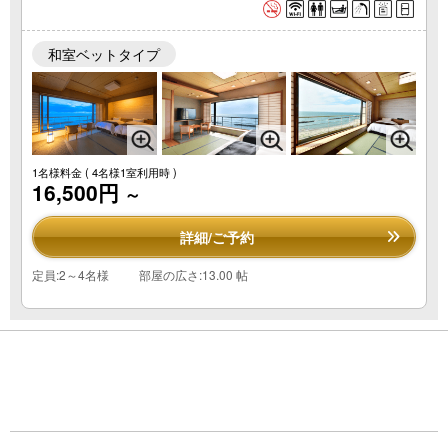
和室ベットタイプ
1名様料金
( 4名様1室利用時 )
16,500円
～
詳細/ご予約
定員:2～4名様
部屋の広さ:13.00 帖