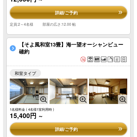
詳細/ご予約
定員:2～4名様
部屋の広さ:12.00 帖
【そよ風和室13畳】海一望オーシャンビュー
確約
和室タイプ
1名様料金
( 4名様1室利用時 )
15,400円
～
詳細/ご予約