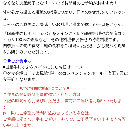
なくなり次第終了となりますのでお早目のご予約がおすすめ！
体の芯から温まる瀬波のお湯につかり、日々のお疲れをリフレッシ
ュ。
自分へのご褒美に、美味しいお料理と温泉で癒しの一日をどうぞ。
『国産牛のしゃぶしゃぶ』をメインに・旬の海鮮料理や岩船産コシ
ヒカリ100％の釜飯など、その他料理長お任せの特選料理です。
四季折々の旬の食材・地の食材をご堪能いただき、少し贅沢な晩餐
をお楽しみいただけます。
◇◆ご夕食◆◇
■国産牛しゃぶをメインにしたお任せコース
〇夕食会場は「そよ風館1階」のコンベンションホール「海王」又は
食事処となります。
＝＝＝＝■ご夕食開始時間について■＝＝＝＝
ご夕食の開始時間を事前確定されたい方は、
下記の時間からお選びいただき、事前にご連絡をお願いいたしま
す。
尚、既にご希望の時間が込み合っている場合は、
ご希望に添えない事もございますので、ご了承下さいますようお願
い申し上げます。