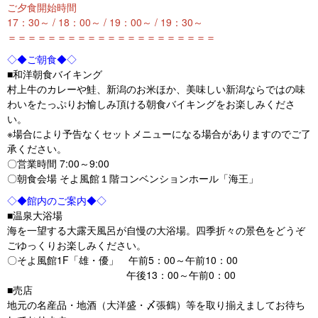
ご夕食開始時間
17：30～ / 18：00～ / 19：00～ / 19：30～
＝＝＝＝＝＝＝＝＝＝＝＝＝＝＝＝＝＝＝＝＝
◇◆ご朝食◆◇
■和洋朝食バイキング
村上牛のカレーや鮭、新潟のお米ほか、美味しい新潟ならではの味
わいをたっぷりお愉しみ頂ける朝食バイキングをお楽しみくださ
い。
※場合により予告なくセットメニューになる場合がありますのでご了
承ください。
〇営業時間 7:00～9:00
〇朝食会場 そよ風館１階コンベンションホール「海王」
◇◆館内のご案内◆◇
■温泉大浴場
海を一望する大露天風呂が自慢の大浴場。四季折々の景色をどうぞ
ごゆっくりお楽しみください。
〇そよ風館1F「雄・優」 午前5：00～午前10：00
午後13：00～午前0：00
■売店
地元の名産品・地酒（大洋盛・〆張鶴）等を取り揃えましてお待ち