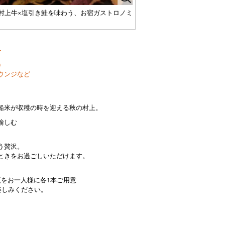
村上牛×塩引き鮭を味わう、お宿ガストロノミ
-
）
ウンジなど
船米が収穫の時を迎える秋の村上。
愉しむ
う贅沢。
ときをお過ごしいただけます。
瓶をお一人様に各1本ご用意
楽しみください。