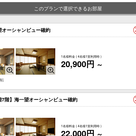
このプランで選択できるお部屋
望オーシャンビュー確約
1名様料金
( 4名様1室利用時 )
20,900円
～
 帖
階7階】海一望オーシャンビュー確約
1名様料金
( 4名様1室利用時 )
22,000円
～