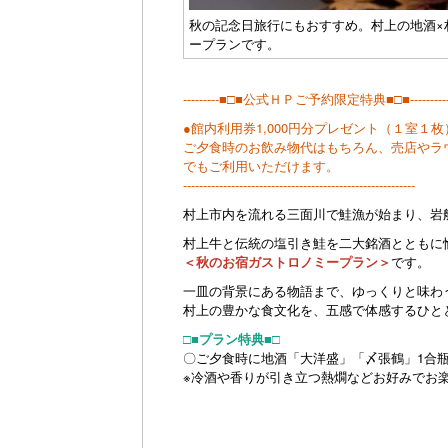
秋の記念日旅行にもおすすめ。村上の地酒×
ープランです。
---------■□■公式ＨＰご予約限定特典■□■---------
●館内利用券1,000円分プレゼント（１室１枚
ご夕食時のお飲み物代はもちろん、売店やラ
でもご利用いただけます。
----------------------------------------------------------
村上市内を流れる三面川で鮭漁が始まり、岩
村上牛と伝統の塩引き鮭を二大銘酒とともに
＜秋のお宿ガストロノミープラン＞
です。
一皿の背景にある物語まで、ゆっくりと味わ
村上の豊かな食文化を、五感で体感するひと
□■プラン特典■□
〇ご夕食時に地酒「大洋盛」「〆張鶴」1合
※冷酒や香りが引き立つ熱燗などお好みでお