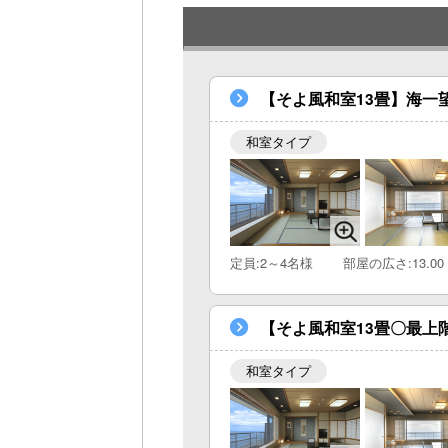
【そよ風和室13畳】海一
和室タイプ
定員:2～4名様
部屋の広さ:13.00
【そよ風和室13畳〇最上
和室タイプ