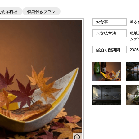
別会席料理
特典付きプラン
お食事
朝夕
お支払方法
現地
ムデ
宿泊可能期間
2026