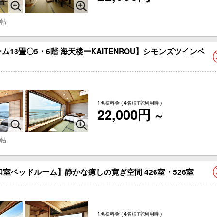
 帖
13畳〇5・6階 海天楼ーKAITENROU】シモンズツインベ
1名様料金
( 4名様1室利用時 )
22,000円
～
 帖
室ベッドルーム】静かな癒しの寛ぎ空間 426室・526室
1名様料金
( 4名様1室利用時 )