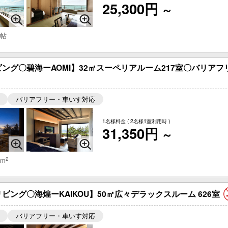
25,300円
～
 帖
ング〇碧海ーAOMI】32㎡スーペリアルーム217室〇バリアフ
バリアフリー・車いす対応
1名様料金
( 2名様1室利用時 )
31,350円
～
2
 m
ング〇海煌ーKAIKOU】50㎡広々デラックスルーム 626室
バリアフリー・車いす対応