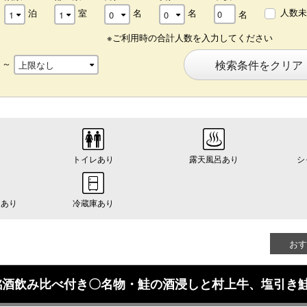
人数未
泊
室
名
名
名
※ご利用時の合計人数を入力してください
～
検索条件をクリア
トイレあり
露天風呂あり
シ
ーあり
冷蔵庫あり
おす
銘酒飲み比べ付き〇名物・鮭の酒浸しと村上牛、塩引き