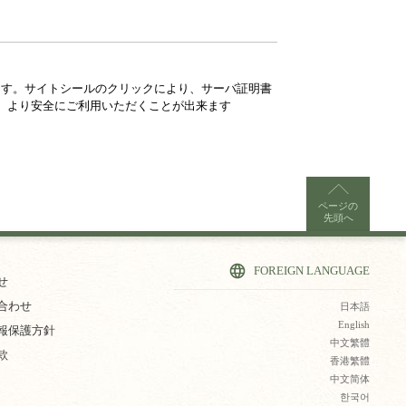
ています。サイトシールのクリックにより、サーバ証明書
、より安全にご利用いただくことが出来ます
ページの
先頭へ
FOREIGN LANGUAGE
せ
合わせ
日本語
English
報保護方針
中文繁體
款
香港繁體
中文简体
한국어