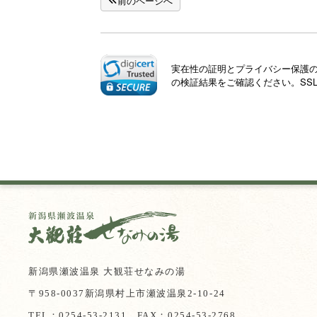
前のページへ
実在性の証明とプライバシー保護のた
の検証結果をご確認ください。SS
新潟県瀬波温泉 大観荘せなみの湯
〒958-0037新潟県村上市瀬波温泉2-10-24
TEL：
0254-53-2131
FAX：0254-53-2768