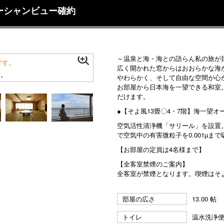
オーシャンビュー確約
～温泉と海・海との語らん私の旅が
広く開かれた窓からはおおらかな海
す。
やわらかく、そして自由な空間が心
お部屋から日本海を一望できる和室
だけます。
●【そよ風13畳〇4・7階】海一望オー
空気活性清浄機「サリール」を設置
で空気中の有害微粒子を0.001µま
【お部屋の定員は4名様まで】
【全客室禁煙のご案内】
全客室が禁煙となります。喫煙はそ
部屋の広さ
13.00 帖
トイレ
温水洗浄