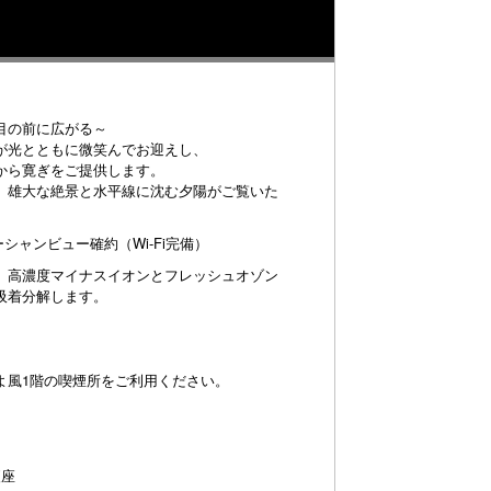
目の前に広がる～
が光とともに微笑んでお迎えし、
から寛ぎをご提供します。
。雄大な絶景と水平線に沈む夕陽がご覧いた
シャンビュー確約（Wi-Fi完備）
。高濃度マイナスイオンとフレッシュオゾン
で吸着分解します。
よ風1階の喫煙所をご利用ください。
便座