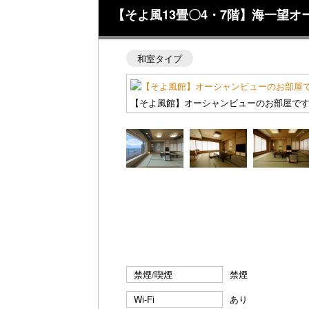
【そよ風13畳〇4・7階】海一望
和室タイプ
【そよ風館】オーシャンビューのお部屋で
禁煙/喫煙
禁煙
Wi-Fi
あり