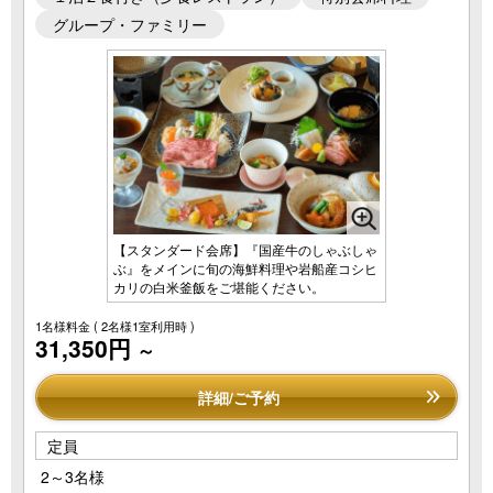
グループ・ファミリー
【スタンダード会席】『国産牛のしゃぶしゃ
ぶ』をメインに旬の海鮮料理や岩船産コシヒ
カリの白米釜飯をご堪能ください。
1名様料金
( 2名様1室利用時 )
31,350円
～
詳細/ご予約
定員
2～3名様