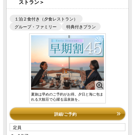
ストラン＞
１泊２食付き（夕食レストラン）
グループ・ファミリー
特典付きプラン
夏旅は早めのご予約がお得。夕日と海に包ま
れる大観荘で心躍る温泉旅を。
詳細/ご予約
定員