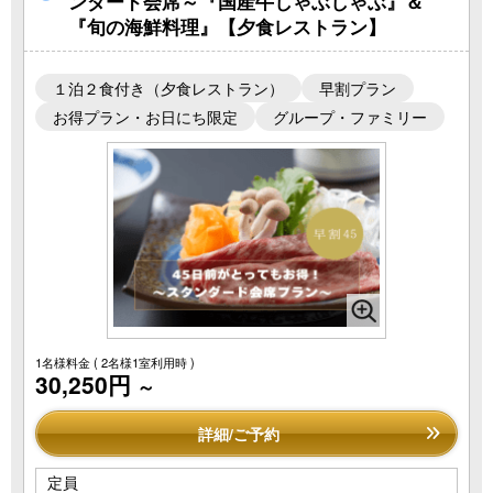
ンダード会席～『国産牛しゃぶしゃぶ』＆
『旬の海鮮料理』【夕食レストラン】
１泊２食付き（夕食レストラン）
早割プラン
お得プラン・お日にち限定
グループ・ファミリー
1名様料金
( 2名様1室利用時 )
30,250円
～
詳細/ご予約
定員