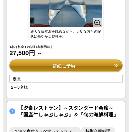
雄大な日本海を眺めながら、大切な方との記
念に華やかな乾杯を。
1名様料金
( 2名様1室利用時 )
27,500円
～
詳細/ご予約
定員
2～3名様
【夕食レストラン】～スタンダード会席～
『国産牛しゃぶしゃぶ』＆『旬の海鮮料理』
１泊２食付き（夕食レストラン）
特別会席料理