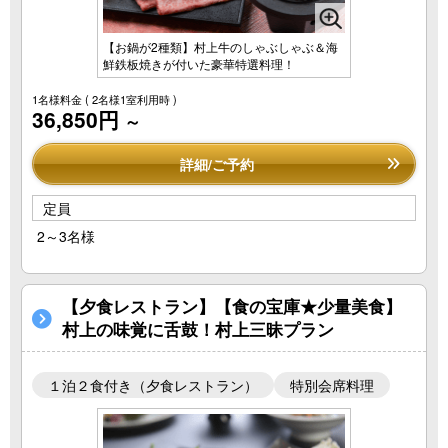
【お鍋が2種類】村上牛のしゃぶしゃぶ＆海
鮮鉄板焼きが付いた豪華特選料理！
1名様料金
( 2名様1室利用時 )
36,850円
～
詳細/ご予約
定員
2～3名様
【夕食レストラン】【食の宝庫★少量美食】
村上の味覚に舌鼓！村上三昧プラン
１泊２食付き（夕食レストラン）
特別会席料理