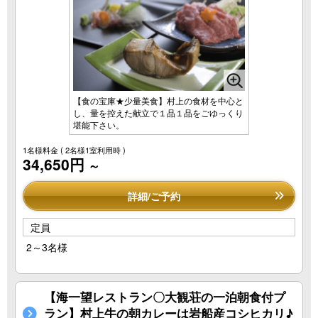
【食の宝庫★少量美食】村上の食材を中心と
し、量を控えた献立で１品１品をごゆっくり
堪能下さい。
1名様料金
( 2名様1室利用時 )
34,650円
～
詳細/ご予約
定員
2～3名様
【海一望レストラン〇大観荘の一泊朝食付プ
ラン】村上牛の朝カレーは岩船産コシヒカリ♪