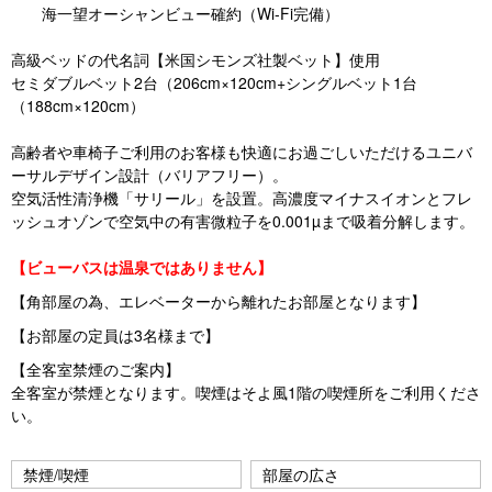
海一望オーシャンビュー確約（Wi-Fi完備）
高級ベッドの代名詞【米国シモンズ社製ベット】使用
セミダブルベット2台（206cm×120cm+シングルベット1台
（188cm×120cm）
高齢者や車椅子ご利用のお客様も快適にお過ごしいただけるユニバ
ーサルデザイン設計（バリアフリー）。
空気活性清浄機「サリール」を設置。高濃度マイナスイオンとフレ
ッシュオゾンで空気中の有害微粒子を0.001µまで吸着分解します。
【ビューバスは温泉ではありません】
【角部屋の為、エレベーターから離れたお部屋となります】
【お部屋の定員は3名様まで】
【全客室禁煙のご案内】
全客室が禁煙となります。喫煙はそよ風1階の喫煙所をご利用くださ
い。
禁煙/喫煙
部屋の広さ