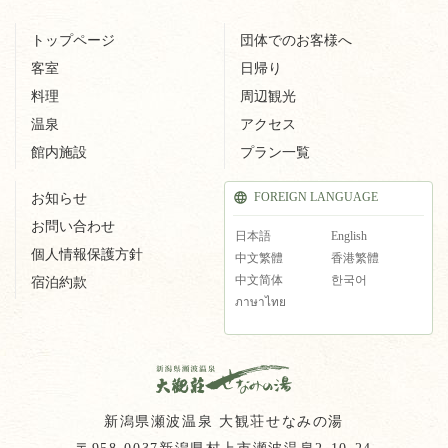
トップページ
団体でのお客様へ
客室
日帰り
料理
周辺観光
温泉
アクセス
館内施設
プラン一覧
FOREIGN LANGUAGE
お知らせ
お問い合わせ
日本語
English
個人情報保護方針
中文繁體
香港繁體
中文简体
한국어
宿泊約款
ภาษาไทย
新潟県瀬波温泉 大観荘せなみの湯