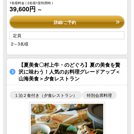
1名様料金
( 2名様1室利用時 )
39,600円
～
詳細/ご予約
定員
2～3名様
【夏美食〇村上牛・のどぐろ】夏の美食を贅
沢に味わう！人気のお料理グレードアップ＜
山海美食＞夕食レストラン
１泊２食付き（夕食レストラン）
特別会席料理