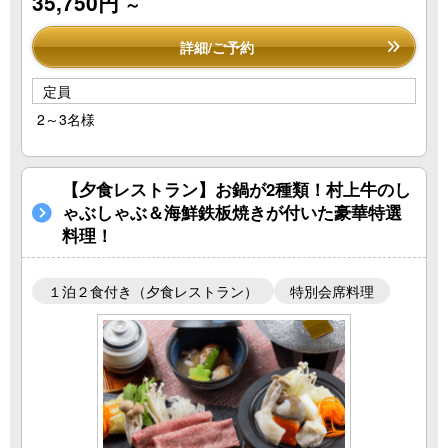
35,750円
～
詳細/ご予約
定員
2～3名様
【夕食レストラン】お鍋が2種類！村上牛のし
ゃぶしゃぶ＆海鮮鉄板焼きが付いた豪華特選
料理！
１泊２食付き（夕食レストラン）
特別会席料理