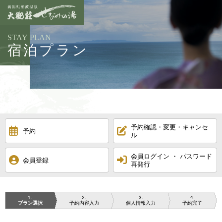
STAY PLAN
宿泊プラン
予約確認・変更・キャンセ
予約
ル
会員ログイン ・ パスワード
会員登録
再発行
1
2
3
4
プラン選択
予約内容入力
個人情報入力
予約完了