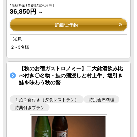
1名様料金
( 2名様1室利用時 )
36,850円
～
詳細/ご予約
定員
2～3名様
【秋のお宿ガストロノミー】二大銘酒飲み比
べ付き〇名物・鮭の酒浸しと村上牛、塩引き
鮭を味わう秋の贅
１泊２食付き（夕食レストラン）
特別会席料理
特典付きプラン