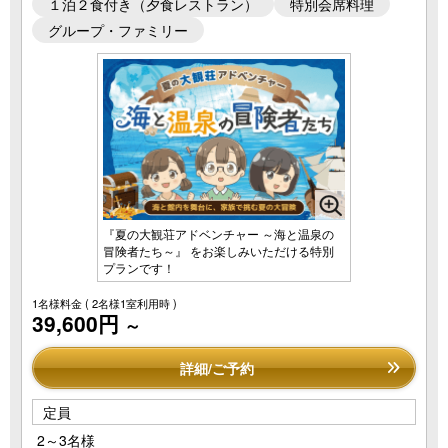
１泊２食付き（夕食レストラン）
特別会席料理
グループ・ファミリー
『夏の大観荘アドベンチャー ～海と温泉の
冒険者たち～』 をお楽しみいただける特別
プランです！
1名様料金
( 2名様1室利用時 )
39,600円
～
詳細/ご予約
定員
2～3名様