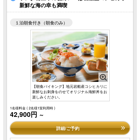
新鮮な海の幸も満喫
１泊朝食付き（朝食のみ）
【朝食バイキング】地元岩船産コシヒカリに
新鮮なお刺身をのせてオリジナル海鮮丼をお
楽しみください。
1名様料金
( 2名様1室利用時 )
42,900円
～
詳細/ご予約