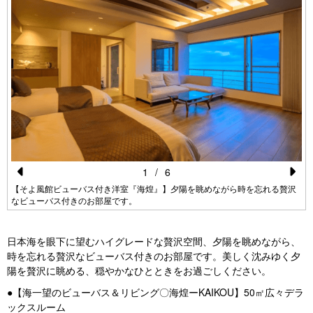
1
/
6
Pr
N
【そよ風館ビューバス付き洋室『海煌』】夕陽を眺めながら時を忘れる贅沢
なビューバス付きのお部屋です。
e
e
vi
xt
日本海を眼下に望むハイグレードな贅沢空間、夕陽を眺めながら、
o
時を忘れる贅沢なビューバス付きのお部屋です。美しく沈みゆく夕
u
陽を贅沢に眺める、穏やかなひとときをお過ごしください。
s
●【海一望のビューバス＆リビング〇海煌ーKAIKOU】50㎡広々デラ
ックスルーム