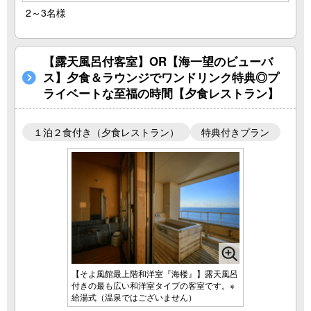
2～3名様
【露天風呂付客室】OR【海一望のビューバ
ス】夕食＆ラウンジでワンドリンク特典◎プ
ライベートな至福の時間【夕食レストラン】
１泊２食付き（夕食レストラン）
特典付きプラン
【そよ風館最上階和洋室『海楼』】露天風呂
付きの最も広い和洋室タイプの客室です。※
給湯式（温泉ではございません）