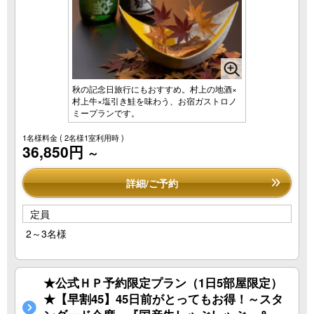
秋の記念日旅行にもおすすめ。村上の地酒×
村上牛×塩引き鮭を味わう、お宿ガストロノ
ミープランです。
1名様料金
( 2名様1室利用時 )
36,850円
～
詳細/ご予約
定員
2～3名様
★公式ＨＰ予約限定プラン（1日5部屋限定）
★【早割45】45日前がとってもお得！～スタ