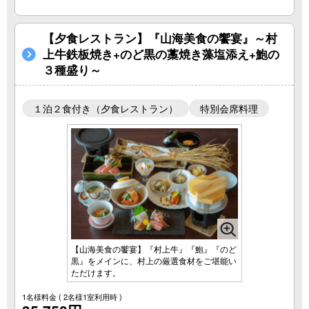
【夕食レストラン】『山海美食の饗宴』～村
上牛鉄板焼き+のど黒の藁焼き藻塩添え+鮑の
３種盛り～
１泊２食付き（夕食レストラン）
特別会席料理
【山海美食の饗宴】『村上牛』『鮑』『のど
黒』をメインに、村上の厳選食材をご堪能い
ただけます。
1名様料金
( 2名様1室利用時 )