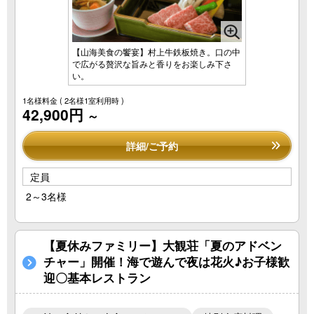
【山海美食の饗宴】村上牛鉄板焼き。口の中
で広がる贅沢な旨みと香りをお楽しみ下さ
い。
1名様料金
( 2名様1室利用時 )
42,900円
～
詳細/ご予約
定員
2～3名様
【夏休みファミリー】大観荘「夏のアドベン
チャー」開催！海で遊んで夜は花火♪お子様歓
迎〇基本レストラン