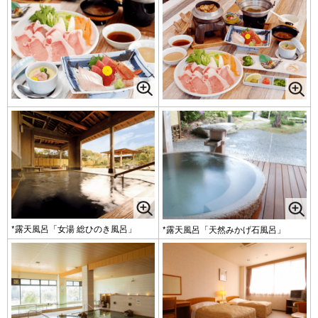
*露天風呂「女湯 総ひのき風呂」
*露天風呂「天然みかげ石風呂」