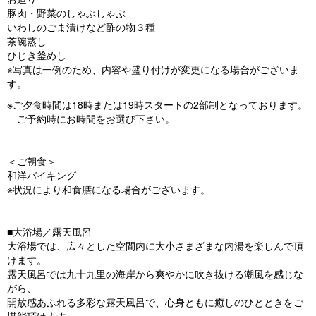
豚肉・野菜のしゃぶしゃぶ
いわしのごま漬けなど酢の物３種
茶碗蒸し
ひじき釜めし
※写真は一例のため、内容や盛り付けが変更になる場合がございま
す。
※ご夕食時間は18時または19時スタートの2部制となっております。
ご予約時にお時間をお選び下さい。
＜ご朝食＞
和洋バイキング
※状況により和食膳になる場合がございます。
■大浴場／露天風呂
大浴場では、広々とした空間内に大小さまざまな内湯を楽しんで頂
けます。
露天風呂では九十九里の海岸から爽やかに吹き抜ける潮風を感じな
がら、
開放感あふれる多彩な露天風呂で、心身ともに癒しのひとときをご