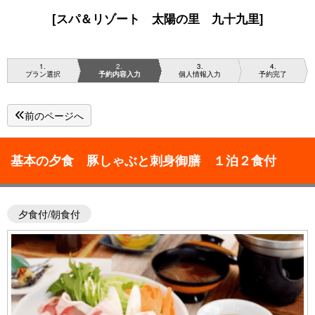
[スパ＆リゾート 太陽の里 九十九里]
1
2
3
4
プラン選択
予約内容入力
個人情報入力
予約完了
前のページへ
基本の夕食 豚しゃぶと刺身御膳 １泊２食付
夕食付/朝食付