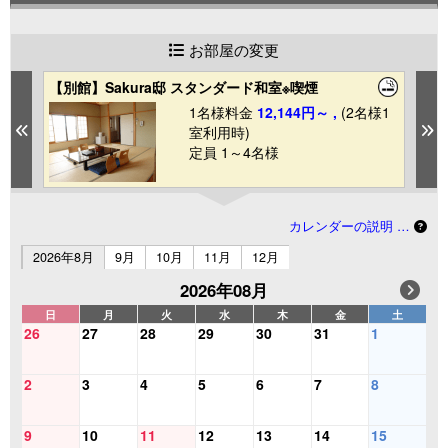
お部屋の変更
【別館】Sakura邸 スタンダード和室※喫煙
【
1
1名様料金
12,144円～ ,
(2名様1
Previous
N
室利用時)
定員 1～4名様
カレンダーの説明 …
2026年8月
9月
10月
11月
12月
2026年08月
日
月
火
水
木
金
土
26
27
28
29
30
31
1
2
3
4
5
6
7
8
9
10
11
12
13
14
15