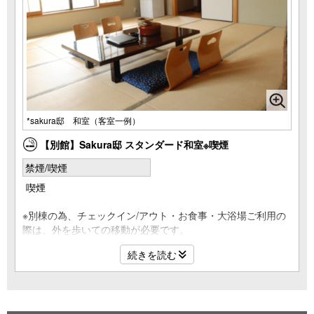
*sakura邸 和室（客室一例）
【別館】Sakura邸 スタンダード和室※喫煙
禁煙/喫煙
喫煙
※別棟の為、チェックイン/アウト・お食事・大浴場ご利用の
際は、外を歩いての移動が必要です。
※2階客室へは階段移動が必要です。
続きを読む
★別館sakura邸の和室タイプの客室です。
★隠れ家エステルーム「Spa 美月」を建物内に併設。