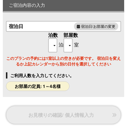
本館からは離れますが、落ち着いた空間のご滞在におすすめ
ご宿泊内容の入力
です。
【○喫煙客室です○】
宿泊日
宿泊日/お部屋の変更
●バス・トイレ付
泊数
部屋数
■広さ 8畳以上 ■定員 4名 ■寝具 布団
泊
室
■設備 ☆Wi-fi完備
このプランの予約には1室以上の空きが必要です。 宿泊日を変え
バスタオル、フェイスタオル、浴衣、ドライヤー
るか上記カレンダーから別の日付を選択してください
TV、エアコン、冷蔵庫、セーフティBOX
アメニティ（歯ブラシ・ヘアブラシ・カミソリ）
ご利用人数を入力してください。
お部屋の定員: 1～4名様
※この部屋タイプは、ペットとのご宿泊に対応しておりませ
ん。
※大人1名様につき、入湯税150円が別途かかります。
※0～2歳のお子様は施設利用料220
0円がかかります。
お見積りの確認/ 個人情報入力