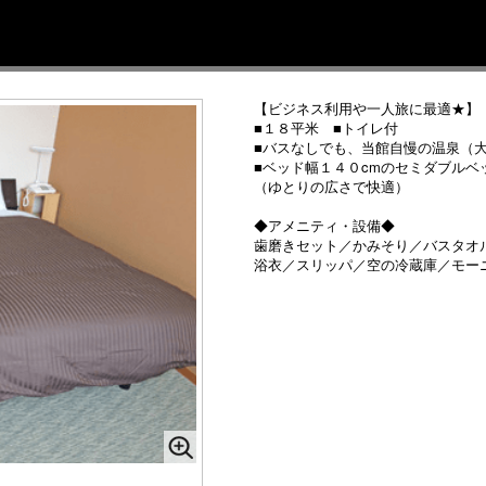
【ビジネス利用や一人旅に最適★】
■１８平米 ■トイレ付
■バスなしでも、当館自慢の温泉（
■ベッド幅１４０cmのセミダブルベ
（ゆとりの広さで快適）
◆アメニティ・設備◆
歯磨きセット／かみそり／バスタオ
浴衣／スリッパ／空の冷蔵庫／モー