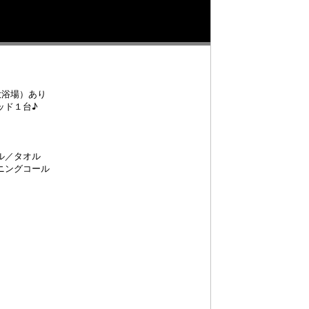
大浴場）あり
ッド１台♪
ル／タオル
ニングコール