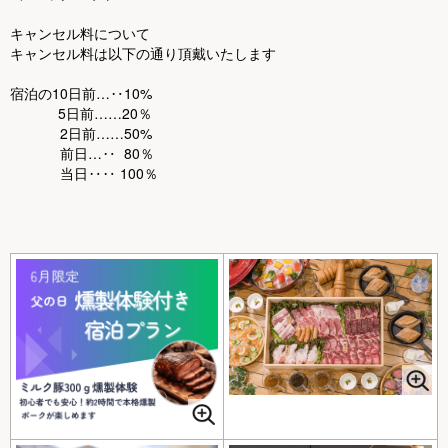
キャンセル料について
キャンセル料は以下の通り頂戴いたします
宿泊の10日前…‥10%
5日前……20％
2日前……50%
前日…‥ 80％
当日‥‥ 100％