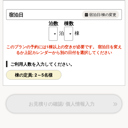
（アメニティ）
歯磨きセット/シャンプー/コンディショナー/ボディーソ
宿泊日
ープ/ブラシ/バスローブ
宿泊日/棟の変更
スリッパ/カミソリ/バスタオル/フェイスタオル
泊数
棟数
（室内設備）
泊
棟
バスルーム/洗浄機能付きトイレ/エアコン/電気ケトル/冷
蔵庫/
このプランの予約には1棟以上の空きが必要です。 宿泊日を変え
るか上記カレンダーから別の日付を選択してください
（プライベートデッキ設備）
Weberガスグリル/椅子・テーブル/焚火台/オーニング/防
ご利用人数を入力してください。
風カーテン
棟の定員: 2～5名様
お見積りの確認/ 個人情報入力