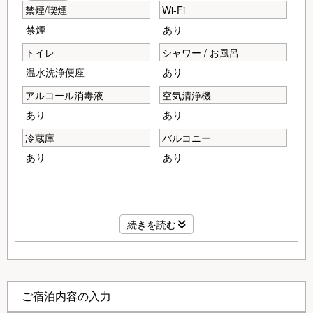
禁煙/喫煙
Wi-Fi
禁煙
あり
トイレ
シャワー / お風呂
温水洗浄便座
あり
アルコール消毒液
空気清浄機
あり
あり
冷蔵庫
バルコニー
あり
あり
グランピングキャビン（35㎡デッキバルコニー付
続きを読む
き）
定員5名
ダブルベット2台（シングルサイズエキストラベット連結
可）
ご宿泊内容の入力