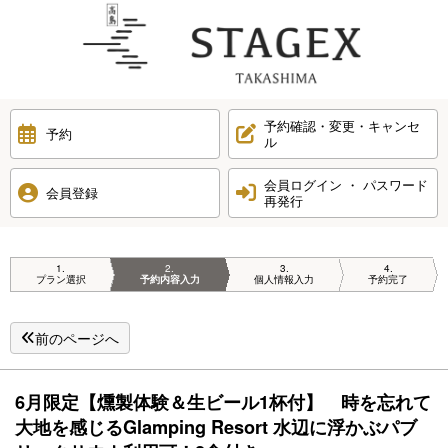
予約確認・変更・キャンセ
予約
ル
会員ログイン ・ パスワード
会員登録
再発行
1
2
3
4
プラン選択
予約内容入力
個人情報入力
予約完了
前のページへ
6月限定【燻製体験＆生ビール1杯付】 時を忘れて
大地を感じるGlamping Resort 水辺に浮かぶパブ