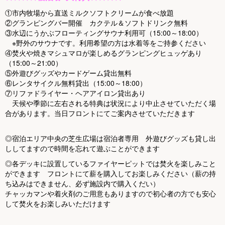
①市内牧場から直送ミルクソフトクリームが食べ放題
②グランピングバー開催 カクテル＆ソフトドリンク無料
③水辺にうかぶフローティングサウナ利用可（15:00～18:00）
※野外のサウナです。利用希望の方は水着等をご持参ください
④焚火や焼きマシュマロが楽しめるグランピングヒュッゲあり
（15:00～21:00）
⑤外遊びグッズやカードゲーム貸出無料
⑥レンタサイクル無料貸出（15:00～18:00）
⑦リファドライヤー・ヘアアイロン貸出あり
天候や季節に左右される特典は状況により中止させていただく場
合があります。当日フロントにてご案内させていただきます
◎宿泊エリア中央の芝生広場は宿泊者専用 外遊びグッズも貸し出
ししてますので時間を忘れて遊ぶことができます
◎各デッキに設置しているファイヤーピットでは焚火を楽しみこと
ができます フロントにて薪を購入してお楽しみください（薪の持
ち込みはできません、必ず施設内で購入くだい）
チャッカマンや着火剤のご用意もありますので初心者の方でも安心
して焚火をお楽しみいただけます