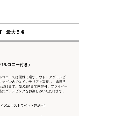
有 最大５名
キバルコニー付き）
ルコニーでは優雅に過すアウトドアグランピ
ャビン内ではインテリアを重視し、非日常
ただけます。愛犬2頭まで同伴可。プライベー
緒にグランピングをお楽しみいただけます。
ズエキストラベット連結可）