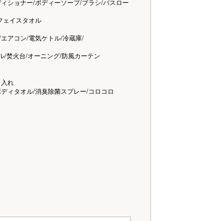
ショナー/ボディーソープ/ブラシ/バスロー
フェイスタオル
アコン/電気ケトル/冷蔵庫/
ル/焚火台/オーニング/防風カーテン
入れ
ィタオル/消臭除菌スプレー/コロコロ