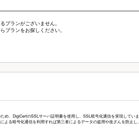
けるプランがございません。
からプランをお探しください。
め、DigiCertのSSLサーバ証明書を使用し、SSL暗号化通信を実現し
Lによる暗号化通信を利用すれば第三者によるデータの盗用や改ざんを防止し