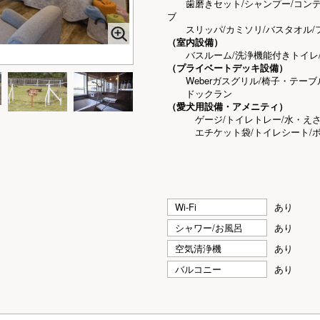
歯磨きセット/シャンプー/コンディ
ブ
スリッパ/カミソリ/バスタオル/
（室内設備）
バスルーム/洗浄機能付きトイレ/エ
（プライベートデッキ設備）
Weberガスグリル/椅子・テーブ
ドックラン
（愛犬用設備・アメニティ）
ゲージ/トイレトレー/水・えさ
エチケット袋/トイレシート/ボデ
Wi-Fi
あり
シャワー/お風呂
あり
空気清浄機
あり
バルコニー
あり