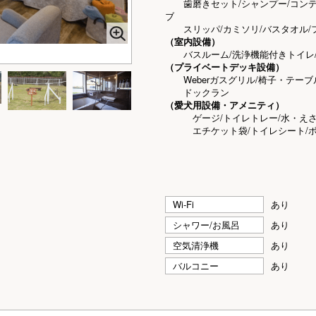
歯磨きセット/シャンプー/コンディ
ブ
スリッパ/カミソリ/バスタオル/
（室内設備）
バスルーム/洗浄機能付きトイレ/エ
（プライベートデッキ設備）
Weberガスグリル/椅子・テーブ
ドックラン
（愛犬用設備・アメニティ）
ゲージ/トイレトレー/水・えさ
エチケット袋/トイレシート/ボデ
Wi-Fi
あり
シャワー/お風呂
あり
空気清浄機
あり
バルコニー
あり