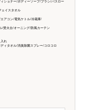
ショナー/ボディーソープ/ブラシ/バスロー
フェイスタオル
アコン/電気ケトル/冷蔵庫/
ル/焚火台/オーニング/防風カーテン
入れ
ィタオル/消臭除菌スプレー/コロコロ