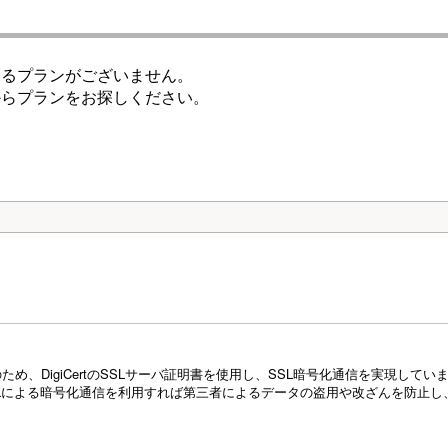
けるプランがございません。
からプランをお探しください。
め、DigiCertのSSLサーバ証明書を使用し、SSL暗号化通信を実現し
Lによる暗号化通信を利用すれば第三者によるデータの盗用や改ざんを防止し