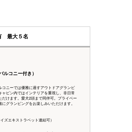
有 最大５名
キバルコニー付き）
ルコニーでは優雅に過すアウトドアグランピ
ャビン内ではインテリアを重視し、非日常
ただけます。愛犬2頭まで同伴可。プライベー
緒にグランピングをお楽しみいただけます。
ズエキストラベット連結可）