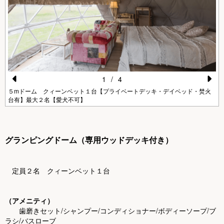
1
/
4
Pr
N
５mドーム クィーンベット１台【プライベートデッキ・デイベッド・焚火
台有】最大２名【愛犬不可】
e
e
vi
xt
o
グランピングドーム（専用ウッドデッキ付き）
u
s
定員２名 クィーンベット１台
（アメニティ）
歯磨きセット/シャンプー/コンディショナー/ボディーソープ/ブ
ラシ/バスローブ