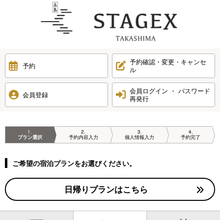
予約確認・変更・キャンセ
予約
ル
会員ログイン ・ パスワード
会員登録
再発行
1
2
3
4
プラン選択
予約内容入力
個人情報入力
予約完了
ご希望の宿泊プランをお選びください。
日帰りプランはこちら