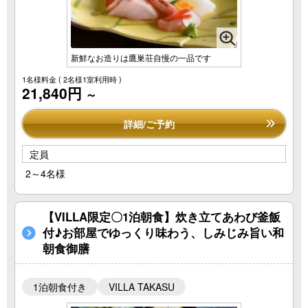
新鮮なお造りは鷹巣荘自慢の一品です
1名様料金
( 2名様1室利用時 )
21,840円
～
詳細/ご予約
定員
2～4名様
【VILLA限定〇1泊朝食】炊き立てあわび釜飯
付♪お部屋でゆっくり味わう、しみじみ旨い和
朝食御膳
1泊朝食付き
VILLA TAKASU