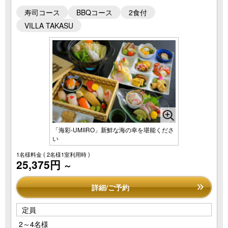
寿司コース
BBQコース
2食付
VILLA TAKASU
「海彩-UMIIRO」新鮮な海の幸を堪能くださ
い
1名様料金
( 2名様1室利用時 )
25,375円
～
詳細/ご予約
定員
2～4名様