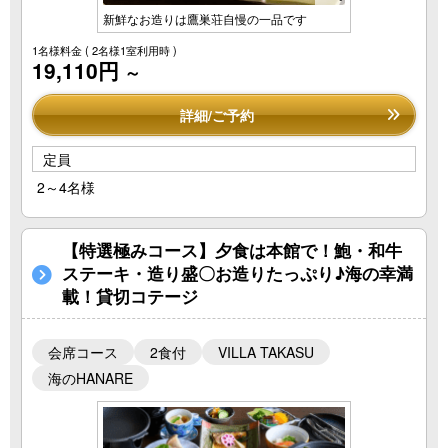
新鮮なお造りは鷹巣荘自慢の一品です
1名様料金
( 2名様1室利用時 )
19,110円
～
詳細/ご予約
定員
2～4名様
【特選極みコース】夕食は本館で！鮑・和牛
ステーキ・造り盛〇お造りたっぷり♪海の幸満
載！貸切コテージ
会席コース
2食付
VILLA TAKASU
海のHANARE