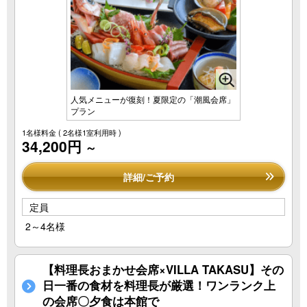
人気メニューが復刻！夏限定の「潮風会席」
プラン
1名様料金
( 2名様1室利用時 )
34,200円
～
詳細/ご予約
定員
2～4名様
【料理長おまかせ会席×VILLA TAKASU】その
日一番の食材を料理長が厳選！ワンランク上
の会席〇夕食は本館で