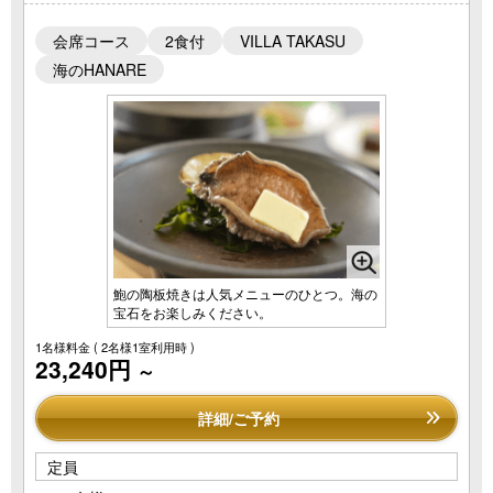
会席コース
2食付
VILLA TAKASU
海のHANARE
鮑の陶板焼きは人気メニューのひとつ。海の
宝石をお楽しみください。
1名様料金
( 2名様1室利用時 )
23,240円
～
詳細/ご予約
定員