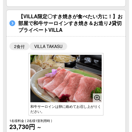
【VILLA限定〇すき焼きが食べたい方に！】お
部屋で和牛サーロインすき焼き＆お造り♪貸切
プライベートVILLA
2食付
VILLA TAKASU
和牛サーロインは卵に絡めてお召し上がりく
ださい。
1名様料金
( 2名様1室利用時 )
23,730円
～