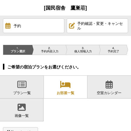
[国民宿舎 鷹巣荘]
予約確認・変更・キャンセ
予約
ル
1
2
3
4
プラン選択
予約内容入力
個人情報入力
予約完了
ご希望の宿泊プランをお選びください。
プラン一覧
お部屋一覧
空室カレンダー
画像一覧