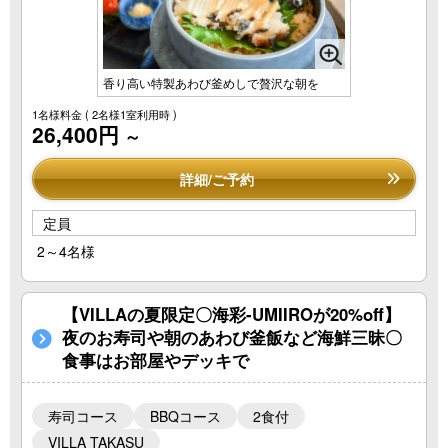
香り高い特製あわび釜めしで贅沢な朝を
1名様料金
( 2名様1室利用時 )
26,400円
～
詳細/ご予約
定員
2～4名様
【VILLAの夏限定〇海彩-UMIIROが20%off】
夜のお寿司や朝のあわび釜飯など海鮮三昧〇
食事はお部屋やデッキで
寿司コース
BBQコース
2食付
VILLA TAKASU