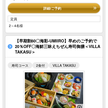
詳細/ご予約
定員
2～4名様
【早期割60〇海彩-UMIIRO】早めのご予約で
20％OFF〇海鮮三昧えちぜん寿司御膳＜VILLA
TAKASU＞
寿司コース
2食付
VILLA TAKASU