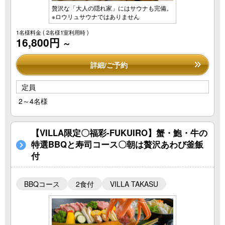
贅沢な「大人の隠れ家」にはサウナも完備。
※ロウリュサウナではありません
1名様料金
( 2名様1室利用時 )
16,800円
～
詳細/ご予約
定員
2～4名様
【VILLA限定〇福彩-FUKUIRO】蟹・鮑・牛の
特選BBQと寿司コース〇朝は贅沢あわび釜飯
付
BBQコース
2食付
VILLA TAKASU