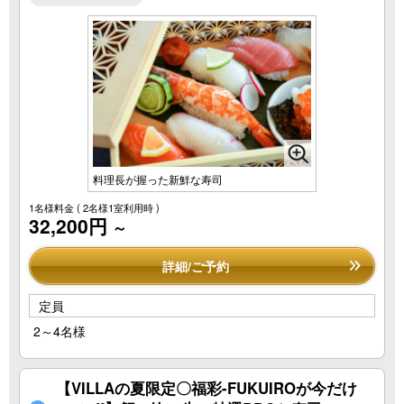
料理長が握った新鮮な寿司
1名様料金
( 2名様1室利用時 )
32,200円
～
詳細/ご予約
定員
2～4名様
【VILLAの夏限定〇福彩-FUKUIROが今だけ