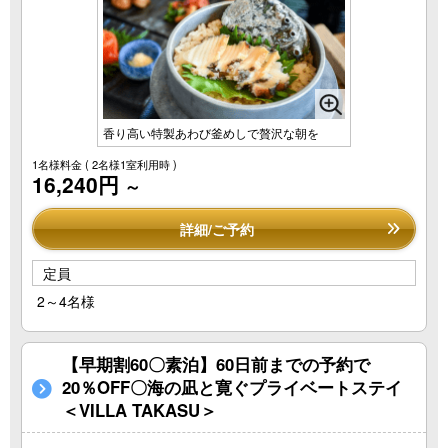
香り高い特製あわび釜めしで贅沢な朝を
1名様料金
( 2名様1室利用時 )
16,240円
～
詳細/ご予約
定員
2～4名様
【早期割60〇素泊】60日前までの予約で
20％OFF〇海の凪と寛ぐプライベートステイ
＜VILLA TAKASU＞