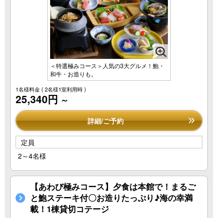
＜特選極みコース＞人気の3大グルメ！鮑・
和牛・お造りも。
1名様料金
( 2名様1室利用時 )
25,340円
～
詳細/ご予約
定員
2～4名様
【あわび極みコース】夕食は本館で！まるご
と鮑ステーキ付〇お造りたっぷり♪海の幸満
載！1棟貸切コテージ