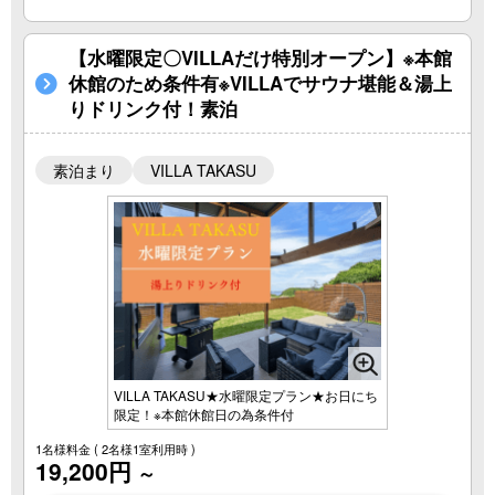
【水曜限定〇VILLAだけ特別オープン】※本館
休館のため条件有※VILLAでサウナ堪能＆湯上
りドリンク付！素泊
素泊まり
VILLA TAKASU
VILLA TAKASU★水曜限定プラン★お日にち
限定！※本館休館日の為条件付
1名様料金
( 2名様1室利用時 )
19,200円
～