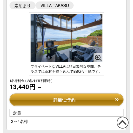
素泊まり
VILLA TAKASU
プライベートなVILLAは非日常的な空間。テ
ラスでは食材を持ち込んでBBQも可能です。
1名様料金
( 2名様1室利用時 )
13,440円
～
詳細/ご予約
定員
2～4名様
この