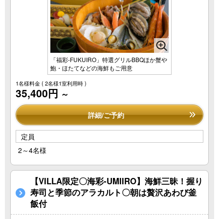
「福彩-FUKUIRO」特選グリルBBQほか蟹や
鮑・ほたてなどの海鮮もご用意
1名様料金
( 2名様1室利用時 )
35,400円
～
詳細/ご予約
定員
2～4名様
【VILLA限定〇海彩-UMIIRO】海鮮三昧！握り
寿司と季節のアラカルト〇朝は贅沢あわび釜
飯付