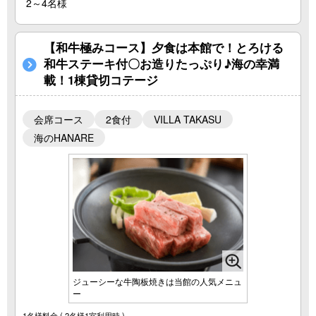
2～4名様
【和牛極みコース】夕食は本館で！とろける
和牛ステーキ付〇お造りたっぷり♪海の幸満
載！1棟貸切コテージ
会席コース
2食付
VILLA TAKASU
海のHANARE
ジューシーな牛陶板焼きは当館の人気メニュ
ー
1名様料金
( 2名様1室利用時 )