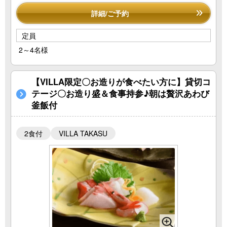
詳細/ご予約
定員
2～4名様
【VILLA限定〇お造りが食べたい方に】貸切コ
テージ〇お造り盛＆食事持参♪朝は贅沢あわび
釜飯付
2食付
VILLA TAKASU