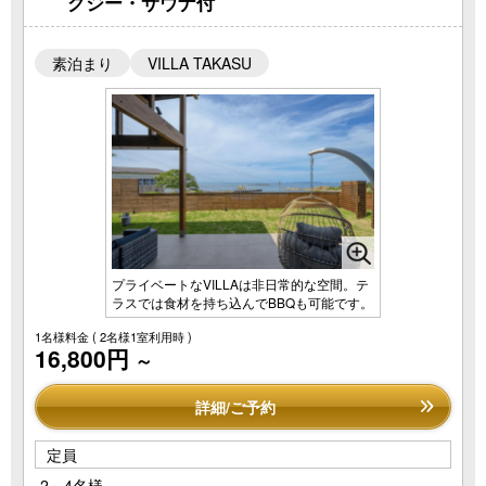
グジー・サウナ付
素泊まり
VILLA TAKASU
プライベートなVILLAは非日常的な空間。テ
ラスでは食材を持ち込んでBBQも可能です。
1名様料金
( 2名様1室利用時 )
16,800円
～
詳細/ご予約
定員
2～4名様