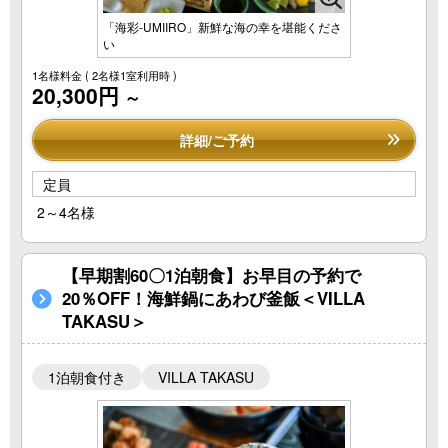
「海彩-UMIIRO」新鮮な海の幸を堪能くださ
い
1名様料金
( 2名様1室利用時 )
20,300円
～
詳細/ご予約
定員
2～4名様
【早期割60〇1泊朝食】お早目の予約で
20％OFF！海鮮鍋にあわび釜飯＜VILLA
TAKASU＞
1泊朝食付き
VILLA TAKASU