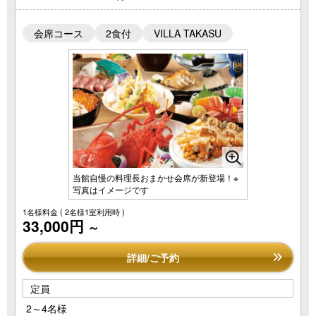
会席コース
2食付
VILLA TAKASU
当館自慢の料理長おまかせ会席が新登場！※
写真はイメージです
1名様料金
( 2名様1室利用時 )
33,000円
～
詳細/ご予約
定員
2～4名様