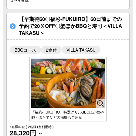
【早期割60〇福彩-FUKUIRO】60日前までの
予約で20％OFF〇蟹ほかBBQと寿司＜VILLA
TAKASU＞
BBQコース
2食付
VILLA TAKASU
「福彩-FUKUIRO」特選グリルBBQほか蟹や
鮑・ほたてなどの海鮮もご用意
1名様料金
( 2名様1室利用時 )
28,320円
～