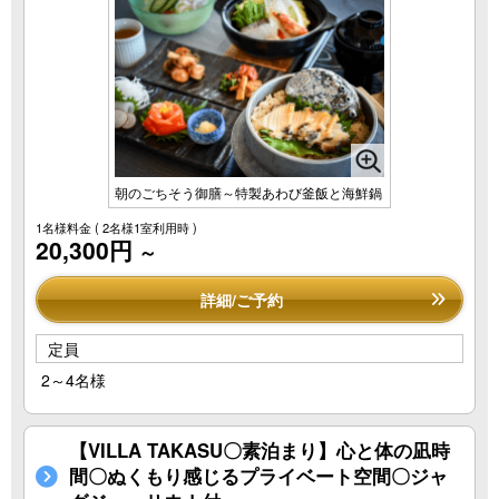
朝のごちそう御膳～特製あわび釜飯と海鮮鍋
1名様料金
( 2名様1室利用時 )
20,300円
～
詳細/ご予約
定員
2～4名様
【VILLA TAKASU〇素泊まり】心と体の凪時
間〇ぬくもり感じるプライベート空間〇ジャ