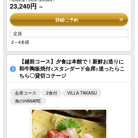
23,240円
～
詳細/ご予約
定員
2～4名様
【越前コース】夕食は本館で！新鮮お造りに
和牛陶板焼付<スタンダード会席>迷ったらこ
ちら〇貸切コテージ
会席コース
2食付
VILLA TAKASU
海のHANARE