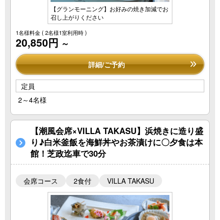
【グランモーニング】お好みの焼き加減でお
召し上がりください
1名様料金
( 2名様1室利用時 )
20,850円
～
詳細/ご予約
定員
2～4名様
【潮風会席×VILLA TAKASU】浜焼きに造り盛
り♪白米釜飯を海鮮丼やお茶漬けに〇夕食は本
館！芝政迄車で30分
会席コース
2食付
VILLA TAKASU