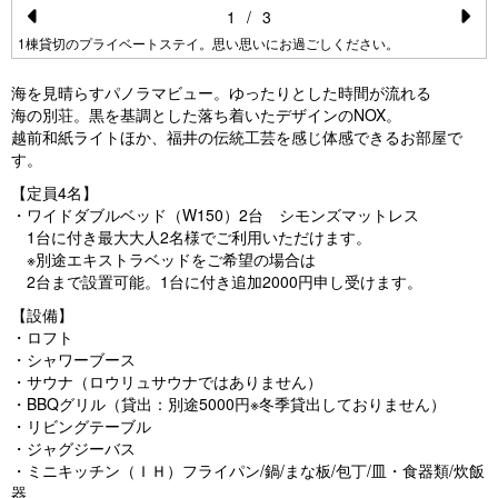
1
/
3
Pr
N
1棟貸切のプライベートステイ。思い思いにお過ごしください。
e
e
海を見晴らすパノラマビュー。ゆったりとした時間が流れる
vi
xt
海の別荘。黒を基調とした落ち着いたデザインのNOX。
越前和紙ライトほか、福井の伝統工芸を感じ体感できるお部屋で
o
す。
u
【定員4名】
s
・ワイドダブルベッド（W150）2台 シモンズマットレス
1台に付き最大大人2名様でご利用いただけます。
※別途エキストラベッドをご希望の場合は
2台まで設置可能。1台に付き追加2000円申し受けます。
【設備】
・ロフト
・シャワーブース
・サウナ（ロウリュサウナではありません）
・BBQグリル（貸出：別途5000円※冬季貸出しておりません）
・リビングテーブル
・ジャグジーバス
・ミニキッチン（ＩＨ）フライパン/鍋/まな板/包丁/皿・食器類/炊飯
器