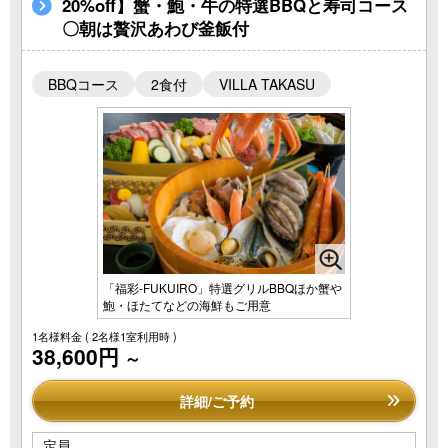
20%off】蟹・鮑・牛の特選BBQと寿司コース
〇朝は贅沢あわび釜飯付
BBQコース
2食付
VILLA TAKASU
「福彩-FUKUIRO」特選グリルBBQほか蟹や
鮑・ほたてなどの海鮮もご用意
1名様料金
( 2名様1室利用時 )
38,600円
～
詳細/ご予約
定員