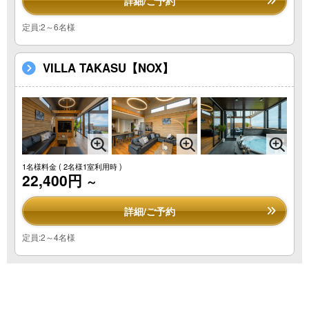
詳細/ご予約
定員:2～6名様
VILLA TAKASU【NOX】
1名様料金
( 2名様1室利用時 )
22,400円
～
詳細/ご予約
定員:2～4名様