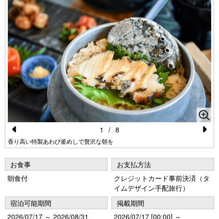
1
/
8
Pr
N
香り高い特製あわび釜めしで贅沢な朝を
e
e
お食事
お支払方法
vi
xt
朝食付
クレジットカード事前決済（タ
o
イムデザイン手配旅行）
u
宿泊可能期間
掲載期間
s
2026/07/17 ～ 2026/08/31
2026/07/17 [00:00] ～