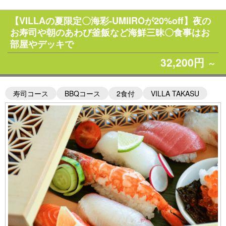
【VILLAの夏限定〇海彩-UMIIROが20%off】夜の
お寿司や朝のあわび釜飯など海鮮三昧〇食事はお
部屋やデッキで
32,200円
～
寿司コース
BBQコース
2食付
VILLA TAKASU