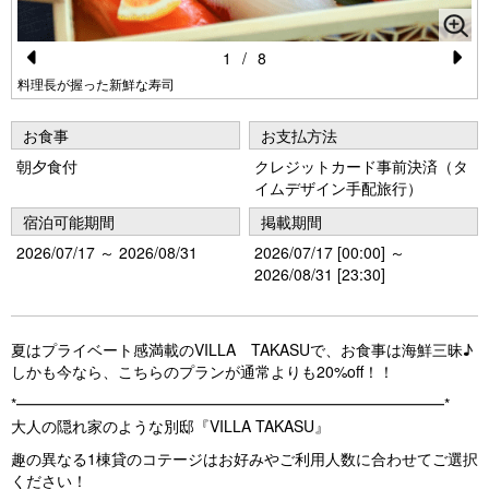
1
/
8
Pr
N
料理長が握った新鮮な寿司
e
e
お食事
お支払方法
vi
xt
朝夕食付
クレジットカード事前決済（タ
o
イムデザイン手配旅行）
u
宿泊可能期間
掲載期間
s
2026/07/17 ～ 2026/08/31
2026/07/17 [00:00] ～
2026/08/31 [23:30]
夏はプライベート感満載のVILLA TAKASUで、お食事は海鮮三昧♪
しかも今なら、こちらのプランが通常よりも20%off！！
*━━━━━━━━━━━━━━━━━━━━━━━━━━━━*
大人の隠れ家のような別邸『VILLA TAKASU』
趣の異なる1棟貸のコテージはお好みやご利用人数に合わせてご選択
ください！