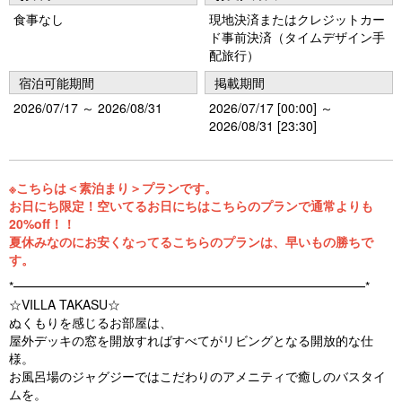
vi
xt
食事なし
現地決済またはクレジットカー
ド事前決済（タイムデザイン手
o
配旅行）
u
宿泊可能期間
掲載期間
s
2026/07/17 ～ 2026/08/31
2026/07/17 [00:00] ～
2026/08/31 [23:30]
※こちらは＜素泊まり＞プランです。
お日にち限定！空いてるお日にちはこちらのプランで通常よりも
20%off！！
夏休みなのにお安くなってるこちらのプランは、早いもの勝ちで
す。
*━━━━━━━━━━━━━━━━━━━━━━━━━━━━*
☆VILLA TAKASU☆
ぬくもりを感じるお部屋は、
屋外デッキの窓を開放すればすべてがリビングとなる開放的な仕
様。
お風呂場のジャグジーではこだわりのアメニティで癒しのバスタイ
ムを。