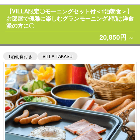
【VILLA限定〇モーニングセット付＜1泊朝食＞】
お部屋で優雅に楽しむグランモーニング♪朝は洋食
派の方に〇
20,850円
～
1泊朝食付き
VILLA TAKASU