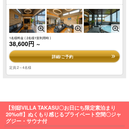
1名様料金
( 2名様1室利用時 )
38,600円
～
詳細/ご予約
定員:2～4名様
【別邸VILLA TAKASU〇お日にち限定素泊まり
20%off】ぬくもり感じるプライベート空間〇ジャ
グジー・サウナ付