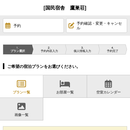
[国民宿舎 鷹巣荘]
予約確認・変更・キャンセ
予約
ル
1
2
3
4
プラン選択
予約内容入力
個人情報入力
予約完了
ご希望の宿泊プランをお選びください。
プラン一覧
お部屋一覧
空室カレンダー
画像一覧