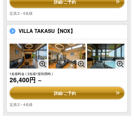
詳細/ご予約
定員:2～6名様
VILLA TAKASU【NOX】
1名様料金
( 2名様1室利用時 )
26,400円
～
詳細/ご予約
定員:2～4名様