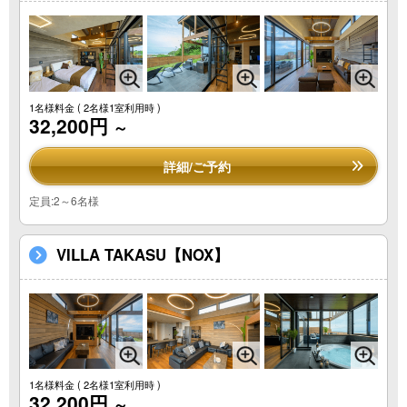
1名様料金
( 2名様1室利用時 )
32,200円
～
詳細/ご予約
定員:2～6名様
VILLA TAKASU【NOX】
1名様料金
( 2名様1室利用時 )
32,200円
～