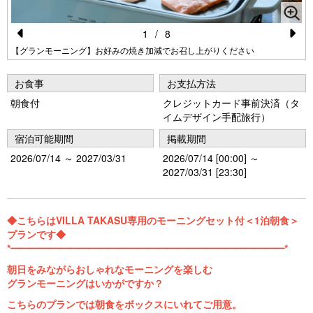
1
/
8
Pr
N
【グランモーニング】お好みの焼き加減でお召し上がりください
e
e
お食事
お支払方法
vi
xt
朝食付
クレジットカード事前決済（タ
o
イムデザイン手配旅行）
u
宿泊可能期間
掲載期間
s
2026/07/14 ～ 2027/03/31
2026/07/14 [00:00] ～
2027/03/31 [23:30]
◆こちらはVILLA TAKASU専用のモーニングセット付＜1泊朝食＞
プランです◆
*━━━━━━━━━━━━━━━━━━━━━━━━━━━━*
朝日をみながらおしゃれなモーニングを楽しむ
グランモーニングはいかがですか？
こちらのプランでは朝食をボックスにいれてご用意。