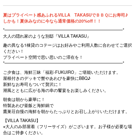
夏はプライベート感あふれるVILLA TAKASUでＢＢＱにお寿司♪
しかも！夏休みなのに今なら通常価格の20%off！！
*━━━━━━━━━━━━━━━━━━━━━━━━━━━━*
大人の隠れ家のような別邸『VILLA TAKASU』
趣の異なる1棟貸のコテージはお好みやご利用人数に合わせてご選択
ください！
プライベート空間で思い思いのご滞在を！
*━━━━━━━━━━━━━━━━━━━━━━━━━━━━*
ご夕食は、海鮮三昧「福彩-FUKUIRO」ご堪能いただけます。
屋根付きのデッキで蟹やあわびを豪快にBBQ♪
新鮮なお寿司もついて贅沢に！
潮風とともに広がる海の幸の饗宴をお楽しみください。
朝食は朝から豪華に！
特製あわび釜飯と海鮮鍋で
鷹巣荘自慢の海鮮を朝からたっぷりとお召し上がりいただけます。
【VILLA TAKASU】
※大人のみ部屋着（フリーサイズ）がございます。お子様が必要な場
合はご持参ください。