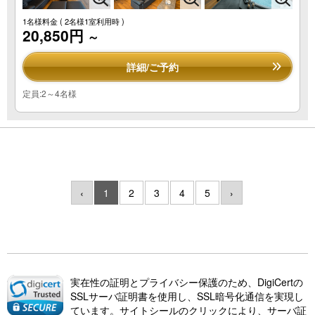
1名様料金
( 2名様1室利用時 )
20,850円
～
詳細/ご予約
定員:2～4名様
‹
1
2
3
4
5
›
実在性の証明とプライバシー保護のため、DigiCertの
SSLサーバ証明書を使用し、SSL暗号化通信を実現し
ています。サイトシールのクリックにより、サーバ証