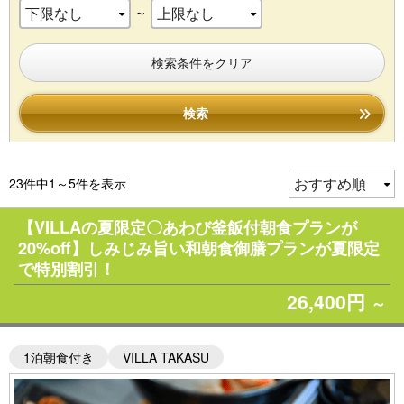
～
検索条件をクリア
検索
23件中1～5件を表示
【VILLAの夏限定〇あわび釜飯付朝食プランが
20%off】しみじみ旨い和朝食御膳プランが夏限定
で特別割引！
26,400円
～
1泊朝食付き
VILLA TAKASU