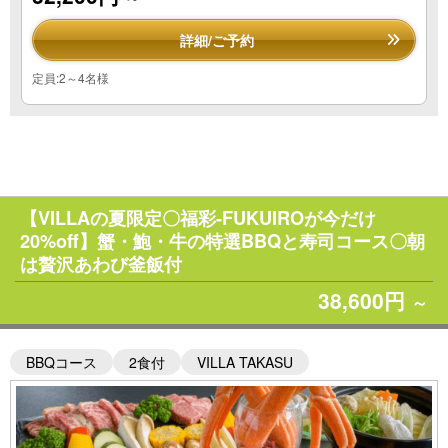
詳細/ご予約
定員:2～4名様
【VILLAの夏限定〇福彩-FUKUIROが今だけ
20%off】蟹・鮑・牛の特選BBQと寿司コース〇朝
は贅沢あわび釜飯付
38,600円
～
BBQコース
2食付
VILLA TAKASU