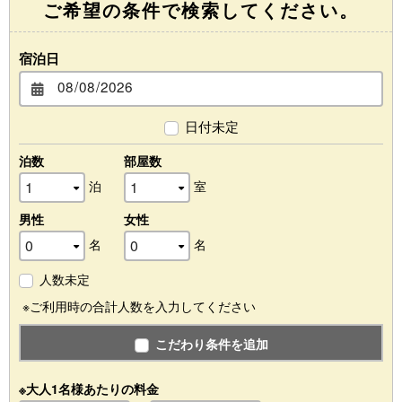
ご希望の条件で検索してください。
宿泊日
日付未定
泊数
部屋数
泊
室
男性
女性
名
名
人数未定
※ご利用時の合計人数を入力してください
こだわり条件を追加
※大人1名様あたりの料金