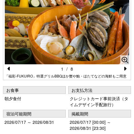
1
/
8
Pr
N
「福彩-FUKUIRO」特選グリルBBQほか蟹や鮑・ほたてなどの海鮮もご用意
e
e
お食事
お支払方法
vi
xt
朝夕食付
クレジットカード事前決済（タ
o
イムデザイン手配旅行）
u
宿泊可能期間
掲載期間
s
2026/07/17 ～ 2026/08/31
2026/07/17 [00:00] ～
2026/08/31 [23:30]