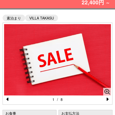
22,400円
～
素泊まり
VILLA TAKASU
1
/
8
Pr
N
e
e
お食事
お支払方法