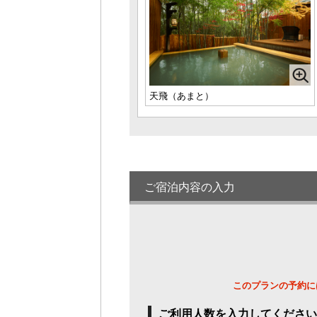
笹響（ささね）
1名様料金
123,000円～
(
名様1室利用時)
定員 1～4名様
水音（もね）
1名様料金
123,000円～
(
天飛（あまと）
名様1室利用時)
定員 1～4名様
夕月夜（ゆうつきよ）
1名様料金
88,000円～
(2
様1室利用時)
定員 1～2名様
ご宿泊内容の入力
美丈庵（びじょうあん）
1名様料金
130,000円～
(
名様1室利用時)
定員 1～3名様
天飛（あまと）
1名様料金
90,000円～
(2
このプランの予約に
様1室利用時)
定員 1～2名様
ご利用人数を入力してください