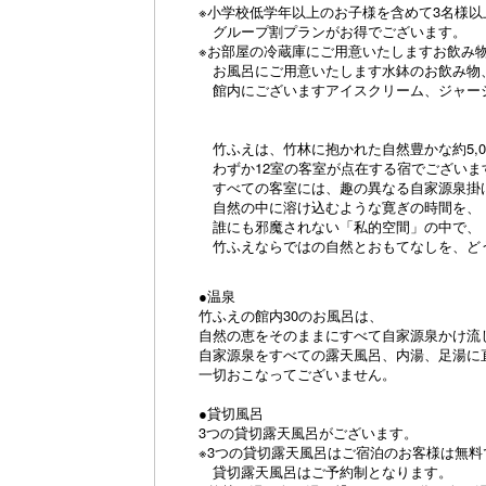
※小学校低学年以上のお子様を含めて3名様
グループ割プランがお得でございます。
※お部屋の冷蔵庫にご用意いたしますお飲み
お風呂にご用意いたします水鉢のお飲み物
館内にございますアイスクリーム、ジャー
竹ふえは、竹林に抱かれた自然豊かな約5,0
わずか12室の客室が点在する宿でございま
すべての客室には、趣の異なる自家源泉掛
自然の中に溶け込むような寛ぎの時間を、
誰にも邪魔されない「私的空間」の中で、
竹ふえならではの自然とおもてなしを、ど
●温泉
竹ふえの館内30のお風呂は、
自然の恵をそのままにすべて自家源泉かけ流
自家源泉をすべての露天風呂、内湯、足湯に
一切おこなってございません。
●貸切風呂
3つの貸切露天風呂がございます。
※3つの貸切露天風呂はご宿泊のお客様は無
貸切露天風呂はご予約制となります。