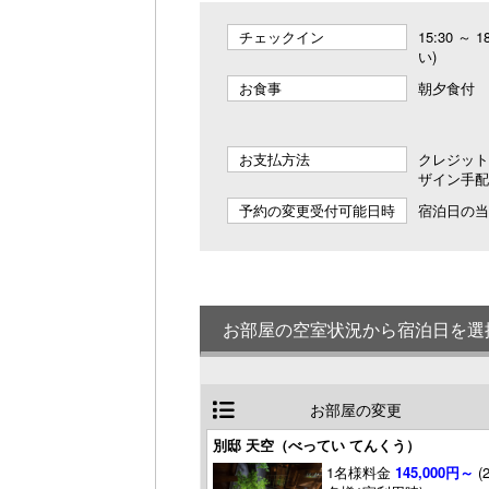
チェックイン
15:30 ～
い)
お食事
朝夕食付
お支払方法
クレジット
ザイン手配
予約の変更受付可能日時
宿泊日の当日
お部屋の空室状況から宿泊日を選
お部屋の変更
別邸 天空（べってい てんくう）
1名様料金
145,000円～
(