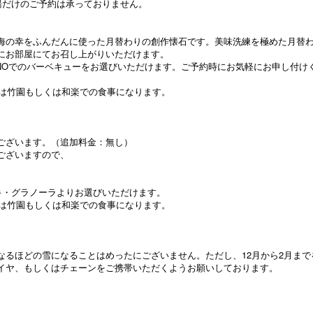
湯だけのご予約は承っておりません。
海の幸をふんだんに使った月替わりの創作懐石です。美味洗練を極めた月替
にお部屋にてお召し上がりいただけます。
KEZONOでのバーベキューをお選びいただけます。ご予約時にお気軽にお申し付
上は竹園もしくは和楽での食事になります。
ございます。（追加料金：無し）
ございますので、
キ・グラノーラよりお選びいただけます。
上は竹園もしくは和楽での食事になります。
なるほどの雪になることはめったにございません。ただし、12月から2月ま
イヤ、もしくはチェーンをご携帯いただくようお願いしております。