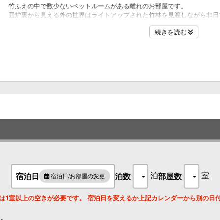
竹ふえの中で数少ないベットルームがある離れのお部屋です。
囲炉裏から見える外の世界はライトアップされた竹林を見渡しながら非日
2
続きを読む
※禅スパをご利用の際はお電話にてお問い合わせください。
※同伴の未成年のお客様にはご利用の承諾書をいただいております。
2
名
2
泊
室
宿泊日
泊数
部屋数
宿泊日/お部屋の変更
名
は1室以上の空きが必要です。 宿泊日を変えるか上記カレンダーから別の日
。