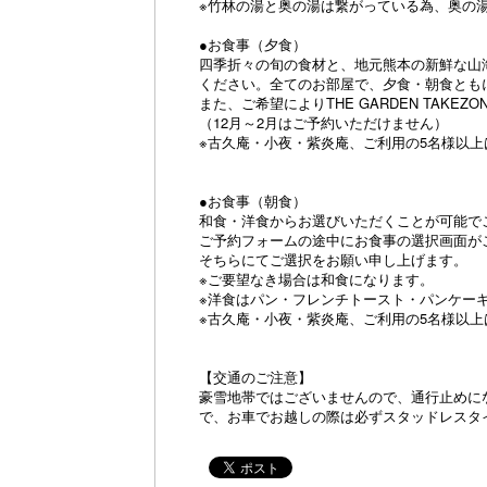
※竹林の湯と奥の湯は繋がっている為、奥の
●お食事（夕食）
四季折々の旬の食材と、地元熊本の新鮮な山
ください。全てのお部屋で、夕食・朝食とも
また、ご希望によりTHE GARDEN TA
（12月～2月はご予約いただけません）
※古久庵・小夜・紫炎庵、ご利用の5名様以
●お食事（朝食）
和食・洋食からお選びいただくことが可能で
ご予約フォームの途中にお食事の選択画面が
そちらにてご選択をお願い申し上げます。
※ご要望なき場合は和食になります。
※洋食はパン・フレンチトースト・パンケー
※古久庵・小夜・紫炎庵、ご利用の5名様以
【交通のご注意】
豪雪地帯ではございませんので、通行止めに
で、お車でお越しの際は必ずスタッドレスタ