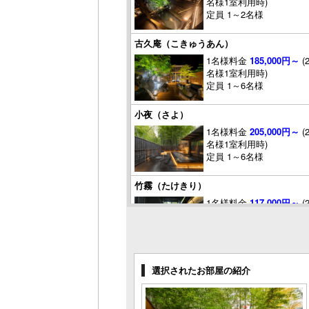
名様1室利用時)
定員 1～2名様
古久庵（こきゅうあん）
1名様料金
185,000円～
(
名様1室利用時)
定員 1～6名様
小夜（さよ）
1名様料金
205,000円～
(
名様1室利用時)
定員 1～6名様
竹霧（たけきり）
1名様料金
117,000円～
(
名様1室利用時)
定員 1～4名様
月影（つきかげ）
選択されたお部屋の紹介
1名様料金
117,000円～
(
名様1室利用時)
定員 1～4名様