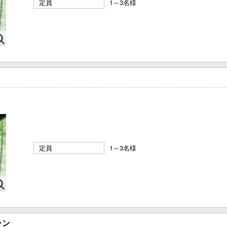
定員
1～3名様
定員
1～3名様
ラン