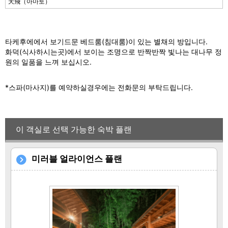
Pr
N
天飛（아마토）
e
e
vi
xt
타케후에에서 보기드문 베드룸(침대룸)이 있는 별채의 방입니다.
o
화덕(식사하시는곳)에서 보이는 조명으로 반짝반짝 빛나는 대나무 정
u
원의 일품을 느껴 보십시오.
s
*스파(마사지)를 예약하실경우에는 전화문의 부탁드립니다.
이 객실로 선택 가능한 숙박 플랜
미러블 얼라이언스 플랜