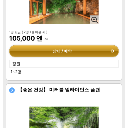
1명 요금
( 2명 1실 이용 시 )
105,000 엔
～
상세 / 예약
정원
1~2명
【좋은 건강】 미러블 얼라이언스 플랜