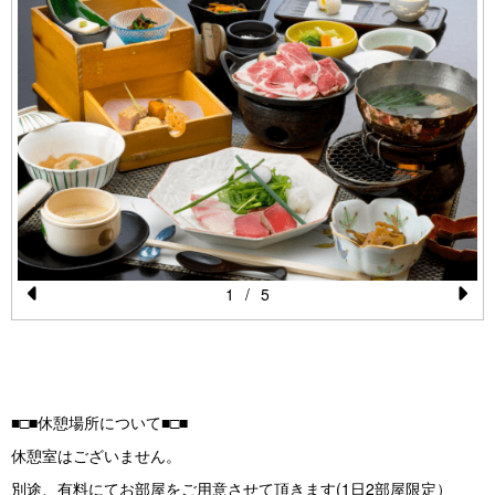
1
/
5
Pr
N
e
e
vi
xt
o
■□■休憩場所について■□■
u
休憩室はございません。
s
別途、有料にてお部屋をご用意させて頂きます(1日2部屋限定）