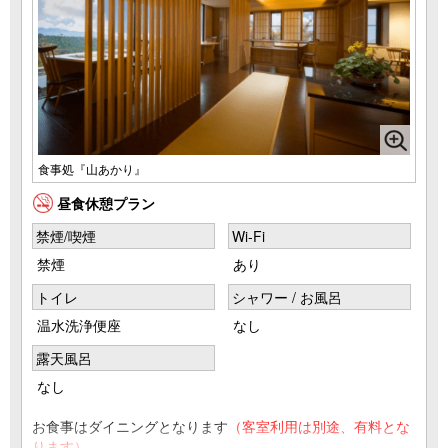
食事処『山あかり』
昼食休憩プラン
禁煙/喫煙
Wi-Fi
禁煙
あり
トイレ
シャワー / お風呂
温水洗浄便座
なし
露天風呂
なし
お食事はダイニングとなります
（客室利用は別途、有料とな
ります）