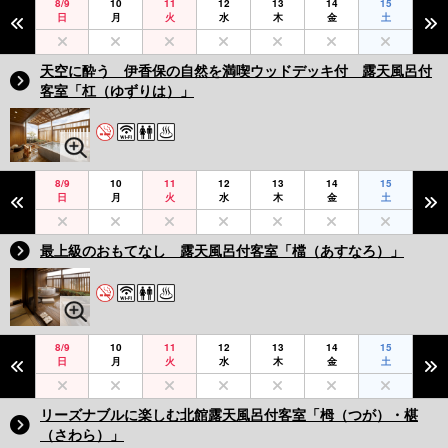
8/9
10
11
12
13
14
15
日
月
火
水
木
金
土
天空に酔う 伊香保の自然を満喫ウッドデッキ付 露天風呂付
客室「杠（ゆずりは）」
8/9
10
11
12
13
14
15
日
月
火
水
木
金
土
最上級のおもてなし 露天風呂付客室「檔（あすなろ）」
8/9
10
11
12
13
14
15
日
月
火
水
木
金
土
リーズナブルに楽しむ北館露天風呂付客室「栂（つが）・椹
（さわら）」