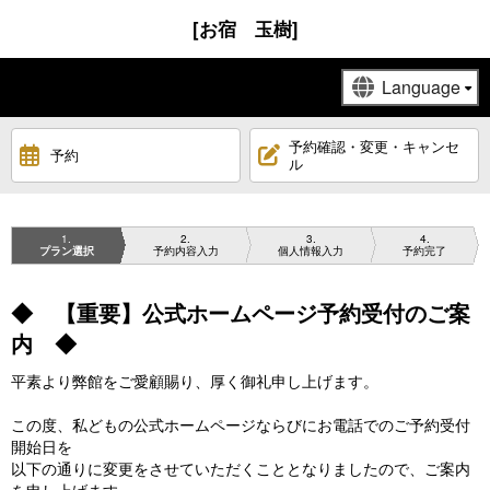
[お宿 玉樹]
予約確認・変更・キャンセ
予約
ル
1
2
3
4
プラン選択
予約内容入力
個人情報入力
予約完了
◆ 【重要】公式ホームページ予約受付のご案
内 ◆
平素より弊館をご愛顧賜り、厚く御礼申し上げます。
この度、私どもの公式ホームページならびにお電話でのご予約受付
開始日を
以下の通りに変更をさせていただくこととなりましたので、ご案内
を申し上げます。