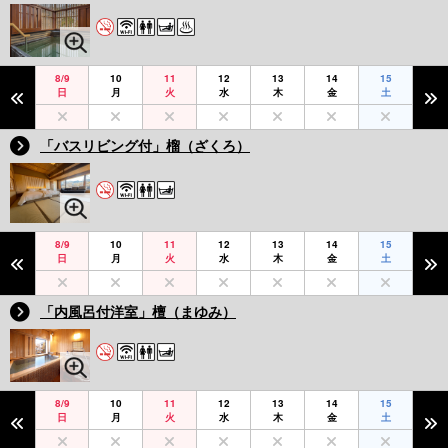
8/9
10
11
12
13
14
15
日
月
火
水
木
金
土
「バスリビング付」榴（ざくろ）
8/9
10
11
12
13
14
15
日
月
火
水
木
金
土
「内風呂付洋室」檀（まゆみ）
8/9
10
11
12
13
14
15
日
月
火
水
木
金
土