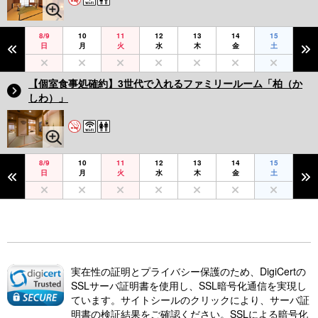
8/9
10
11
12
13
14
15
日
月
火
水
木
金
土
【個室食事処確約】3世代で入れるファミリールーム「柏（か
しわ）」
8/9
10
11
12
13
14
15
日
月
火
水
木
金
土
実在性の証明とプライバシー保護のため、DigiCertの
SSLサーバ証明書を使用し、SSL暗号化通信を実現し
ています。サイトシールのクリックにより、サーバ証
明書の検証結果をご確認ください。SSLによる暗号化