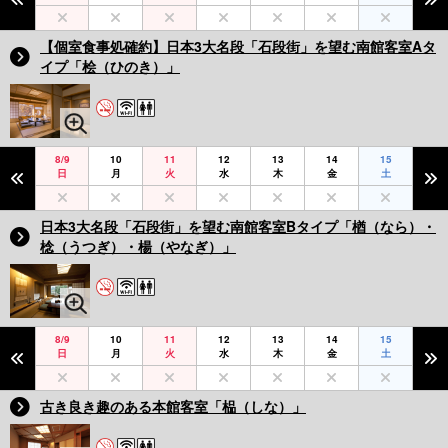
【個室食事処確約】日本3大名段「石段街」を望む南館客室Aタ
イプ「桧（ひのき）」
8/9
10
11
12
13
14
15
日
月
火
水
木
金
土
日本3大名段「石段街」を望む南館客室Bタイプ「楢（なら）・
棯（うつぎ）・楊（やなぎ）」
8/9
10
11
12
13
14
15
日
月
火
水
木
金
土
古き良き趣のある本館客室「榀（しな）」