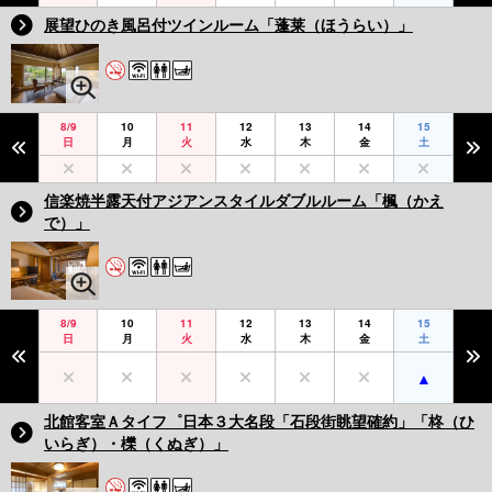
展望ひのき風呂付ツインルーム「蓬莱（ほうらい）」
8/9
10
11
12
13
14
15
日
月
火
水
木
金
土
信楽焼半露天付アジアンスタイルダブルルーム「楓（かえ
で）」
8/9
10
11
12
13
14
15
日
月
火
水
木
金
土
北館客室Ａタイフ゜日本３大名段「石段街眺望確約」「柊（ひ
いらぎ）・櫟（くぬぎ）」