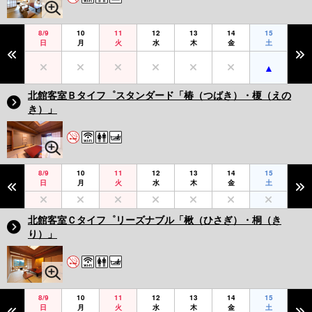
8/9
10
11
12
13
14
15
日
月
火
水
木
金
土
北館客室Ｂタイフ゜スタンダード「椿（つばき）・榎（えの
き）」
8/9
10
11
12
13
14
15
日
月
火
水
木
金
土
北館客室Ｃタイフ゜リーズナブル「楸（ひさぎ）・桐（き
り）」
8/9
10
11
12
13
14
15
日
月
火
水
木
金
土