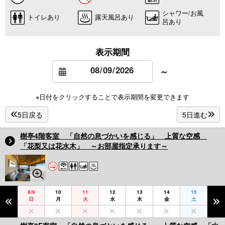
シャワー/お風
トイレあり
露天風呂あり
呂あり
表示期間
～
※日付をクリックすることで表示期間を変更できます
5日戻る
5日進む
樹亭4階客室 「自然の息づかいを感じる」 上質な空感
「花梨又は花水木」 ～お部屋指定承ります～
8/9
10
11
12
13
14
15
日
月
火
水
木
金
土