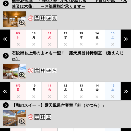
樹亭3F客室 「自然の息づかいを感じる」 上質な空感 「水
連又は木蓮」 ～お部屋指定承ります～
8/9
10
11
12
13
14
15
日
月
火
水
木
金
土
石段街も上州の山々も一望！ 露天風呂付特別室 槐(えんじ
ゅ）
8/9
10
11
12
13
14
15
日
月
火
水
木
金
土
【和のスイート】露天風呂付客室「桂（かつら）」