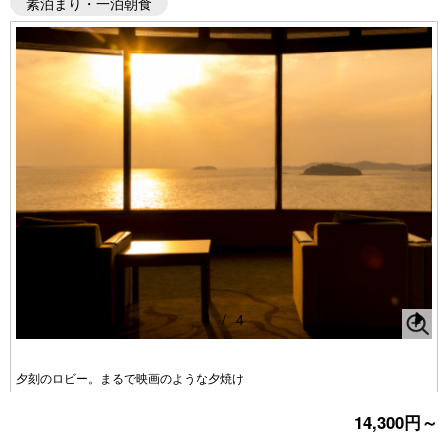
素泊まり・一泊朝食
1
/
4
Pr
N
e
e
夕刻のロビー。まるで映画のような夕焼け
vi
xt
14,300円～
o