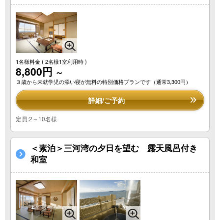
1名様料金
( 2名様1室利用時 )
8,800円
～
３歳から未就学児の添い寝が無料の特別価格プランです（通常3,300円）
詳細/ご予約
定員:2～10名様
＜素泊＞三河湾の夕日を望む 露天風呂付き
和室