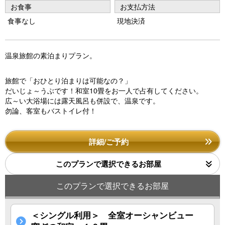
u
お食事
お支払方法
s
食事なし
現地決済
温泉旅館の素泊まりプラン。
旅館で「おひとり泊まりは可能なの？」
だいじょ～うぶです！和室10畳をお一人で占有してください。
広～い大浴場には露天風呂も併設で、温泉です。
勿論、客室もバストイレ付！
詳細/ご予約
このプランで選択できるお部屋
このプランで選択できるお部屋
＜シングル利用＞ 全室オーシャンビュー