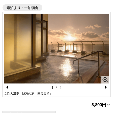
素泊まり・一泊朝食
1
/
4
Pr
N
女性大浴場「眺涛の湯 露天風呂」
e
e
8,800円～
vi
xt