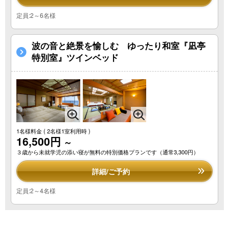
定員:2～6名様
波の音と絶景を愉しむ ゆったり和室『凪亭
特別室』ツインベッド
1名様料金
( 2名様1室利用時 )
16,500円
～
３歳から未就学児の添い寝が無料の特別価格プランです（通常3,300円）
詳細/ご予約
定員:2～4名様