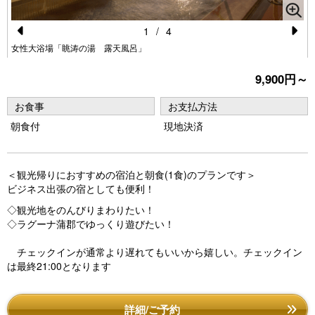
1
/
4
Pr
N
女性大浴場「眺涛の湯 露天風呂」
e
e
9,900円～
vi
xt
お食事
お支払方法
o
朝食付
現地決済
u
s
＜観光帰りにおすすめの宿泊と朝食(1食)のプランです＞
ビジネス出張の宿としても便利！
◇観光地をのんびりまわりたい！
◇ラグーナ蒲郡でゆっくり遊びたい！
チェックインが通常より遅れてもいいから嬉しい。チェックイン
は最終21:00となります
詳細/ご予約