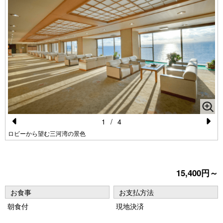
1
/
4
Pr
N
ロビーから望む三河湾の景色
e
e
vi
xt
15,400円～
o
u
お食事
お支払方法
s
朝食付
現地決済