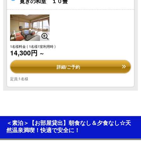
寛ぎの和室 １０畳
1名様料金
( 1名様1室利用時 )
14,300円
～
詳細/ご予約
定員:1名様
＜素泊＞【お部屋貸出】朝食なし＆夕食なし☆天
然温泉満喫！快適で安全に！