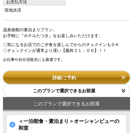
お支払方法
o
現地決済
u
s
温泉旅館の素泊まりプラン。
お手軽に『ホテルたつき』をお楽しみいただけます。
◇気になるお店でのご夕食を楽しんでからのチェクインもＯＫ
◇チェックインが通常より遅い【最終２１：００】！！
お仕事や自分流観光にも最適です。
詳細/ご予約
このプランで選択できるお部屋
このプランで選択できるお部屋
＜一泊朝食・素泊まり＞オーシャンビューの
和室