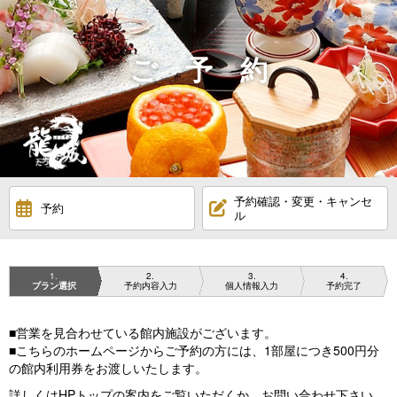
ご 予 約
予約確認・変更・キャンセ
予約
ル
1
2
3
4
プラン選択
予約内容入力
個人情報入力
予約完了
■営業を見合わせている館内施設がございます。
■こちらのホームページからご予約の方には、1部屋につき500円分
の館内利用券をお渡しいたします。
詳しくはHPトップの案内をご覧いただくか、お問い合わせ下さい。