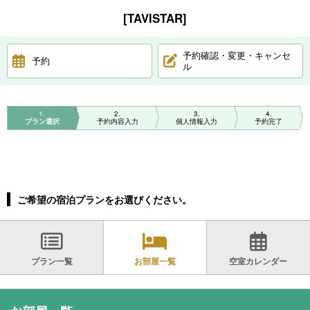
[TAVISTAR]
予約確認・変更・キャンセ
予約
ル
1
2
3
4
プラン選択
予約内容入力
個人情報入力
予約完了
ご希望の宿泊プランをお選びください。
プラン一覧
お部屋一覧
空室カレンダー