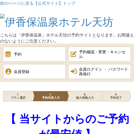
前のページに戻る
【公式サイト】トップ
こちらは「
伊香保温泉
」ホテル天坊の予約サイトとなります。お間違え
のないようにご注意ください。
予約確認・変更・キャンセ
予約
ル
会員ログイン ・ パスワード
会員登録
再発行
1
2
3
4
プラン選択
予約内容入力
個人情報入力
予約完了
【 当サイトからのご予約
が最安値 】