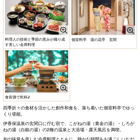
料理人の技術と季節の恵みが織り成
個室料亭 湯の花亭 玄関
す美しい会席料理
食前酒で乾杯♪
四季折々の食材を活かした創作和食を、落ち着いた個室料亭でゆっ
くり堪能。
伊香保温泉の玄関口に佇む宿で、こがねの湯（黄金の湯）・しろが
ねの湯（白銀の湯）の2種の温泉と大浴場・露天風呂を満喫。
旬の味覚を楽しむ会席料理とともに、静かな時間をお過ごしいただ