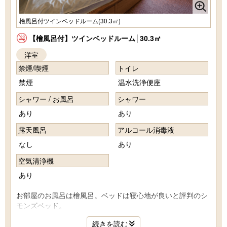
檜風呂付ツインベッドルーム(30.3㎡)
【檜風呂付】ツインベッドルーム│30.3㎡
洋室
禁煙/喫煙
トイレ
禁煙
温水洗浄便座
シャワー / お風呂
シャワー
あり
あり
露天風呂
アルコール消毒液
なし
あり
空気清浄機
あり
お部屋のお風呂は檜風呂。ベッドは寝心地が良いと評判のシ
モンズベッド。
(※お部屋のお風呂は温泉ではありません。)
続きを読む