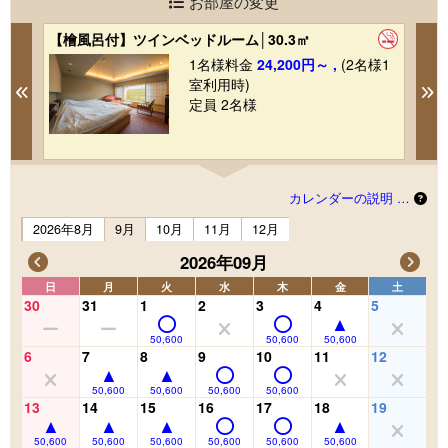
お部屋の変更
【檜風呂付】ツインベッドルーム│30.3㎡
デ
1名様料金
24,200円～ ,
(2名様1
1
室利用時)
Previous
N
定員 2名様
カレンダーの説明 …
2026年8月
9月
10月
11月
12月
2026年09月
日
月
火
水
木
金
土
30
31
1
2
3
4
5
50,600
50,600
50,600
6
7
8
9
10
11
12
50,600
50,600
50,600
50,600
13
14
15
16
17
18
19
50,600
50,600
50,600
50,600
50,600
50,600