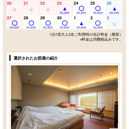
20
21
22
23
24
25
26
50,600
50,600
50,600
60,500
27
28
29
30
1
2
3
50,600
50,600
50,600
50,600
50,600
52,800
1泊1室大人2名ご利用時の合計料金（概算）
※料金は消費税込みです。
選択されたお部屋の紹介