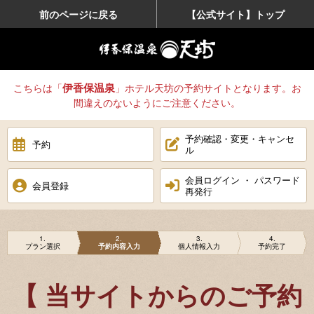
前のページに戻る
【公式サイト】トップ
伊香保温泉
こちらは「
」ホテル天坊の予約サイトとなります。お
間違えのないようにご注意ください。
予約確認・変更・キャンセ
予約
ル
会員ログイン ・ パスワード
会員登録
再発行
1
2
3
4
プラン選択
予約内容入力
個人情報入力
予約完了
【 当サイトからのご予約