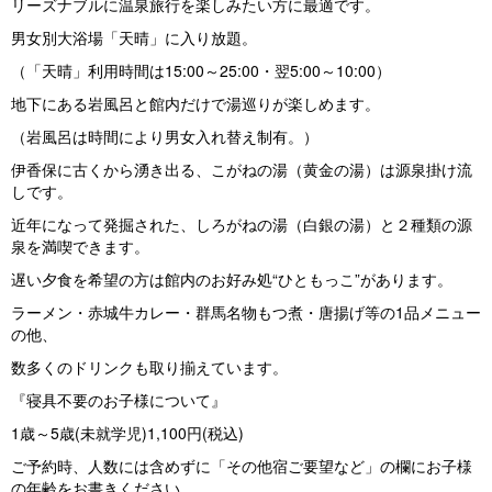
リーズナブルに温泉旅行を楽しみたい方に最適です。
男女別大浴場「天晴」に入り放題。
（「天晴」利用時間は15:00～25:00・翌5:00～10:00）
地下にある岩風呂と館内だけで湯巡りが楽しめます。
（岩風呂は時間により男女入れ替え制有。）
伊香保に古くから湧き出る、こがねの湯（黄金の湯）は源泉掛け流
しです。
近年になって発掘された、しろがねの湯（白銀の湯）と２種類の源
泉を満喫できます。
遅い夕食を希望の方は館内のお好み処“ひともっこ”があります。
ラーメン・赤城牛カレー・群馬名物もつ煮・唐揚げ等の1品メニュー
の他、
数多くのドリンクも取り揃えています。
『寝具不要のお子様について』
1歳～5歳(未就学児)1,100円(税込)
ご予約時、人数には含めずに「その他宿ご要望など」の欄にお子様
の年齢をお書きください。