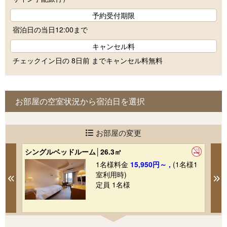
予約受付期限
宿泊日の当日12:00まで
キャンセル料
チェックイン日の 8日前 までキャンセル料無料
お部屋の空室状況から宿泊日を選択
お部屋の変更
シングルベッドルーム│26.3㎡
和
1
1名様料金
15,950円～ ,
(1名様1
室利用時)
Previous
N
定員 1名様