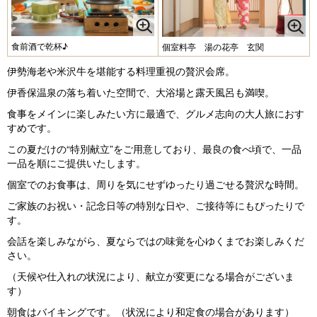
食前酒で乾杯♪
個室料亭 湯の花亭 玄関
伊勢海老や米沢牛を堪能する料理重視の贅沢会席。
伊香保温泉の落ち着いた空間で、大浴場と露天風呂も満喫。
食事をメインに楽しみたい方に最適で、グルメ志向の大人旅におす
すめです。
この夏だけの“特別献立”をご用意しており、最良の食べ頃で、一品
一品を順にご提供いたします。
個室でのお食事は、周りを気にせずゆったり過ごせる贅沢な時間。
ご家族のお祝い・記念日等の特別な日や、ご接待等にもぴったりで
す。
会話を楽しみながら、夏ならではの味覚を心ゆくまでお楽しみくだ
さい。
（天候や仕入れの状況により、献立が変更になる場合がございま
す）
朝食はバイキングです。（状況により和定食の場合があります）