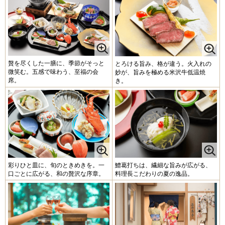
贅を尽くした一膳に、季節がそっと
とろける旨み、格が違う。火入れの
微笑む。五感で味わう、至福の会
妙が、旨みを極める米沢牛低温焼
席。
き。
彩りひと皿に、旬のときめきを。一
鱧葛打ちは、繊細な旨みが広がる、
口ごとに広がる、和の贅沢な序章。
料理長こだわりの夏の逸品。