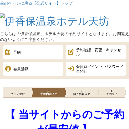
前のページに戻る
【公式サイト】トップ
こちらは「
伊香保温泉
」ホテル天坊の予約サイトとなります。お間違え
のないようにご注意ください。
予約確認・変更・キャンセ
予約
ル
会員ログイン ・ パスワード
会員登録
再発行
1
2
3
4
プラン選択
予約内容入力
個人情報入力
予約完了
【 当サイトからのご予約
が最安値 】