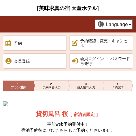
[美味求真の宿 天童ホテル]
予約確認・変更・キャンセ
予約
ル
会員ログイン ・ パスワード
会員登録
再発行
1
2
3
4
プラン選択
予約内容入力
個人情報入力
予約完了
貸切風呂 桜
［ 宿泊者限定 ］
事前web予約受付中！
宿泊予約後にぜひこちらもご予約くださいませ。