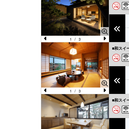
e
e
vi
xt
o
u
s
1
/
3
Pr
N
■和スイ
e
e
vi
xt
o
u
s
1
/
3
Pr
N
■和スイ
e
e
vi
xt
o