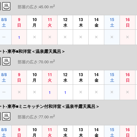
2
部屋の広さ:45.00 m
8/8
9
10
11
12
13
14
15
16
土
日
月
火
水
木
金
土
日
1
ート-東亭■和洋室＜温泉露天風呂＞
2
部屋の広さ:70.00 m
8/8
9
10
11
12
13
14
15
16
土
日
月
火
水
木
金
土
日
1
1
ート-東亭■ミニキッチン付和洋室＜温泉半露天風呂＞
2
部屋の広さ:77.00 m
8/8
9
10
11
12
13
14
15
16
土
日
月
火
水
木
金
土
日