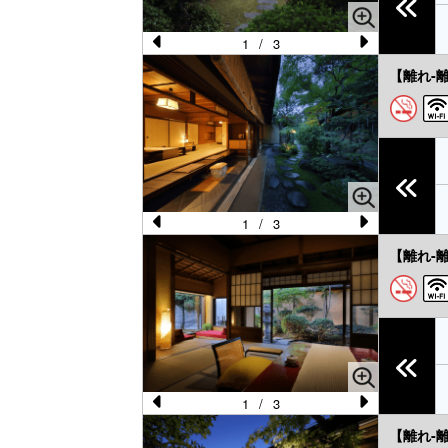
u
s
1
/
3
Pr
N
【離れ-
e
e
vi
xt
o
u
s
1
/
3
Pr
N
【離れ-
e
e
vi
xt
o
u
s
1
/
3
Pr
N
【離れ-