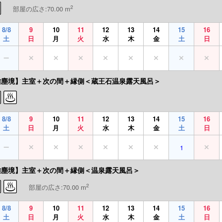
2
部屋の広さ:70.00 m
8/8
9
10
11
12
13
14
15
16
土
日
月
火
水
木
金
土
日
離塵境】主室＋次の間＋縁側＜蔵王石温泉露天風呂＞
8/8
9
10
11
12
13
14
15
16
土
日
月
火
水
木
金
土
日
1
離塵境】主室＋次の間＋縁側＜温泉露天風呂＞
2
部屋の広さ:70.00 m
8/8
9
10
11
12
13
14
15
16
土
日
月
火
水
木
金
土
日