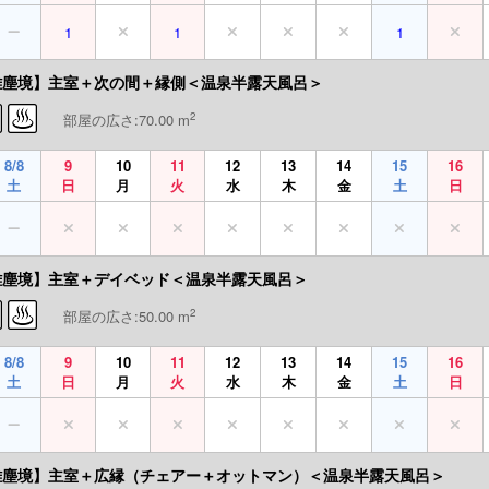
1
1
1
離塵境】主室＋次の間＋縁側＜温泉半露天風呂＞
2
部屋の広さ:70.00 m
8/8
9
10
11
12
13
14
15
16
土
日
月
火
水
木
金
土
日
離塵境】主室＋デイベッド＜温泉半露天風呂＞
2
部屋の広さ:50.00 m
8/8
9
10
11
12
13
14
15
16
土
日
月
火
水
木
金
土
日
離塵境】主室＋広縁（チェアー＋オットマン）＜温泉半露天風呂＞