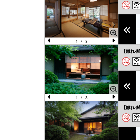
1
/
3
Pr
N
【離れ-
e
e
vi
xt
o
u
s
1
/
3
Pr
N
【離れ-
e
e
vi
xt
o