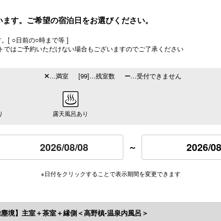
います。ご希望の宿泊日をお選びください。
[ ○日前の○時まで等 ]
トではご予約いただけない場合もございますのでご了承ください
…満室
[99]…残室数
…受付できません
り
露天風呂あり
2026/08
～
※日付をクリックすることで表示期間を変更できます
離塵境】主室＋茶室＋縁側＜高野槙-温泉内風呂＞