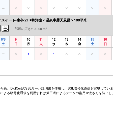
ナスイート-東亭２F■和洋室＜温泉半露天風呂＞100平米
2
部屋の広さ:100.00 m
8/8
9
10
11
12
13
14
15
16
土
日
月
火
水
木
金
土
日
1
1
め、DigiCertのSSLサーバ証明書を使用し、SSL暗号化通信を実現し
Lによる暗号化通信を利用すれば第三者によるデータの盗用や改ざんを防止し