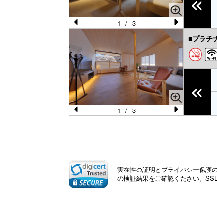
u
s
1
/
3
Pr
N
■プラチ
e
e
vi
xt
o
u
s
1
/
3
Pr
N
e
e
vi
xt
o
実在性の証明とプライバシー保護のた
u
の検証結果をご確認ください。SS
s