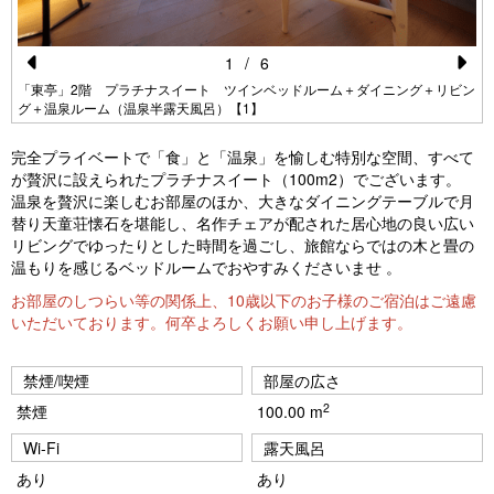
1
/
6
Pr
N
ン
「東亭」2階 プラチナスイート ツインベッドルーム＋ダイニング＋リビン
グ＋温泉ルーム（温泉半露天風呂）【1】
e
e
vi
xt
完全プライベートで「食」と「温泉」を愉しむ特別な空間、すべて
が贅沢に設えられたプラチナスイート（100m2）でございます。
o
温泉を贅沢に楽しむお部屋のほか、大きなダイニングテーブルで月
u
替り天童荘懐石を堪能し、名作チェアが配された居心地の良い広い
リビングでゆったりとした時間を過ごし、旅館ならではの木と畳の
s
温もりを感じるベッドルームでおやすみくださいませ 。
お部屋のしつらい等の関係上、10歳以下のお子様のご宿泊はご遠慮
いただいております。何卒よろしくお願い申し上げます。
禁煙/喫煙
部屋の広さ
2
禁煙
100.00 m
Wi-Fi
露天風呂
あり
あり