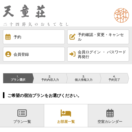
予約確認・変更・キャンセ
予約
ル
会員ログイン ・ パスワード
会員登録
再発行
1
2
3
4
プラン選択
予約内容入力
個人情報入力
予約完了
ご希望の宿泊プランをお選びください。
プラン一覧
お部屋一覧
空室カレンダー