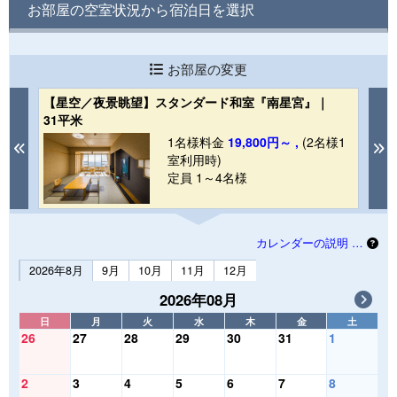
お部屋の空室状況から宿泊日を選択
お部屋の変更
【星空／夜景眺望】スタンダード和室『南星宮』｜
【
31平米
3
1
1名様料金
19,800円～ ,
(2名様1
Previous
N
室利用時)
定員 1～4名様
カレンダーの説明 …
2026年8月
9月
10月
11月
12月
2026年08月
日
月
火
水
木
金
土
26
27
28
29
30
31
1
2
3
4
5
6
7
8