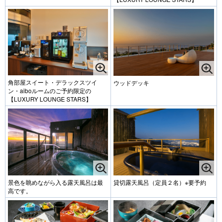
角部屋スイート・デラックスツイ
ウッドデッキ
ン・aiboルームのご予約限定の
【LUXURY LOUNGE STARS】
景色を眺めながら入る露天風呂は最
貸切露天風呂（定員２名）※要予約
高です。