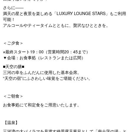
さらに――
満天の星と夜景を楽しめる「LUXURY LOUNGE STARS」もご利用
可能！
アルコールやティータイムとともに、贅沢なひとときを。
＜ご夕食＞
※最終スタート19：00（営業時間20：45まで）
▼会場：お食事処（レストランまたは広間）
■天空の膳■
三河の幸をふんだんに使用した基本会席。
“天空の宿”にふさわしい味覚をご堪能ください。
＜ご朝食＞
お食事処にて和定食をご用意いたします。
【温泉】
三河湾の大パノラマを見渡す絶景露天風呂として「南十字の湯」と