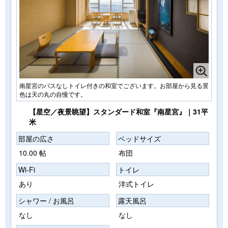
南星宮のバスなしトイレ付きの和室でございます。お部屋から見る景
色は天の丸の自慢です。
【星空／夜景眺望】スタンダード和室『南星宮』｜31平
米
部屋の広さ
ベッドサイズ
10.00 帖
布団
Wi-Fi
トイレ
あり
洋式トイレ
シャワー / お風呂
露天風呂
なし
なし