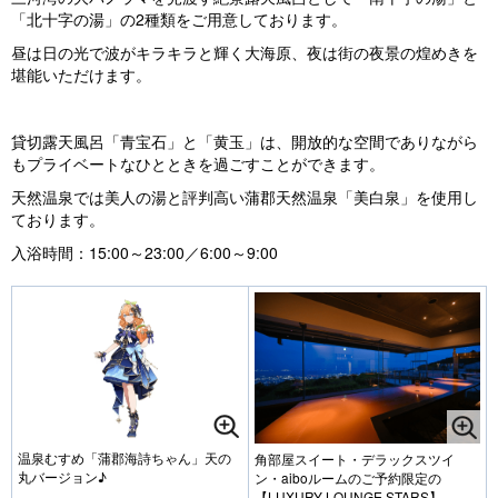
「北十字の湯」の2種類をご用意しております。
昼は日の光で波がキラキラと輝く大海原、夜は街の夜景の煌めきを
堪能いただけます。
貸切露天風呂「青宝石」と「黄玉」は、開放的な空間でありながら
もプライベートなひとときを過ごすことができます。
天然温泉では美人の湯と評判高い蒲郡天然温泉「美白泉」を使用し
ております。
入浴時間：15:00～23:00／6:00～9:00
温泉むすめ「蒲郡海詩ちゃん」天の
角部屋スイート・デラックスツイ
丸バージョン♪
ン・aiboルームのご予約限定の
【LUXURY LOUNGE STARS】