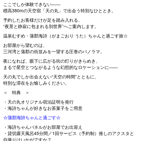
ここでしか体験できない――
標高380mの天空宿「天の丸」で出会う特別なひととき。
予約したお客様だけが足を踏み入れる、
“夜景と静寂に包まれる別世界”へご案内します。
温泉むすめ・蒲郡海詩（がまごおり うた）ちゃんと過ごす旅☆
お部屋から望むのは、
三河湾と蒲郡の街並みを一望する圧巻のパノラマ。
夜になれば、眼下に広がる街の灯りがきらめき、
まるで星空とつながるような幻想的なロケーションに――
天の丸でしか出会えない“天空の時間”とともに、
特別な滞在をお愉しみください。
＜ 特典 ＞
・天の丸オリジナル宿泊証明を発行
・海詩ちゃんが好きなお茶菓子をご用意
☆蒲郡海詩ちゃんと過ごす☆
・海詩ちゃんパネルがお部屋でお出迎え
・貸切露天風呂45分間／1回サービス（予約制）推しのアクスタと
自撮りはいかがですか？