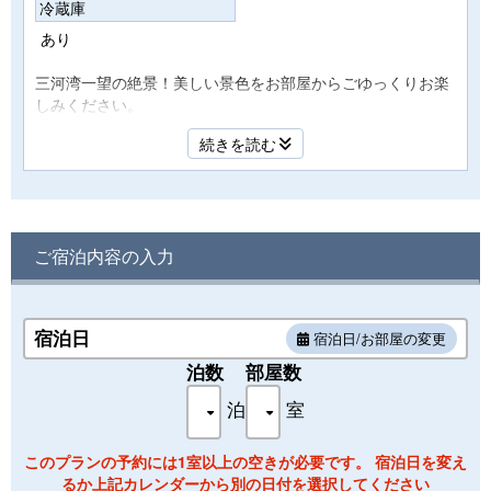
冷蔵庫
あり
三河湾一望の絶景！美しい景色をお部屋からごゆっくりお楽
しみください。
和室１０畳 トイレ有り バス無し
続きを読む
絶景が見渡せる客室
・お一人様タオル１枚、バスタオル2枚（追加は有料となり
ます）
◆2022年4月より『プラスチック資源循環促進法』という法
ご宿泊内容の入力
律が施行されます◆
お部屋のアメニティはタオル、バスタオルのご用意のみとな
ります。
ご不明な点は、お問い合わせくださいませ。
宿泊日
宿泊日/お部屋の変更
※お部屋のご指定は別途有料となりますのでご連絡下さいま
泊数
部屋数
せ。
（状況によりご希望に添えない場合もございます）
泊
室
このプランの予約には1室以上の空きが必要です。 宿泊日を変え
るか上記カレンダーから別の日付を選択してください