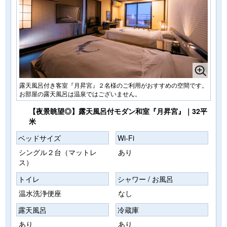
露天風呂付き客室『月昇宮』２名様のご利用がおすすめの空間です。
お部屋の露天風呂は温泉ではございません。
【夜景眺望◎】露天風呂付モダン和室『月昇宮』｜32平
米
ベッドサイズ
Wi-Fi
シングル２台（マットレ
あり
ス）
トイレ
シャワー / お風呂
温水洗浄便座
なし
露天風呂
冷蔵庫
あり
あり