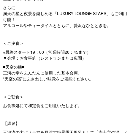
さらに――
満天の星と夜景を楽しめる「LUXURY LOUNGE STARS」もご利用
可能！
アルコールやティータイムとともに、贅沢なひとときを。
＜ご夕食＞
※最終スタート19：00（営業時間20：45まで）
▼会場：お食事処（レストランまたは広間）
■天空の膳■
三河の幸をふんだんに使用した基本会席。
“天空の宿”にふさわしい味覚をご堪能ください。
＜ご朝食＞
お食事処にて和定食をご用意いたします。
【温泉】
三河湾の大パノラマを見渡す絶景露天風呂として「南十字の湯」と