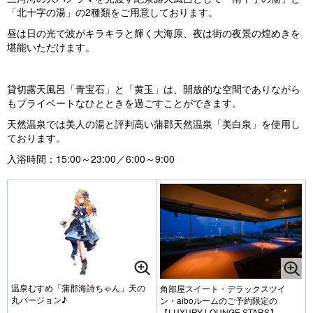
「北十字の湯」の2種類をご用意しております。
昼は日の光で波がキラキラと輝く大海原、夜は街の夜景の煌めきを
堪能いただけます。
貸切露天風呂「青宝石」と「黄玉」は、開放的な空間でありながら
もプライベートなひとときを過ごすことができます。
天然温泉では美人の湯と評判高い蒲郡天然温泉「美白泉」を使用し
ております。
入浴時間：15:00～23:00／6:00～9:00
温泉むすめ「蒲郡海詩ちゃん」天の
角部屋スイート・デラックスツイ
丸バージョン♪
ン・aiboルームのご予約限定の
【LUXURY LOUNGE STARS】