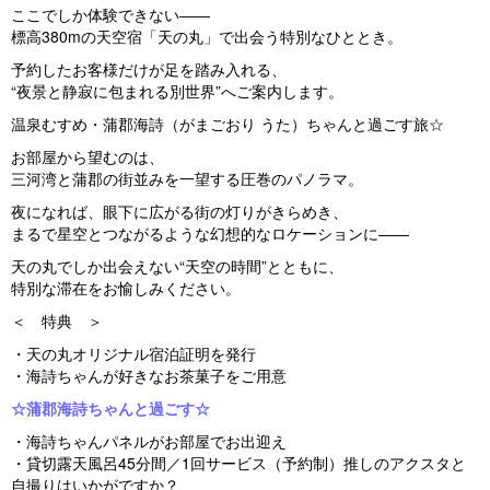
ここでしか体験できない――
標高380mの天空宿「天の丸」で出会う特別なひととき。
予約したお客様だけが足を踏み入れる、
“夜景と静寂に包まれる別世界”へご案内します。
温泉むすめ・蒲郡海詩（がまごおり うた）ちゃんと過ごす旅☆
お部屋から望むのは、
三河湾と蒲郡の街並みを一望する圧巻のパノラマ。
夜になれば、眼下に広がる街の灯りがきらめき、
まるで星空とつながるような幻想的なロケーションに――
天の丸でしか出会えない“天空の時間”とともに、
特別な滞在をお愉しみください。
＜ 特典 ＞
・天の丸オリジナル宿泊証明を発行
・海詩ちゃんが好きなお茶菓子をご用意
☆蒲郡海詩ちゃんと過ごす☆
・海詩ちゃんパネルがお部屋でお出迎え
・貸切露天風呂45分間／1回サービス（予約制）推しのアクスタと
自撮りはいかがですか？