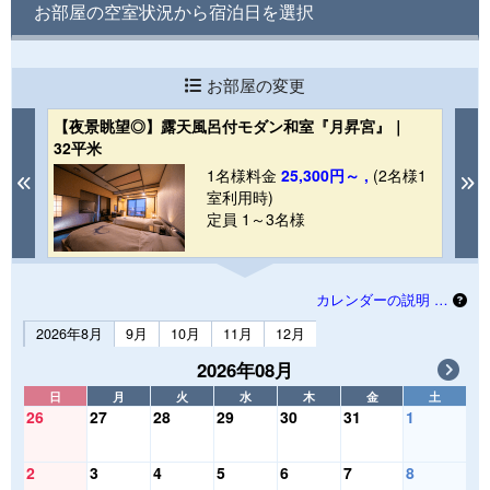
お部屋の空室状況から宿泊日を選択
お部屋の変更
【夜景眺望◎】露天風呂付モダン和室『月昇宮』｜
【
32平米
レ
1
1名様料金
25,300円～ ,
(2名様1
Previous
N
室利用時)
定員 1～3名様
カレンダーの説明 …
2026年8月
9月
10月
11月
12月
2026年08月
日
月
火
水
木
金
土
26
27
28
29
30
31
1
2
3
4
5
6
7
8