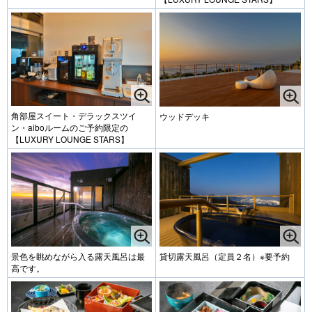
角部屋スイート・デラックスツイ
ウッドデッキ
ン・aiboルームのご予約限定の
【LUXURY LOUNGE STARS】
景色を眺めながら入る露天風呂は最
貸切露天風呂（定員２名）※要予約
高です。