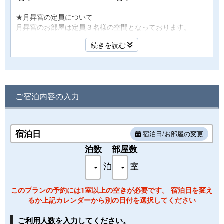
★月昇宮の定員について
月昇宮のお部屋は定員３名様の空間となっております。
あいにくお子様を含んだ3名様以上で1部屋のご利用の場合は
続きを読む
手狭になります。ただし、お客様のご意見やご要望で設定を
させて頂いております。ご了承の程宜しくお願い申し上げま
す。
※お部屋の露天風呂は温泉ではございません。
◆2022年4月より『プラスチック資源循環促進法』という法
ご宿泊内容の入力
律が施行されます◆
お部屋のアメニティはタオル、バスタオルのご用意のみとな
ります。
ご不明な点は、お問い合わせくださいませ。
宿泊日
宿泊日/お部屋の変更
※お部屋のご指定は別途有料となりますのでご連絡下さいま
泊数
部屋数
せ。
泊
室
（状況によりご希望に添えない場合もございます）
このプランの予約には1室以上の空きが必要です。 宿泊日を変え
るか上記カレンダーから別の日付を選択してください
ご利用人数を入力してください。