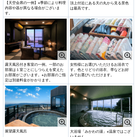
【天空会席の一例】※季節により料理
頂上付近にある天の丸から見る景色
内容や器が異なる場合がございま
は最高です。
す。
露天風呂付き客室の一例。一部のお
女性様にお選びいただけるお浴衣で
部屋は１室ごとにしつらえを変えた
す。色とりどりの浴衣、帯などお好
お部屋がございます。※お部屋のご指
みでお選びいただけます。
定は別途料金がかかります。
展望露天風呂
大浴場「みかわの湯」※温泉ではござ
いません。