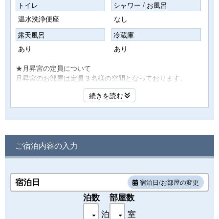
トイレ
シャワー / お風呂
温水洗浄便座
なし
露天風呂
冷蔵庫
あり
あり
★月昇宮の定員について
月昇宮のお部屋は定員３名様の空間となっております。
あいにくお子様を含んだ3名様以上で1部屋のご利用の場合は
続きを読む
手狭になります。ただし、お客様のご意見やご要望で設定を
させて頂いております。ご了承の程宜しくお願い申し上げま
す。
※お部屋の露天風呂は温泉ではございません。
◆2022年4月より『プラスチック資源循環促進法』という法
ご宿泊内容の入力
律が施行されます◆
お部屋のアメニティはタオル、バスタオルのご用意のみとな
ります。
ご不明な点は、お問い合わせくださいませ。
宿泊日
宿泊日/お部屋の変更
※お部屋のご指定は別途有料となりますのでご連絡下さいま
泊数
部屋数
せ。
泊
室
（状況によりご希望に添えない場合もございます）