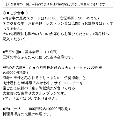
【天空会席の一例】※季節により料理内容や器が異なる場合がございます。
◇◆ご夕食◆◇
※お食事の最終スタートは19：00（営業時間／20：45まで）
▼ご夕食会場 お食事処（レストラン又は広間）※お部屋食は行って
おりません。
天の丸料理長お勧めの３つの会席からお選びください。(備考欄へご
記入ください)
■天空の膳■～基本会席～（＋0円）
三河の幸をふんだんに使った基本会席です。
■煌めきの膳■ ☆★☆料理長お勧め☆★☆（一人＋5500円税
込/5000円税別）
海老の王様と称されるぷりっぷりの「伊勢海老」と
肉汁溢れるA5等級「みかわ牛」サイコロステーキ、
歯ごたえ抜群の「鮑」陶板焼きが食べられる
大変贅沢な豪華３大グルメプランです。
※アカザエビはついておりません。
■匠■（一人＋11000円税込/10000円税別）
料理長渾身の究極の料理です。