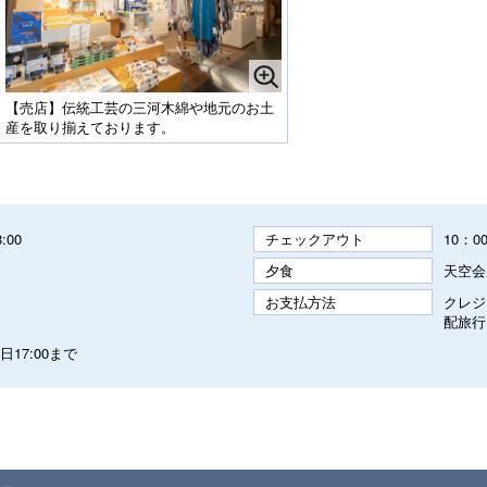
【売店】伝統工芸の三河木綿や地元のお土
産を取り揃えております。
8:00
チェックアウト
10：0
夕食
天空会
お支払方法
クレジ
配旅行
17:00まで