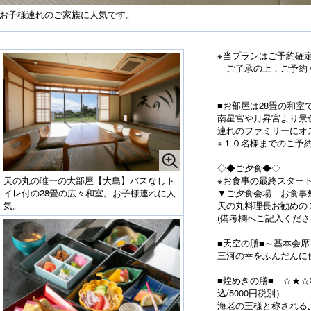
なお子様連れのご家族に人気です。
※当プランはご予約確
ご了承の上，ご予約
■お部屋は28畳の和
南星宮や月昇宮より景
連れのファミリーにオ
※１０名様までのご予
◇◆ご夕食◆◇
※お食事の最終スタート
天の丸の唯一の大部屋【大島】バスなしト
▼ご夕食会場 お食事
イレ付の28畳の広々和室。お子様連れに人
天の丸料理長お勧めの
気。
(備考欄へご記入くださ
■天空の膳■～基本会席
三河の幸をふんだんに
■煌めきの膳■ ☆★☆
込/5000円税別）
海老の王様と称される