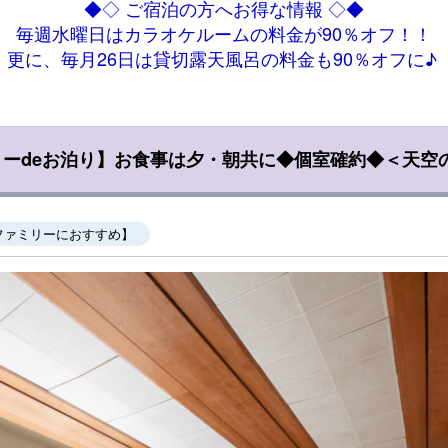
◆◇ ご宿泊の方へお得な情報 ◇◆
毎週水曜日はカラオケルームの料金が90％オフ！！
更に、毎月26日は貸切露天風呂の料金も90％オフに♪
ーdeお泊り】お食事は夕・朝共に◆個室確約◆＜天空
ファミリーにおすすめ】