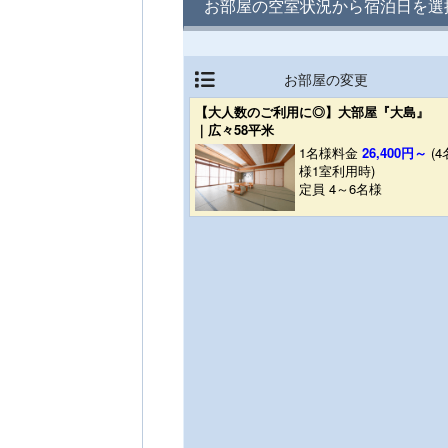
お部屋の空室状況から宿泊日を選
お部屋の変更
【大人数のご利用に◎】大部屋『大島』
｜広々58平米
1名様料金
26,400円～
(4
様1室利用時)
定員 4～6名様