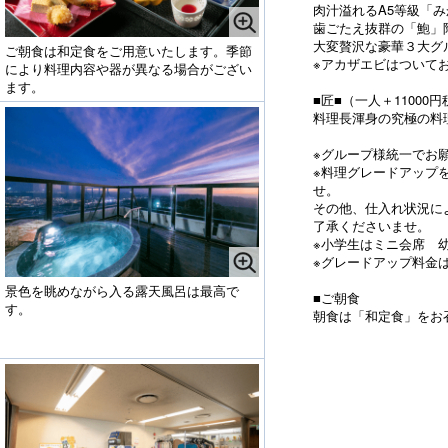
肉汁溢れるA5等級「
歯ごたえ抜群の「鮑」
大変贅沢な豪華３大グ
ご朝食は和定食をご用意いたします。季節
※アカザエビはついて
により料理内容や器が異なる場合がござい
ます。
■匠■（一人＋11000円
料理長渾身の究極の料
※グループ様統一でお
※料理グレードアップ
せ。
その他、仕入れ状況に
了承くださいませ。
※小学生はミニ会席 
※グレードアップ料金
景色を眺めながら入る露天風呂は最高で
■ご朝食
す。
朝食は「和定食」をお