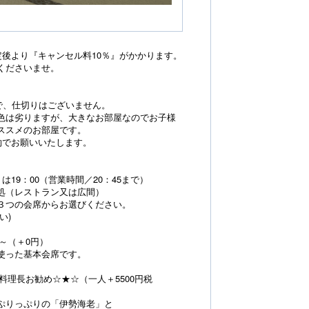
定後より『キャンセル料10％』がかかります。
くださいませ。
室で、仕切りはございません。
色は劣りますが、大きなお部屋なのでお子様
ススメのお部屋です。
約でお願いいたします。
は19：00（営業時間／20：45まで）
処（レストラン又は広間）
３つの会席からお選びください。
い)
～（＋0円）
使った基本会席です。
料理長お勧め☆★☆（一人＋5500円税
ぷりっぷりの「伊勢海老」と