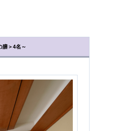
の膳＞4名～