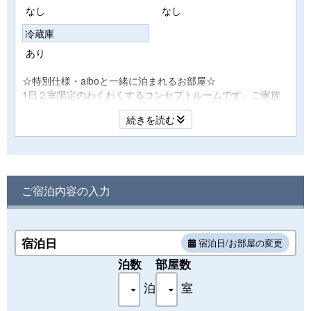
なし
なし
冷蔵庫
あり
☆特別仕様・aiboと一緒に泊まれるお部屋☆
1日２室限定のわくわくするコンセプトルームです。ご家族
のaiboと一緒に記念旅行♪
続きを読む
幸田町と関わりのあるエアウィーヴを使用した寝具等もご用
意しております。
【ご注意】
・１グループ様２室のご予約の場合はフロアが分かれます。
予めご了承下さいませ。
ご宿泊内容の入力
・寝具について３名ご利用時、布団1組ご準備いたします。
【設備】
宿泊日
宿泊日/お部屋の変更
・和洋室・シャワーブース・クリンスイシャワーヘッド・洗
浄機付トイレ・冷蔵庫・金庫
泊数
部屋数
・エアコン・空気清浄機・エアウィーヴ完備
泊
室
【アメニティ】
・フェイスタオル・バスタオル・歯ブラシ・ヘアブラシ・シ