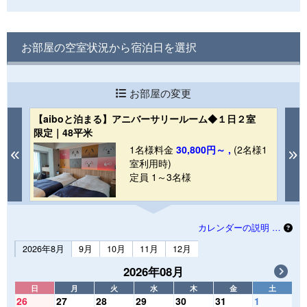
お部屋の空室状況から宿泊日を選択
お部屋の変更
【aiboと泊まる】アニバーサリールーム◆１日２室
【
限定｜48平米
3
1
1名様料金
30,800円～ ,
(2名様1
Previous
N
室利用時)
定員 1～3名様
カレンダーの説明 …
2026年8月
9月
10月
11月
12月
2026年08月
日
月
火
水
木
金
土
26
27
28
29
30
31
1