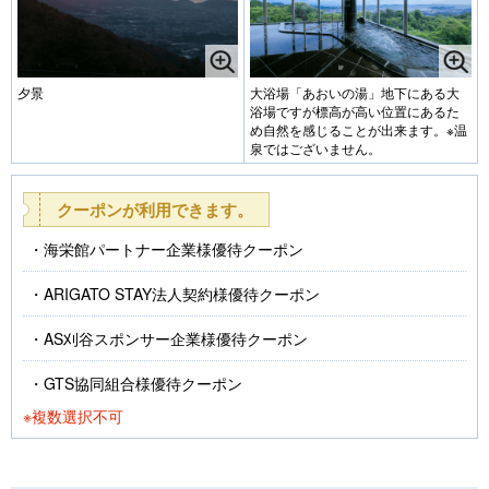
夕景
大浴場「あおいの湯」地下にある大
浴場ですが標高が高い位置にあるた
め自然を感じることが出来ます。※温
泉ではございません。
クーポンが利用できます。
海栄館パートナー企業様優待クーポン
ARIGATO STAY法人契約様優待クーポン
AS刈谷スポンサー企業様優待クーポン
GTS協同組合様優待クーポン
※複数選択不可