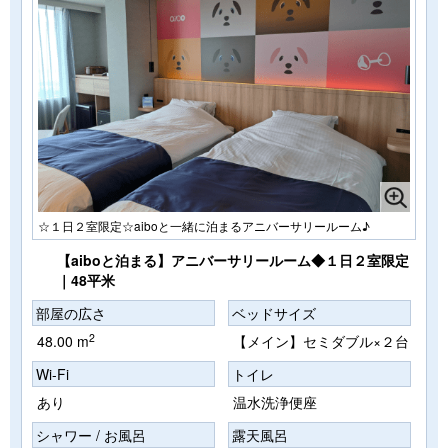
☆１日２室限定☆aiboと一緒に泊まるアニバーサリールーム♪
【aiboと泊まる】アニバーサリールーム◆１日２室限定
｜48平米
部屋の広さ
ベッドサイズ
2
48.00 m
【メイン】セミダブル×２台
Wi-Fi
トイレ
あり
温水洗浄便座
シャワー / お風呂
露天風呂