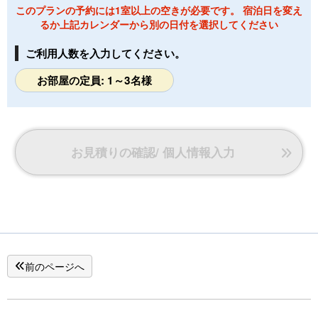
このプランの予約には1室以上の空きが必要です。 宿泊日を変え
ャワーキャップ・ボディスポンジ・足袋・巾着
るか上記カレンダーから別の日付を選択してください
・カミソリ（男性）・コットンセット・化粧水・乳液・メイ
ク落とし・洗顔・シャンプー・リンス・ボディソープ
ご利用人数を入力してください。
お部屋の定員: 1～3名様
お見積りの確認/ 個人情報入力
前のページへ