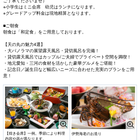
ご了承くださいませ）
※小学生はミニ会席 幼児はランチになります。
※グレードアップ料金は現地精算となります。
■ご朝食
朝食は「和定食」をご用意しております。
【天の丸の魅力4選】
・大パノラマの展望露天風呂・貸切風呂を完備！
・貸切露天風呂ではカップル/ご夫婦でプライベート空間を満喫！
・地元愛知・三河の食材を活かした豪華グルメをご堪能！
・記念日／誕生日など幅広いニーズに合わせた充実のプランをご用
意！
【煌き会席】一例。季節により料理
伊勢海老のお造り
内容や器が異なります。