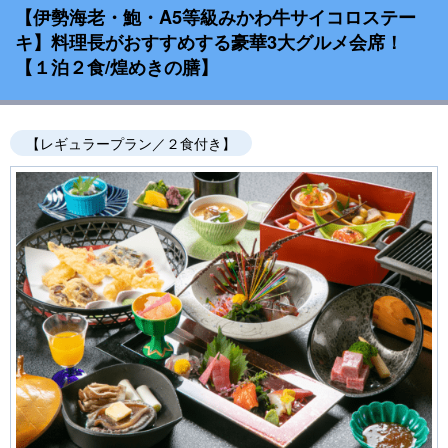
【伊勢海老・鮑・A5等級みかわ牛サイコロステー
キ】料理長がおすすめする豪華3大グルメ会席！
【１泊２食/煌めきの膳】
【レギュラープラン／２食付き】