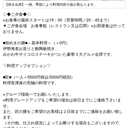
【煌き会席】一例。季節により料理内容や器が異なります。
◇◆ご夕食◆◇
※お食事の最終スタートは19：00（営業時間／20：45まで）
▼ご夕食会場 お食事処（レストラン又は広間）※お部屋食は行って
おりません。
■煌めきの膳■～基本料理～（＋0円）
伊勢海老お造りと鮑陶板焼き、
みかわ牛サイコロステーキがついた豪華３大グルメ会席です。
▽料理アップオプション▽
■匠■（一人＋5500円税込/5000円税別）
料理長渾身の究極の料理です。
※グループ様統一でお願いいたします。
※料理グレードアップをご希望の場合は前日までにご連絡下さいま
せ。
また、匠の膳をご希望のお客様は２日前までにご連絡をお願い致し
ます。
（その他、仕入れ状況によってお断りする場合もございますので、