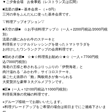
▼ご夕食会場 お食事処（レストラン又は広間）
■流星の膳■～基本会席～（＋0円）
三河の幸をふんだんに使った基本会席です。
▽料理アップオプション▽
■天空の膳■ ☆お手頃料理アップ☆（一人＋2200円税込/2000円税
別）
流星の膳にみかわ牛のステーキと
料理長オリジナルドレッシングを使ったトマトサラダを
お付けしたワンランクアップの会席料理です。
■煌めきの膳■ ☆★☆料理長お勧め☆★☆（一人＋7700円税
込/7000円税別）
海老の王様と称されるぷりっぷりの「伊勢海老」と
肉汁溢れる「みかわ牛」サイコロステーキ、
歯ごたえ抜群の「鮑」陶板焼きが食べられる
大変贅沢な豪華３大グルメプランです。
■匠■（一人＋12100円税込/11000円税別）
料理長渾身の究極の料理です。
※グループ様統一でお願いいたします。
※料理グレードアップをご希望の場合は前日までにご連絡下さいま
せ。