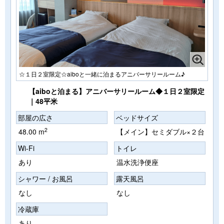
☆１日２室限定☆aiboと一緒に泊まるアニバーサリールーム♪
【aiboと泊まる】アニバーサリールーム◆１日２室限定
｜48平米
部屋の広さ
ベッドサイズ
2
48.00 m
【メイン】セミダブル×２台
Wi-Fi
トイレ
あり
温水洗浄便座
シャワー / お風呂
露天風呂
なし
なし
冷蔵庫
あり