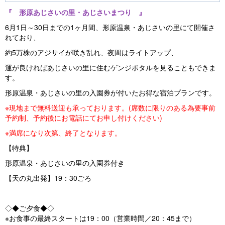
『 形原あじさいの里・あじさいまつり 』
6月1日～30日までの1ヶ月間、形原温泉・あじさいの里にて開催さ
れており、
約5万株のアジサイが咲き乱れ、夜間はライトアップ、
運が良ければあじさいの里に住むゲンジボタルを見ることもできま
す。
形原温泉・あじさいの里の入園券が付いたお得な宿泊プランです。
※現地まで無料送迎も承っております。(席数に限りのある為要事前
予約制、予約後にお電話にてお申し付けください)
※満席になり次第、終了となります。
【特典】
形原温泉・あじさいの里の入園券付き
【天の丸出発】19：30ごろ
◇◆ご夕食◆◇
※お食事の最終スタートは19：00（営業時間／20：45まで）