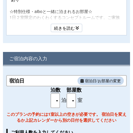
☆特別仕様・aiboと一緒に泊まれるお部屋☆
1日２室限定のわくわくするコンセプトルームです。ご家族
のaiboと一緒に記念旅行♪
続きを読む
幸田町と関わりのあるエアウィーヴを使用した寝具等もご用
意しております。
【ご注意】
・１グループ様２室のご予約の場合はフロアが分かれます。
予めご了承下さいませ。
ご宿泊内容の入力
・寝具について３名ご利用時、布団1組ご準備いたします。
【設備】
宿泊日
宿泊日/お部屋の変更
・和洋室・シャワーブース・クリンスイシャワーヘッド・洗
浄機付トイレ・冷蔵庫・金庫
泊数
部屋数
・エアコン・空気清浄機・エアウィーヴ完備
泊
室
【アメニティ】
・フェイスタオル・バスタオル・歯ブラシ・ヘアブラシ・シ
このプランの予約には1室以上の空きが必要です。 宿泊日を変え
ャワーキャップ・ボディスポンジ・足袋・巾着
るか上記カレンダーから別の日付を選択してください
・カミソリ（男性）・コットンセット・化粧水・乳液・メイ
ク落とし・洗顔・シャンプー・リンス・ボディソープ
ご利用人数を入力してください。