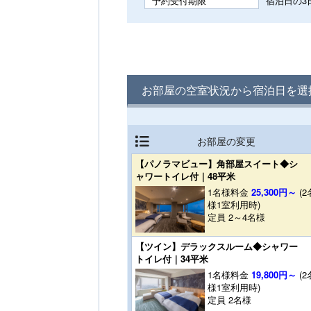
予約受付期限
宿泊日の3日
お部屋の空室状況から宿泊日を選
お部屋の変更
【パノラマビュー】角部屋スイート◆シ
ャワートイレ付｜48平米
1名様料金
25,300円～
(2
様1室利用時)
定員 2～4名様
【ツイン】デラックスルーム◆シャワー
トイレ付｜34平米
1名様料金
19,800円～
(2
様1室利用時)
定員 2名様