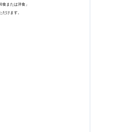
和食または洋食」
ただけます。