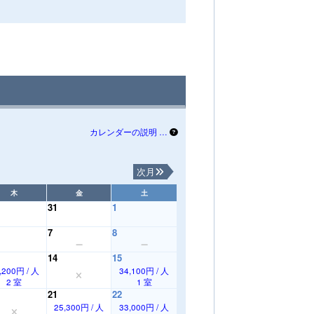
カレンダーの説明 …
次月
木
金
土
31
1
7
8
14
15
,200円 / 人
34,100円 / 人
2 室
1 室
21
22
25,300円 / 人
33,000円 / 人