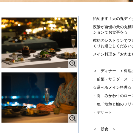
始めます！天の丸ディ
夜景が自慢の天の丸標
ションでお食事を☆
確約のレストランでフ
くりお過ごしください
メイン料理を「お肉ま
＜ ディナー ＞料理
・前菜・サラダ・スー
☆選べるメイン料理☆
・肉「みかわ牛のロー
・魚「地魚と鮑のフリ
・デザート
＜ 朝食 ＞