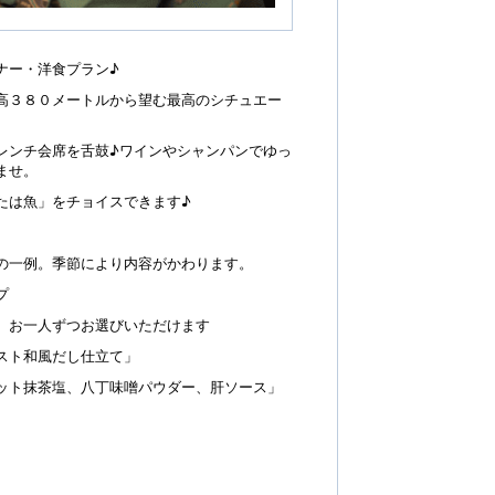
ナー・洋食プラン♪
高３８０メートルから望む最高のシチュエー
レンチ会席を舌鼓♪ワインやシャンパンでゆっ
ませ。
たは魚」をチョイスできます♪
の一例。季節により内容がかわります。
プ
 お一人ずつお選びいただけます
スト和風だし仕立て」
ット抹茶塩、八丁味噌パウダー、肝ソース」