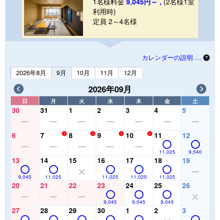
1名様料金
9,045円～ ,
(2名様1室
利用時)
定員 2～4名様
カレンダーの説明 …
2026年8月
9月
10月
11月
12月
2026年09月
日
月
火
水
木
金
土
30
31
1
2
3
4
5
6
7
8
9
10
11
12
11,025
9,540
13
14
15
16
17
18
19
9,045
11,025
11,025
11,025
11,025
20
21
22
23
24
25
26
9,045
9,045
9,045
27
28
29
30
1
2
3