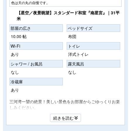
色は天の丸の自慢です。
【星空／夜景眺望】スタンダード和室『南星宮』｜31平
米
部屋の広さ
ベッドサイズ
10.00 帖
布団
Wi-Fi
トイレ
あり
洋式トイレ
シャワー / お風呂
露天風呂
なし
なし
冷蔵庫
あり
三河湾一望の絶景！美しい景色をお部屋からごゆっくりお楽
しみください。
和室１０畳 トイレ有り バス無し
続きを読む
絶景が見渡せる客室
・お一人様タオル１枚、バスタオル2枚（追加は有料となり
ます）