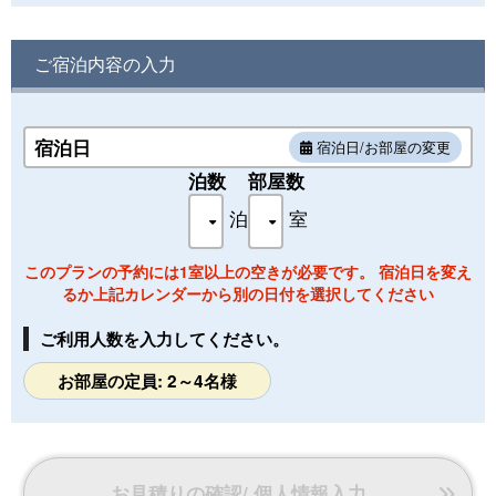
◆2022年4月より『プラスチック資源循環促進法』という法
ご宿泊内容の入力
律が施行されます◆
お部屋のアメニティはタオル、バスタオルのご用意のみとな
ります。
ご不明な点は、お問い合わせくださいませ。
宿泊日
宿泊日/お部屋の変更
※お部屋のご指定は別途有料となりますのでご連絡下さいま
泊数
部屋数
せ。
（状況によりご希望に添えない場合もございます）
泊
室
このプランの予約には1室以上の空きが必要です。 宿泊日を変え
るか上記カレンダーから別の日付を選択してください
ご利用人数を入力してください。
お部屋の定員: 2～4名様
お見積りの確認/ 個人情報入力