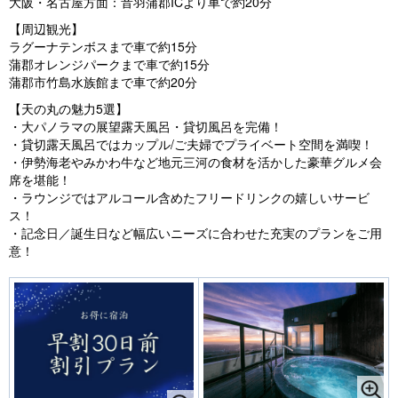
大阪・名古屋方面：音羽蒲郡ICより車で約20分
【周辺観光】
ラグーナテンボスまで車で約15分
蒲郡オレンジパークまで車で約15分
蒲郡市竹島水族館まで車で約20分
【天の丸の魅力5選】
・大パノラマの展望露天風呂・貸切風呂を完備！
・貸切露天風呂ではカップル/ご夫婦でプライベート空間を満喫！
・伊勢海老やみかわ牛など地元三河の食材を活かした豪華グルメ会
席を堪能！
・ラウンジではアルコール含めたフリードリンクの嬉しいサービ
ス！
・記念日／誕生日など幅広いニーズに合わせた充実のプランをご用
意！