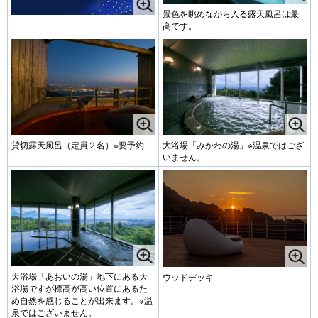
景色を眺めながら入る露天風呂は最
高です。
貸切露天風呂（定員２名）※要予約
大浴場「みかわの湯」※温泉ではござ
いません。
大浴場「あおいの湯」地下にある大
ウッドデッキ
浴場ですが標高が高い位置にあるた
め自然を感じることが出来ます。※温
泉ではございません。