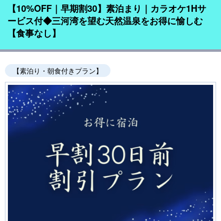
【10%OFF｜早期割30】素泊まり｜カラオケ1Hサ
ービス付◆三河湾を望む天然温泉をお得に愉しむ
【食事なし】
【素泊り・朝食付きプラン】