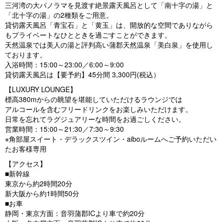
三河湾の大パノラマを見渡す絶景露天風呂として「南十字の湯」と
「北十字の湯」の2種類をご用意。
貸切露天風呂「青宝石」と「黄玉」は、開放的な空間でありながら
もプライベートなひとときを過ごすことができます。
天然温泉では美人の湯と評判高い蒲郡天然温泉「美白泉」を使用し
ております。
入浴時間：15:00～23:00／6:00～9:00
貸切露天風呂は【要予約】45分間 3,300円(税込）
【LUXURY LOUNGE】
標高380mからの眺望を堪能していただけるラウンジでは
アルコールを含むフリードリンクをお楽しみいただけます。
日常を忘れてラグジュアリーな時間をお過ごしください。
営業時間：15:00～21:30／7:30～9:30
※角部屋スイート・デラックスツイン・aiboルームへご予約いただい
たお客様専用
【アクセス】
■新幹線
東京から約2時間20分
新大阪から約1時間50分
■お車
静岡・東京方面：音羽蒲郡ICより車で約20分