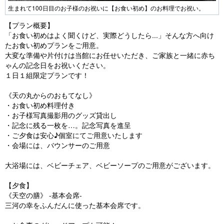
生まれて100日目のお子様のお祝いに【お食い初め】のお料理でお祝い。
【プラン概要】
「お食い初めはよく聞くけど、実際どうしたら...」そんな方へ向け
たお食い初めプランをご用意。
大変な準備や片付けは当館にお任せいただき、ご家族と一緒に赤ち
ゃんの記念日をお祝いください。
１日１組限定プランです！
《天の丸からのおもてなし》
・お食い初め料理付き
・お子様写真撮影用のグッズ貸出し
・記念に残る一枚を…。記念写真を進呈
・ご夕食は安心♪個室にてご用意いたします
・会場には、バウンサーのご用意
大浴場には、ベビーチェア、ベビーソープのご用意がございます。
【夕食】
《天空の膳》 -基本会席-
三河の幸をふんだんに使った基本会席です。