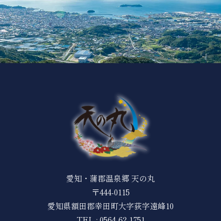
愛知・蒲郡温泉郷 天の丸
〒444-0115
愛知県額田郡幸田町大字荻字遠峰10
TEL :
0564-62-1751