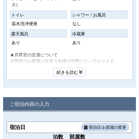
ス）
トイレ
シャワー / お風呂
温水洗浄便座
なし
露天風呂
冷蔵庫
あり
あり
★月昇宮の定員について
月昇宮のお部屋は定員３名様の空間となっております。
あいにくお子様を含んだ3名様以上で1部屋のご利用の場合は
続きを読む
手狭になります。ただし、お客様のご意見やご要望で設定を
させて頂いております。ご了承の程宜しくお願い申し上げま
す。
※お部屋の露天風呂は温泉ではございません。
◆2022年4月より『プラスチック資源循環促進法』という法
ご宿泊内容の入力
律が施行されます◆
お部屋のアメニティはタオル、バスタオルのご用意のみとな
ります。
ご不明な点は、お問い合わせくださいませ。
宿泊日
宿泊日/お部屋の変更
※お部屋のご指定は別途有料となりますのでご連絡下さいま
泊数
部屋数