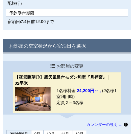
配旅行）
予約受付期限
宿泊日の4日前12:00まで
お部屋の空室状況から宿泊日を選択
お部屋の変更
【夜景眺望◎】露天風呂付モダン和室『月昇宮』｜
32平米
1名様料金
24,200円～ ,
(2名様1
室利用時)
定員 2～3名様
カレンダーの説明 …
2026年8月
9月
10月
11月
12月