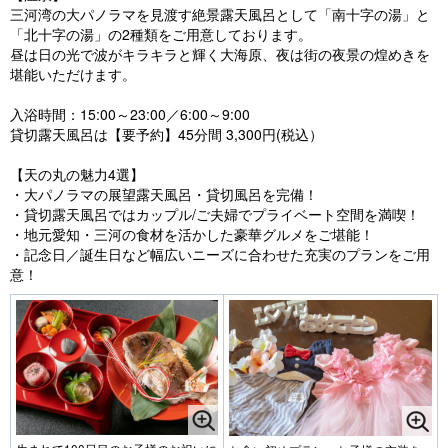
三河湾の大パノラマを見渡す絶景露天風呂として「南十字の湯」と
「北十字の湯」の2種類をご用意しております。
昼は日の光で波がキラキラと輝く大海原、夜は街の夜景の煌めきを
堪能いただけます。
入浴時間：15:00～23:00／6:00～9:00
貸切露天風呂は【要予約】45分間 3,300円(税込）
【天の丸の魅力4選】
・大パノラマの展望露天風呂・貸切風呂を完備！
・貸切露天風呂ではカップル/ご夫婦でプライベート空間を満喫！
・地元愛知・三河の食材を活かした豪華グルメをご堪能！
・記念日／誕生日など幅広いニーズに合わせた充実のプランをご用
意！