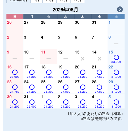
2026年08月
日
月
火
水
木
金
土
26
27
28
29
30
31
1
2
3
4
5
6
7
8
9
10
11
12
13
14
15
33,000
16
17
18
19
20
21
22
28,600
24,200
25,300
24,200
24,200
27,500
31,900
23
24
25
26
27
28
29
24,750
24,200
25,300
27,500
24,200
27,500
31,900
30
31
1
2
3
4
5
24,200
26,400
24,200
24,200
24,200
24,200
31,900
1泊大人1名あたりの料金（概算）
※料金は消費税込みです。