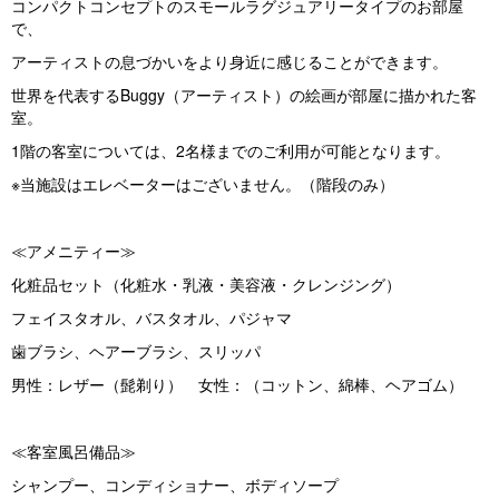
コンパクトコンセプトのスモールラグジュアリータイプのお部屋
vi
xt
で、
o
アーティストの息づかいをより身近に感じることができます。
u
世界を代表するBuggy（アーティスト）の絵画が部屋に描かれた客
室。
s
1階の客室については、2名様までのご利用が可能となります。
※当施設はエレベーターはございません。（階段のみ）
≪アメニティー≫
化粧品セット（化粧水・乳液・美容液・クレンジング）
フェイスタオル、バスタオル、パジャマ
歯ブラシ、ヘアーブラシ、スリッパ
男性：レザー（髭剃り） 女性：（コットン、綿棒、ヘアゴム）
≪客室風呂備品≫
シャンプー、コンディショナー、ボディソープ