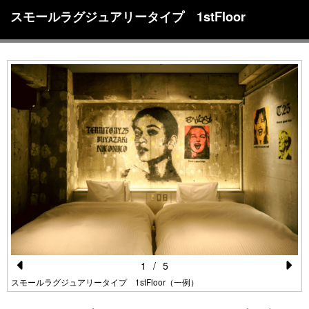
スモールラグジュアリータイプ 1stFloor
1
/
5
Pr
N
スモールラグジュアリータイプ 1stFloor（一例）
e
e