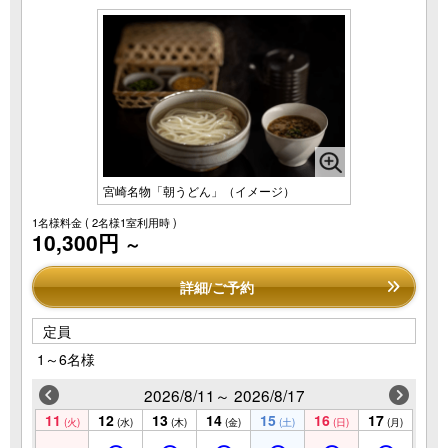
宮崎名物「朝うどん」（イメージ）
1名様料金
( 2名様1室利用時 )
10,300円
～
詳細/ご予約
定員
1～6名様
2026/8/11～ 2026/8/17
11
12
13
14
15
16
17
(火)
(水)
(木)
(金)
(土)
(日)
(月)