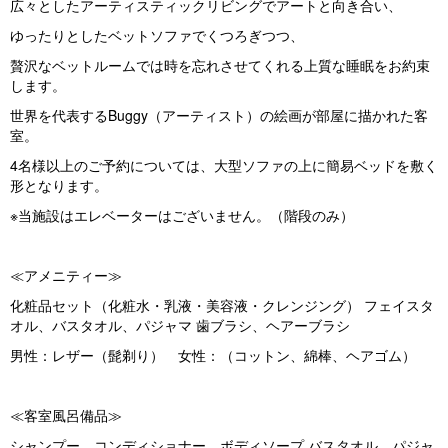
広々としたアーティスティックリビングでアートと向き合い、
vi
xt
ゆったりとしたベットソファでくつろぎつつ、
o
贅沢なベットルームでは時を忘れさせてくれる上質な睡眠をお約束
u
します。
s
世界を代表するBuggy（アーティスト）の絵画が部屋に描かれた客
室。
4名様以上のご予約については、大型ソファの上に簡易ベッドを敷く
形となります。
※当施設はエレベーターはございません。（階段のみ）
≪アメニティー≫
化粧品セット（化粧水・乳液・美容液・クレンジング） フェイスタ
オル、バスタオル、パジャマ 歯ブラシ、ヘアーブラシ
男性：レザー（髭剃り） 女性：（コットン、綿棒、ヘアゴム）
≪客室風呂備品≫
シャンプー、コンディショナー、ボディソープ バスタオル、パジャ