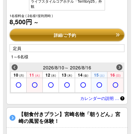
ライフスタイルコアホテル「Territory25」外
観
1名様料金
( 2名様1室利用時 )
8,500円
～
詳細/ご予約
定員
1～6名様
2026/8/10～ 2026/8/16
10
11
12
13
14
15
16
(月)
(火)
(水)
(木)
(金)
(土)
(日)
カレンダーの説明 …
【朝食付きプラン】宮崎名物「朝うどん」宮
崎の風習を体験！