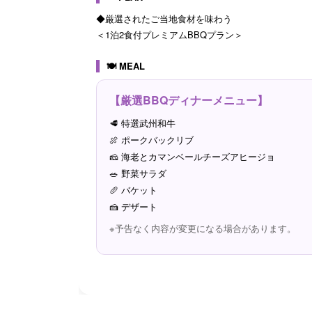
◆厳選されたご当地食材を味わう
＜1泊2食付プレミアムBBQプラン＞
🍽 MEAL
【厳選BBQディナーメニュー】
🥩 特選武州和牛
🍖 ポークバックリブ
🧀 海老とカマンベールチーズアヒージョ
🥗 野菜サラダ
🥖 バケット
🍰 デザート
※予告なく内容が変更になる場合があります。