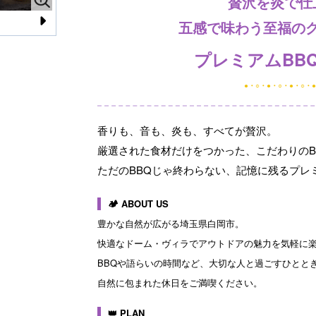
贅沢を炎で仕
五感で味わう至福の
N
プレミアムBB
e
xt
●・○・●・○・●・○・
香りも、音も、炎も、すべてが贅沢。
厳選された食材だけをつかった、こだわりのB
ただのBBQじゃ終わらない、記憶に残るプレ
🏕 ABOUT US
豊かな自然が広がる埼玉県白岡市。
快適なドーム・ヴィラでアウトドアの魅力を気軽に
BBQや語らいの時間など、大切な人と過ごすひとと
自然に包まれた休日をご満喫ください。
👑 PLAN