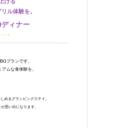
上げる
グリル体験を。
Qディナー
●・○・●
BQプランです。
ミアムな食体験を。
楽しめるグランピングステイ。
きが思い出になります。