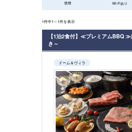
禁煙
Wi-Fiあり
1件中1～1件を表示
【1泊2食付】≪プレミアムBBQ
き～
ドーム＆ヴィラ