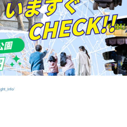
て
ght_info/