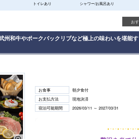
トイレあり
シャワー/お風呂あり
おす
 ≫武州和牛やポークバックリブなど極上の味わいを堪能す
お食事
朝夕食付
お支払方法
現地決済
宿泊可能期間
2026/03/11 ～ 2027/03/31
●・○・●・○・●・○・