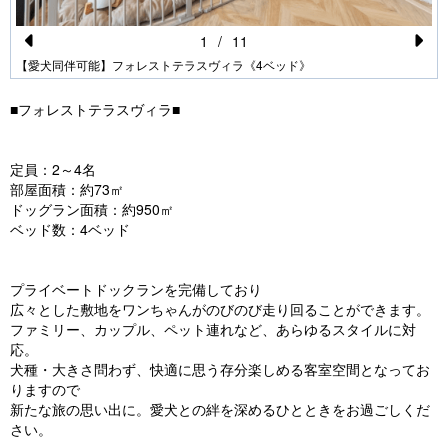
1
/
11
Pr
N
【愛犬同伴可能】フォレストテラスヴィラ《4ベッド》
e
e
■フォレストテラスヴィラ■
vi
xt
o
定員：2～4名
u
部屋面積：約73㎡
ドッグラン面積：約950㎡
s
ベッド数：4ベッド
プライベートドックランを完備しており
広々とした敷地をワンちゃんがのびのび走り回ることができます。
ファミリー、カップル、ペット連れなど、あらゆるスタイルに対
応。
犬種・大きさ問わず、快適に思う存分楽しめる客室空間となってお
りますので
新たな旅の思い出に。愛犬との絆を深めるひとときをお過ごしくだ
さい。