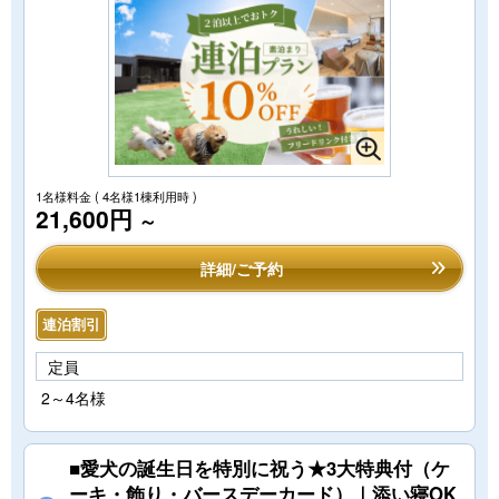
1名様料金
( 4名様1棟利用時 )
21,600円
～
詳細/ご予約
連泊割引
定員
2～4名様
■愛犬の誕生日を特別に祝う★3大特典付（ケ
ーキ・飾り・バースデーカード）｜添い寝OK