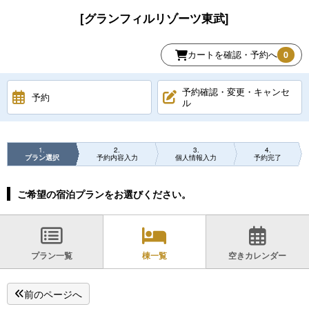
[グランフィルリゾーツ東武]
カートを確認・予約へ
0
予約確認・変更・キャンセ
予約
ル
1
2
3
4
プラン選択
予約内容入力
個人情報入力
予約完了
ご希望の宿泊プランをお選びください。
プラン一覧
棟一覧
空きカレンダー
前のページへ