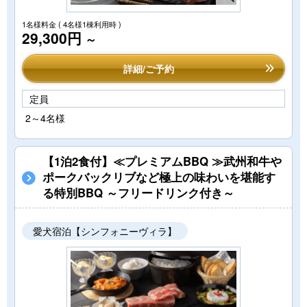
1名様料金
( 4名様1棟利用時 )
29,300円
～
詳細/ご予約
定員
2～4名様
【1泊2食付】≪プレミアムBBQ ≫武州和牛や
ポークバックリブなど極上の味わいを堪能す
る特別BBQ ～フリードリンク付き～
愛犬宿泊【シンフォニーヴィラ】