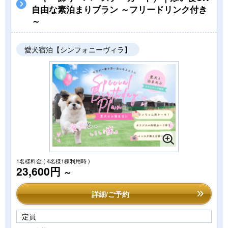
自由な素泊まりプラン ～フリードリンク付き
～
愛犬宿泊【シンフォニーヴィラ】
1名様料金
( 4名様1棟利用時 )
23,600円
～
詳細/ご予約
定員