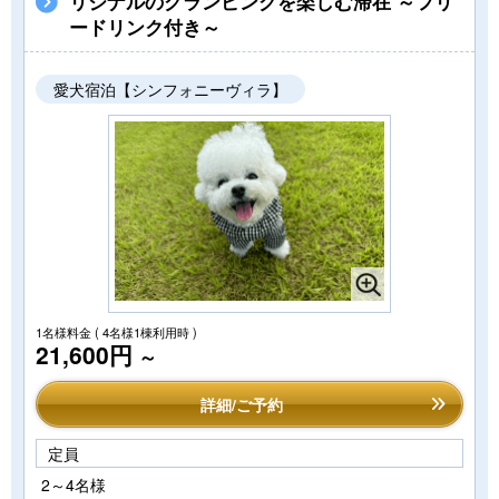
リジナルのグランピングを楽しむ滞在 ～フリ
ードリンク付き～
愛犬宿泊【シンフォニーヴィラ】
1名様料金
( 4名様1棟利用時 )
21,600円
～
詳細/ご予約
定員
2～4名様