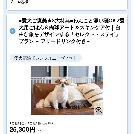
2～4名様
■愛犬ご褒美★3大特典■わんこと添い寝OK♪愛
犬用ごはん＆肉球アート＆スキンケア付｜自
由な旅をデザインする「セレクト・ステイ」
プラン ～フリードリンク付き～
愛犬宿泊【シンフォニーヴィラ】
1名様料金
( 4名様1棟利用時 )
25,300円
～