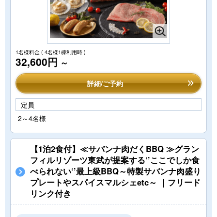
1名様料金
( 4名様1棟利用時 )
32,600円
～
詳細/ご予約
定員
2～4名様
【1泊2食付】≪サバンナ肉だくBBQ ≫グラン
フィルリゾーツ東武が提案する‘’ここでしか食
べられない‘’最上級BBQ～特製サバンナ肉盛り
プレートやスパイスマルシェetc～ ｜フリード
リンク付き