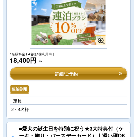
1名様料金
( 4名様1棟利用時 )
18,400円
～
詳細/ご予約
連泊割引
定員
2～4名様
■愛犬の誕生日を特別に祝う★3大特典付（ケ
ーキ・飾り・バースデーカード）｜添い寝OK