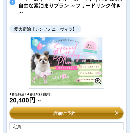
自由な素泊まりプラン ～フリードリンク付き
～
愛犬宿泊【シンフォニーヴィラ】
1名様料金
( 4名様1棟利用時 )
20,400円
～
詳細/ご予約
定員