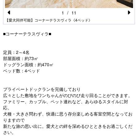
1
/
11
Pr
N
【愛犬同伴可能】コーナーテラスヴィラ《4ベッド》
e
e
■コーナーテラスヴィラ■
vi
xt
o
定員：2～4名
u
部屋面積：約73㎡
ドッグラン面積：約470㎡
s
ベッド数：4ベッド
プライベートドックランを完備しており
広々とした敷地をワンちゃんがのびのび走り回ることができます。
ファミリー、カップル、ペット連れなど、あらゆるスタイルに対
応。
犬種・大きさ問わず、快適に思う存分楽しめる客室空間となってお
りますので
新たな旅の思い出に。愛犬との絆を深めるひとときをお過ごしくだ
さい。