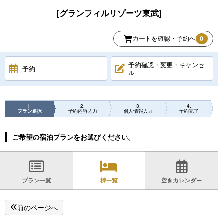
[グランフィルリゾーツ東武]
カートを確認・予約へ
0
予約確認・変更・キャンセ
予約
ル
1
2
3
4
プラン選択
予約内容入力
個人情報入力
予約完了
ご希望の宿泊プランをお選びください。
プラン一覧
棟一覧
空きカレンダー
前のページへ