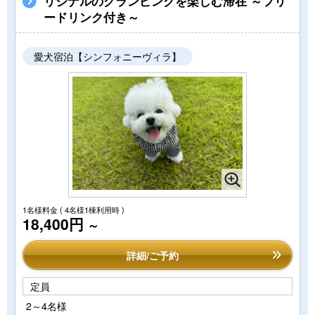
リジナルのグランピングを楽しむ滞在 ～フリ
ードリンク付き～
愛犬宿泊【シンフォニーヴィラ】
1名様料金
( 4名様1棟利用時 )
18,400円
～
詳細/ご予約
定員
2～4名様