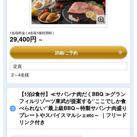
1名様料金
( 4名様1棟利用時 )
29,400円
～
詳細/ご予約
定員
2～4名様
【1泊2食付】≪サバンナ肉だくBBQ ≫グラン
フィルリゾーツ東武が提案する‘’ここでしか食
べられない‘’最上級BBQ～特製サバンナ肉盛り
プレートやスパイスマルシェetc～ ｜フリード
リンク付き