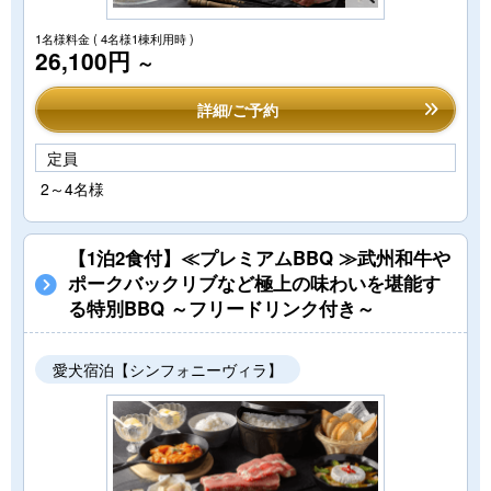
1名様料金
( 4名様1棟利用時 )
26,100円
～
詳細/ご予約
定員
2～4名様
【1泊2食付】≪プレミアムBBQ ≫武州和牛や
ポークバックリブなど極上の味わいを堪能す
る特別BBQ ～フリードリンク付き～
愛犬宿泊【シンフォニーヴィラ】