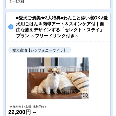
2～4名様
■愛犬ご褒美★3大特典■わんこと添い寝OK♪愛
犬用ごはん＆肉球アート＆スキンケア付｜自
由な旅をデザインする「セレクト・ステイ」
プラン ～フリードリンク付き～
愛犬宿泊【シンフォニーヴィラ】
1名様料金
( 4名様1棟利用時 )
22,200円
～