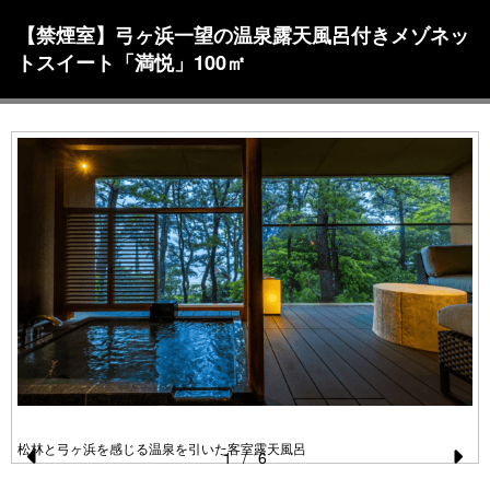
【禁煙室】弓ヶ浜一望の温泉露天風呂付きメゾネッ
トスイート「満悦」100㎡
松林と弓ヶ浜を感じる温泉を引いた客室露天風呂
1
/
6
Pr
N