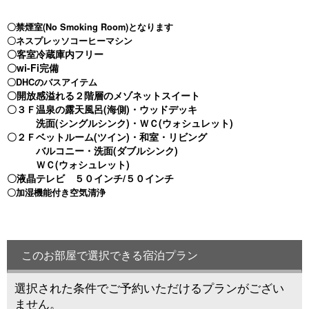
e
e
〇禁煙室(No Smoking Room)となります
vi
xt
〇ネスプレッソコーヒーマシン
〇客室冷蔵庫内フリー
o
〇wi-Fi完備
u
〇DHCのバスアイテム
〇開放感溢れる２階層のメゾネットスイート
s
〇３Ｆ温泉の露天風呂(海側)・ウッドデッキ
洗面(シングルシンク)・ＷＣ(ウォシュレット)
〇２Ｆベットルーム(ツイン)・和室・リビング
バルコニー・洗面(ダブルシンク)
ＷＣ(ウォシュレット)
〇液晶テレビ ５０インチ/５０インチ
〇加湿機能付き空気清浄
このお部屋で選択できる宿泊プラン
選択された条件でご予約いただけるプランがござい
ません。