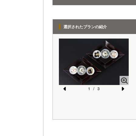
選択されたプランの紹介
1
/
3
Pr
N
e
e
vi
xt
o
u