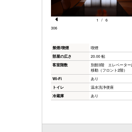
1
/
6
Pr
306
e
vi
禁煙/喫煙
喫煙
o
部屋の広さ
20.00 帖
u
客室階数
別館3階 エレベーター
s
移動（フロント2階）
Wi-Fi
あり
トイレ
温水洗浄便座
冷蔵庫
あり