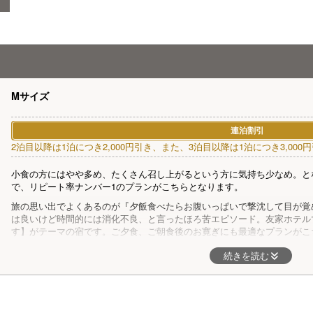
Mサイズ
連泊割引
2泊目以降は1泊につき2,000円引き、また、3泊目以降は1泊につき3,000円
小食の方にはやや多め、たくさん召し上がるという方に気持ち少なめ。と
で、リピート率ナンバー1のプランがこちらとなります。
旅の思い出でよくあるのが『夕飯食べたらお腹いっぱいで撃沈して目が覚
は良いけど時間的には消化不良、と言ったほろ苦エピソード。友家ホテル
す】がテーマの宿です。ご夕食、ご朝食後のお寛ぎにも最適なプランがこ
続きを読む