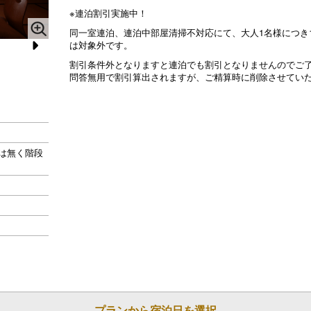
※連泊割引実施中！
同一室連泊、連泊中部屋清掃不対応にて、大人1名様につき1
は対象外です。
N
割引条件外となりますと連泊でも割引となりませんのでご
306
306
問答無用で割引算出されますが、ご精算時に削除させてい
e
xt
は無く階段
プランから宿泊日を選択