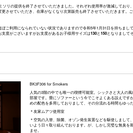
てカミソリの提供を終了させていただきました。それぞれ使用率が激減しており
変更させていただき、在庫がなくなり次第販売も終了させていただきます。ご
ぼご利用になられていない状況でありますので令和5年1月31日を持ちまし
お支度がございますがお支度があるお子様用サイズは
130
と
150
となりまして
BK3F306 for Smokers
人気の3階の中でも唯一の喫煙可能室。シックさと大人の風
部屋です。畳にソファーという今でこそよくある設えです
めの配色を多用しておりまして、その分流れる時間もゆっ
＊友家ムアツ使用室
＊空気の入替、除菌、オゾン発生装置などを駆使しまして
いよう日々取り組んでおります。が、しかし完璧な無臭を
ませ。