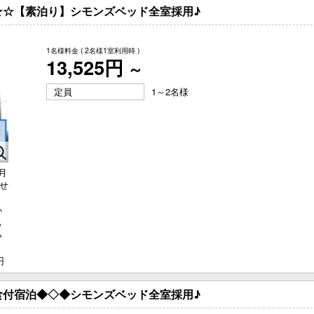
★☆【素泊り】シモンズベッド全室採用♪
1名様料金
( 2名様1室利用時 )
13,525円
～
定員
1～2名様
月
させ
、
か
ら
い
あ
円
食付宿泊◆◇◆シモンズベッド全室採用♪