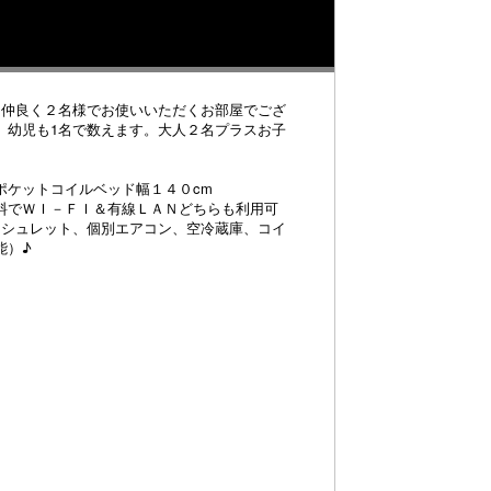
を仲良く２名様でお使いいただくお部屋でござ
、幼児も1名で数えます。大人２名プラスお子
ポケットコイルベッド幅１４０cm
料でＷＩ－ＦＩ＆有線ＬＡＮどちらも利用可
ォシュレット、個別エアコン、空冷蔵庫、コイ
能）♪