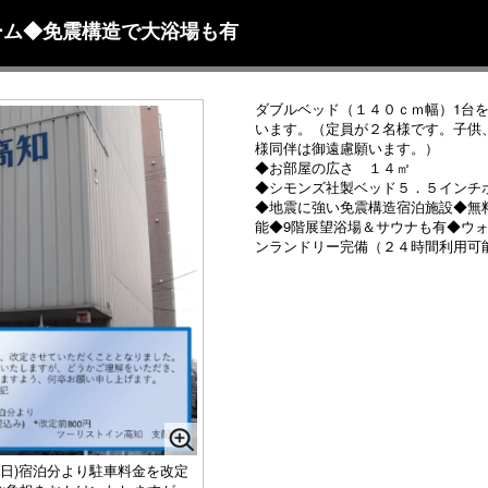
ーム◆免震構造で大浴場も有
ダブルベッド（１４０ｃｍ幅）1台
います。（定員が２名様です。子供
様同伴は御遠慮願います。）
◆お部屋の広さ １４㎡
◆シモンズ社製ベッド５．５インチ
◆地震に強い免震構造宿泊施設◆無
能◆9階展望浴場＆サウナも有◆ウ
ンランドリー完備（２４時間利用可
日(日)宿泊分より駐車料金を改定