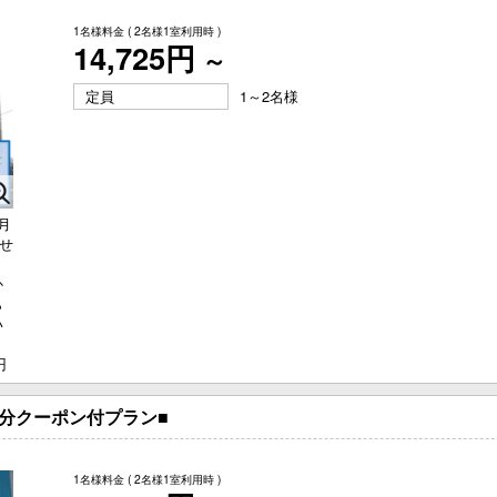
1名様料金
( 2名様1室利用時 )
14,725円
～
定員
1～2名様
月
させ
、
か
ら
い
あ
円
分クーポン付プラン■
1名様料金
( 2名様1室利用時 )