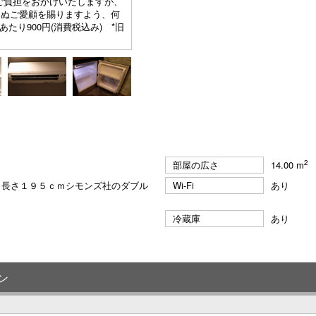
ご負担をおかけいたしますが、
らぬご愛顧を賜りますよう、何
り900円(消費税込み) *旧
2
部屋の広さ
14.00 m
ｍ長さ１９５ｃｍシモンズ社のダブル
Wi-Fi
あり
冷蔵庫
あり
ン