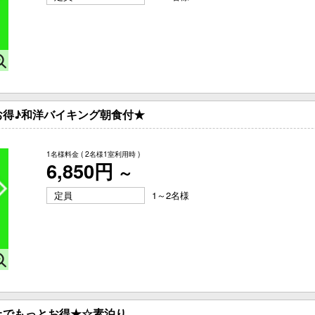
お得♪和洋バイキング朝食付★
1名様料金
( 2名様1室利用時 )
6,850円
～
定員
1～2名様
上でもっとお得★☆素泊り