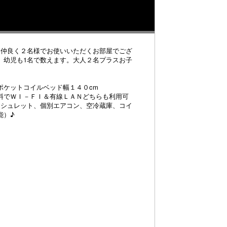
を仲良く２名様でお使いいただくお部屋でござ
、幼児も1名で数えます。大人２名プラスお子
ポケットコイルベッド幅１４０cm
料でＷＩ－ＦＩ＆有線ＬＡＮどちらも利用可
ォシュレット、個別エアコン、空冷蔵庫、コイ
能）♪