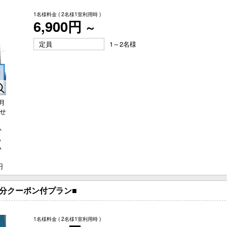
1名様料金
( 2名様1室利用時 )
6,900円
～
定員
1～2名様
月
させ
、
か
ら
い
あ
円
分クーポン付プラン■
1名様料金
( 2名様1室利用時 )