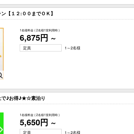
ン【１２:００までＯＫ】
1名様料金
( 2名様1室利用時 )
6,875円
～
定員
1～2名様
で♪お得♪★☆素泊り
1名様料金
( 2名様1室利用時 )
5,650円
～
定員
1～2名様