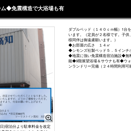
ーム◆免震構造で大浴場も有
ダブルベッド（１４０ｃｍ幅）1台
います。（定員が２名様です。子供
様同伴は御遠慮願います。）
◆お部屋の広さ １４㎡
◆シモンズ社製ベッド５．５インチ
◆地震に強い免震構造宿泊施設◆無
能◆9階展望浴場＆サウナも有◆ウ
ンランドリー完備（２４時間利用可
日(日)宿泊分より駐車料金を改定