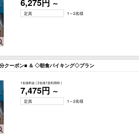
6,275円
～
定員
1～2名様
分クーポン■ ＆ ◇朝食バイキング◇プラン
1名様料金
( 2名様1室利用時 )
7,475円
～
定員
1～2名様