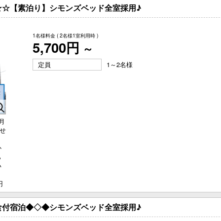
★☆【素泊り】シモンズベッド全室採用♪
1名様料金
( 2名様1室利用時 )
5,700円
～
定員
1～2名様
月
させ
、
か
ら
い
あ
円
食付宿泊◆◇◆シモンズベッド全室採用♪