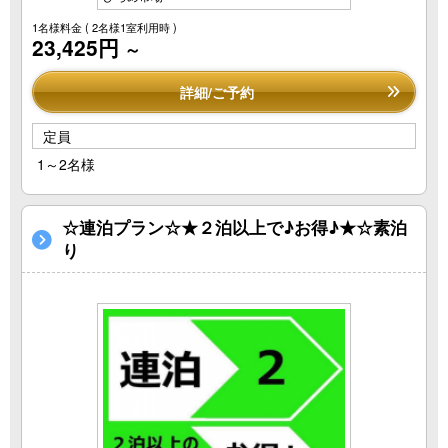
1名様料金
( 2名様1室利用時 )
23,425円
～
詳細/ご予約
定員
1～2名様
☆連泊プラン☆★２泊以上で♪お得♪★☆素泊
り