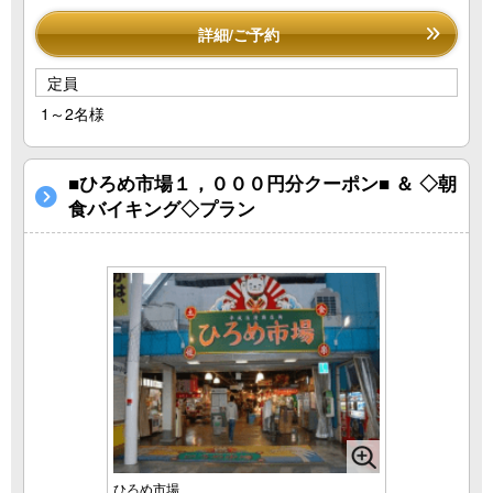
詳細/ご予約
定員
1～2名様
■ひろめ市場１，０００円分クーポン■ ＆ ◇朝
食バイキング◇プラン
ひろめ市場