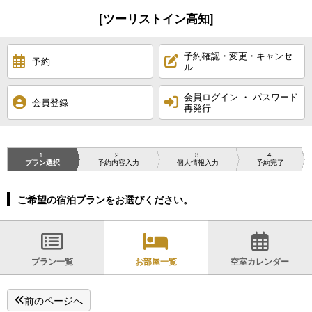
[ツーリストイン高知]
予約確認・変更・キャンセ
予約
ル
会員ログイン ・ パスワード
会員登録
再発行
1
2
3
4
プラン選択
予約内容入力
個人情報入力
予約完了
ご希望の宿泊プランをお選びください。
プラン一覧
お部屋一覧
空室カレンダー
前のページへ