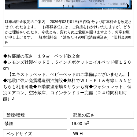
1
/
6
Pr
N
e
e
駐車場料金改定のご案内 2026年02月01日(日)宿泊分より駐車料金を改定さ
せていただきます。 お客様各位には、ご負担をおかけいたしますが、どう
vi
xt
かご理解をいただき、今後とも、変わらぬご愛顧を賜りますよう、何卒お願
い申し上げます。 駐車場料金 1泊あたり900円(消費税込み) *旧料金800
o
円
u
◆お部屋の広さ １９㎡ ベッド数２台
s
◆シモンズ社製ベッド５．５インチポケットコイルベッド幅１２０
cm
【エキストラベッド、ベビーベッドのご準備はございません。】
◆地震に強い免震構造宿泊施設◆無料でＷＩ－ＦＩ＆有線ＬＡＮど
ちらも利用可能◆９階展望浴場＆サウナも有◆ウォシュレット、個
別エアコン、空冷蔵庫、コインランドリー完備（２４時間利用可
能）♪
禁煙/喫煙
部屋の広さ
2
禁煙
19.00 m
ベッドサイズ
Wi-Fi