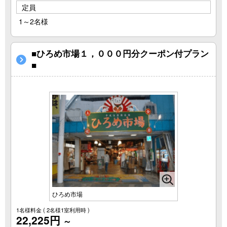
定員
1～2名様
■ひろめ市場１，０００円分クーポン付プラン
■
ひろめ市場
1名様料金
( 2名様1室利用時 )
22,225円
～