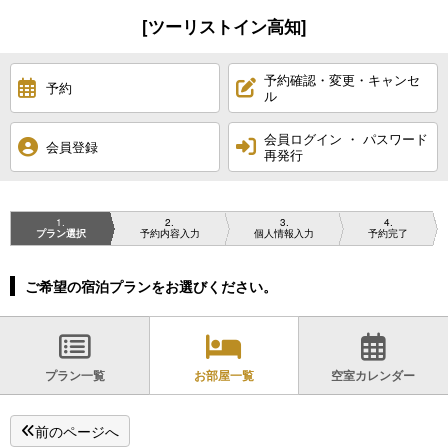
[ツーリストイン高知]
予約確認・変更・キャンセ
予約
ル
会員ログイン ・ パスワード
会員登録
再発行
1
2
3
4
プラン選択
予約内容入力
個人情報入力
予約完了
ご希望の宿泊プランをお選びください。
プラン一覧
お部屋一覧
空室カレンダー
前のページへ