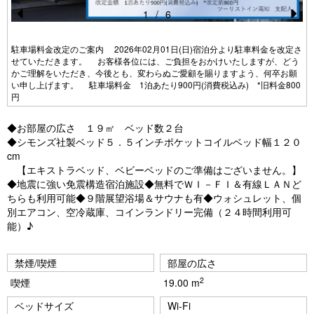
1
/
6
Pr
N
e
e
駐車場料金改定のご案内 2026年02月01日(日)宿泊分より駐車料金を改定さ
せていただきます。 お客様各位には、ご負担をおかけいたしますが、どう
vi
xt
かご理解をいただき、今後とも、変わらぬご愛顧を賜りますよう、何卒お願
い申し上げます。 駐車場料金 1泊あたり900円(消費税込み) *旧料金800
o
円
u
◆お部屋の広さ １９㎡ ベッド数２台
s
◆シモンズ社製ベッド５．５インチポケットコイルベッド幅１２０
cm
【エキストラベッド、ベビーベッドのご準備はございません。】
◆地震に強い免震構造宿泊施設◆無料でＷＩ－ＦＩ＆有線ＬＡＮど
ちらも利用可能◆９階展望浴場＆サウナも有◆ウォシュレット、個
別エアコン、空冷蔵庫、コインランドリー完備（２４時間利用可
能）♪
禁煙/喫煙
部屋の広さ
2
喫煙
19.00 m
ベッドサイズ
Wi-Fi