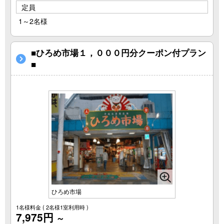
定員
1～2名様
■ひろめ市場１，０００円分クーポン付プラン
■
ひろめ市場
1名様料金
( 2名様1室利用時 )
7,975円
～