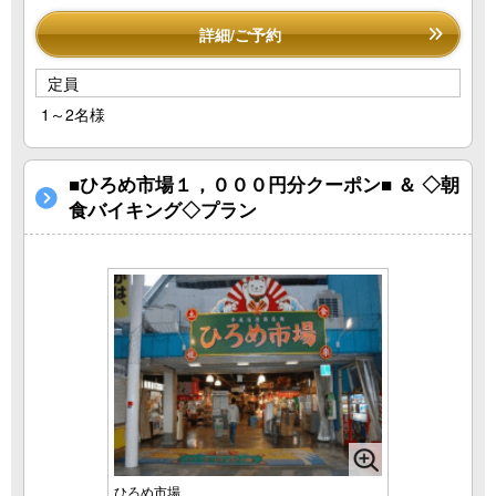
詳細/ご予約
定員
1～2名様
■ひろめ市場１，０００円分クーポン■ ＆ ◇朝
食バイキング◇プラン
ひろめ市場