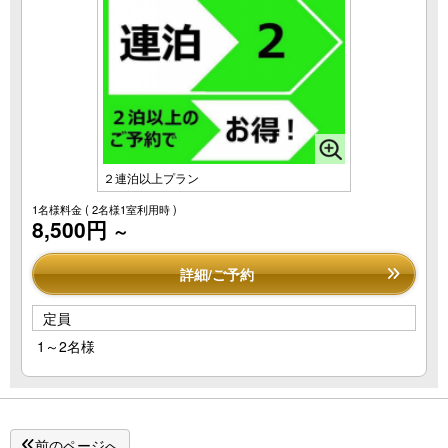
２連泊以上プラン
1名様料金
( 2名様1室利用時 )
8,500円
～
詳細/ご予約
定員
1～2名様
前のページへ