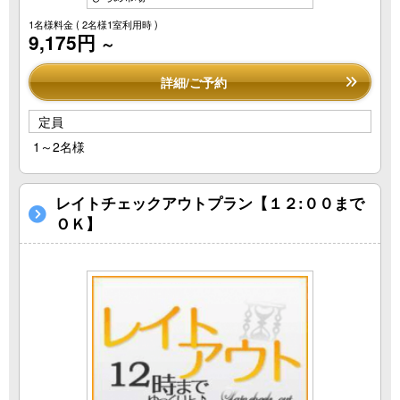
1名様料金
( 2名様1室利用時 )
9,175円
～
詳細/ご予約
定員
1～2名様
レイトチェックアウトプラン【１２:００まで
ＯＫ】