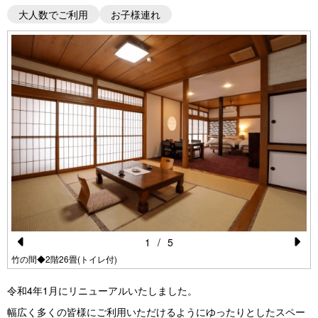
大人数でご利用
お子様連れ
1
/
5
Pr
N
竹の間◆2階26畳(トイレ付)
e
e
令和4年1月にリニューアルいたしました。
vi
xt
幅広く多くの皆様にご利用いただけるようにゆったりとしたスペー