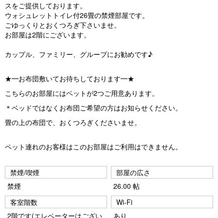
o
スをご提供しております。
ウォシュレットトイレ付26畳の禁煙部屋です。
u
ごゆっくりとおくつろぎ下さいませ。
s
お部屋は2階にございます。
カップル、ファミリー、グループにお勧めです♪
★━お布団敷いてお待ちしております━★
こちらのお部屋にはベットが2つご用意あります。
＊ベッドではなくお布団ご希望の方はお知らせください。
畳の上の布団で、おくつろぎくださいませ。
ペット連れのお客様はこのお部屋はご利用はできません。
禁煙/喫煙
部屋の広さ
禁煙
26.00 帖
客室階数
Wi-Fi
2階です(エレベーターはござい
あり