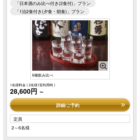
「日本酒のみ比べ付き(2食付)」プラン
「1泊2食付き(夕食・朝食)」プラン
6種飲み比べ
1名様料金
( 2名様1室利用時 )
28,600円
～
詳細/ご予約
定員
2～6名様