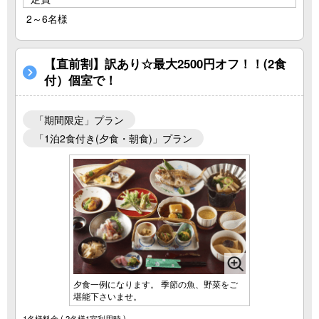
2～6名様
【直前割】訳あり☆最大2500円オフ！！(2食
付）個室で！
「期間限定」プラン
「1泊2食付き(夕食・朝食)」プラン
夕食一例になります。 季節の魚、野菜をご
堪能下さいませ。
1名様料金
( 2名様1室利用時 )