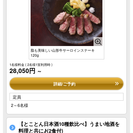
脂も美味しい山形牛サーロインステーキ
120g
1名様料金
( 2名様1室利用時 )
28,050円
～
詳細/ご予約
定員
2～6名様
【とことん日本酒10種飲比べ】うまい地酒を
料理と共に♪(2食付)