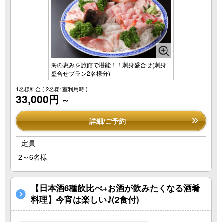
海の恵みを旅館で堪能！！刺身盛合せ(刺身
盛合せプラン2名様分)
1名様料金
( 2名様1室利用時 )
33,000円
～
詳細/ご予約
定員
2～6名様
【日本酒6種飲比べ+お酒が飲みたくなる酒肴
料理】今宵は楽しい♪(2食付)