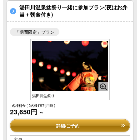
湯田川温泉盆祭り一緒に参加プラン(夜はお弁
当＋朝食付き)
「期間限定」プラン
湯田川盆祭り
1名様料金
( 2名様1室利用時 )
23,650円
～
詳細/ご予約
定員