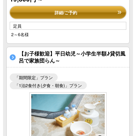
詳細/ご予約
定員
2～6名様
【お子様歓迎】平日幼児～小学生半額♪貸切風
呂で家族団らん～
「期間限定」プラン
「1泊2食付き(夕食・朝食)」プラン