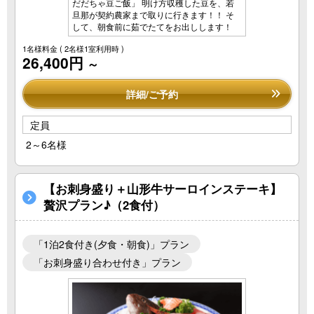
だだちゃ豆ご飯」 明け方収穫した豆を、若
旦那が契約農家まで取りに行きます！！ そ
して、朝食前に茹でたてをお出しします！
1名様料金
( 2名様1室利用時 )
26,400円
～
詳細/ご予約
定員
2～6名様
【お刺身盛り＋山形牛サーロインステーキ】
贅沢プラン♪（2食付）
「1泊2食付き(夕食・朝食)」プラン
「お刺身盛り合わせ付き」プラン