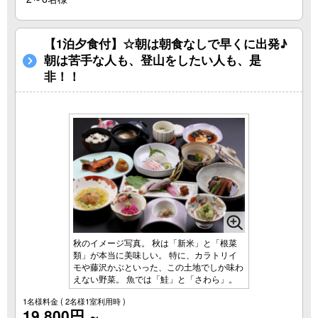
【1泊夕食付】☆朝は朝食なしで早くに出発♪
朝は苦手な人も、登山をしたい人も、是
非！！
秋のイメージ写真。 秋は「新米」と「根菜
類」が本当に美味しい。 特に、カラトリイ
モや藤沢かぶといった、この土地でしか味わ
えない野菜。 魚では「鮭」と「さわら」。
1名様料金
( 2名様1室利用時 )
19,800円
～