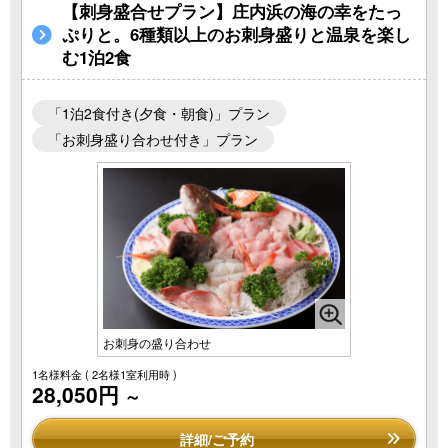
【刺身盛合せプラン】庄内浜の海の幸をたっ
ぷりと。6種類以上のお刺身盛りと温泉を楽し
む1泊2食
「1泊2食付き(夕食・朝食)」プラン
「お刺身盛り合わせ付き」プラン
お刺身の盛り合わせ
1名様料金
( 2名様1室利用時 )
28,050円
～
詳細/ご予約