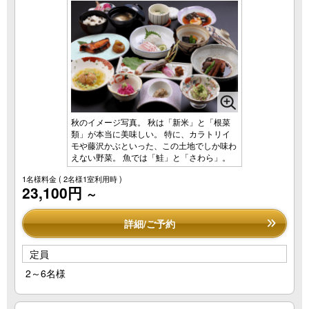
秋のイメージ写真。 秋は「新米」と「根菜
類」が本当に美味しい。 特に、カラトリイ
モや藤沢かぶといった、この土地でしか味わ
えない野菜。 魚では「鮭」と「さわら」。
1名様料金
( 2名様1室利用時 )
23,100円
～
詳細/ご予約
定員
2～6名様