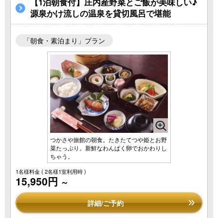
【1泊朝食付】庄内産野菜とご飯が美味しい♪
源泉かけ流しの温泉を貸切風呂で堪能
「朝食・素泊まり」プラン
つかさや旅館の朝食。たきたてつや姫とお野
菜たっぷり。新鮮なわんぱく卵でおかわりし
ちゃう。
1名様料金
( 2名様1室利用時 )
15,950円
～
詳細/ご予約