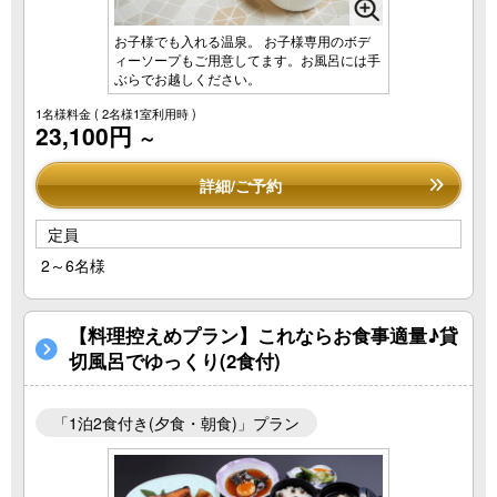
お子様でも入れる温泉。 お子様専用のボデ
ィーソープもご用意してます。お風呂には手
ぶらでお越しください。
1名様料金
( 2名様1室利用時 )
23,100円
～
詳細/ご予約
定員
2～6名様
【料理控えめプラン】これならお食事適量♪貸
切風呂でゆっくり(2食付)
「1泊2食付き(夕食・朝食)」プラン