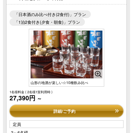
「日本酒のみ比べ付き(2食付)」プラン
「1泊2食付き(夕食・朝食)」プラン
山形の地酒が楽しい☆10種飲み比べ
1名様料金
( 2名様1室利用時 )
27,390円
～
詳細/ご予約
定員
2～6名様