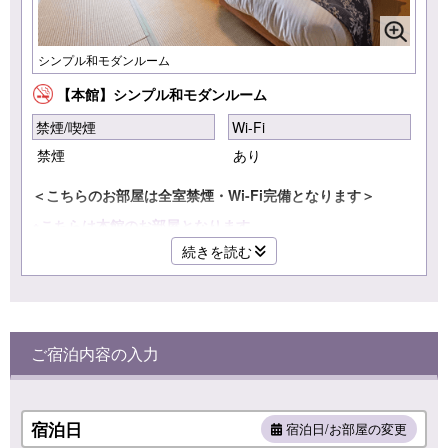
シンプル和モダンルーム
【本館】シンプル和モダンルーム
禁煙/喫煙
Wi-Fi
禁煙
あり
＜こちらのお部屋は全室禁煙・Wi-Fi完備となります＞
※こちらは本館のお部屋となります
続きを読む
セミダブルベッドとシングルベッドを備えた、落ち着きのあ
る和室です。
大浴場にも近く、思い立ったときに気軽に温泉をお楽しみい
ただけるのも魅力のひとつです。
ご宿泊内容の入力
少人数でのご利用に最適なお部屋で、ビジネスでのご滞在は
もちろん、カップルやご友人同士のご旅行にもおすすめで
す。
宿泊日
宿泊日/お部屋の変更