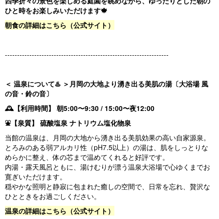
四季折々の景色を楽しめる庭園を眺めながら、ゆったりとした朝の
ひと時をお楽しみいただけます🍁
朝食の詳細はこちら（公式サイト）
-------------------------------------------------------------------
＜ 温泉について♨️ ＞月岡の大地より湧き出る美肌の湯〔大浴場 風
の音・鈴の音〕
🕰【利用時間】 朝5:00〜9:30 / 15:00〜夜12:00
⛲【泉質】 硫酸塩泉 ナトリウム塩化物泉
当館の温泉は、月岡の大地から湧き出る美肌効果の高い自家源泉。
とろみのある弱アルカリ性（pH7.5以上）の湯は、肌をしっとりな
めらかに整え、体の芯まで温めてくれると好評です。
内湯・露天風呂ともに、湯けむりが漂う温泉大浴場で心ゆくまでお
寛ぎいただけます。
穏やかな照明と静寂に包まれた癒しの空間で、日常を忘れ、贅沢な
ひとときをお過ごしください。
温泉の詳細はこちら（公式サイト）