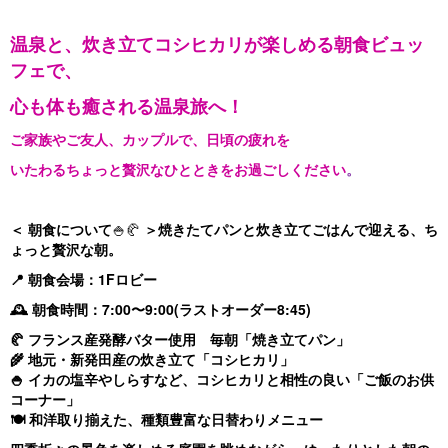
温泉と、炊き立てコシヒカリが楽しめる朝食ビュッ
フェで、
心も体も癒される温泉旅へ！
ご家族やご友人、カップルで、日頃の疲れを
いたわるちょっと贅沢なひとときをお過ごしください
。
＜ 朝食について
🍚🥐
＞焼きたてパンと炊き立てごはんで迎える、ち
ょっと贅沢な朝。
📍 朝食会場：1Fロビー
🕰 朝食時間：7:00〜9:00(ラストオーダー8:45)
🥐 フランス産発酵バター使用 毎朝「焼き立てパン」
🌾 地元・新発田産の炊き立て「コシヒカリ」
🍚 イカの塩辛やしらすなど、コシヒカリと相性の良い「ご飯のお供
コーナー」
🍽️ 和洋取り揃えた、種類豊富な日替わりメニュー