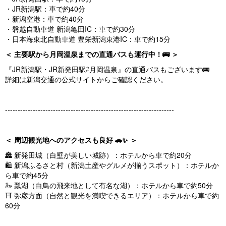
・JR新潟駅：車で約40分
・新潟空港：車で約40分
・磐越自動車道 新潟亀田IC：車で約30分
・日本海東北自動車道 豊栄新潟東港IC：車で約15分
＜ 主要駅から月岡温泉までの直通バスも運行中！🚌 ＞
『JR新潟駅・JR新発田駅⇄月岡温泉』の直通バスもございます🚌
詳細は新潟交通の公式サイトからご確認ください。
-------------------------------------------------------------------
＜ 周辺観光地へのアクセスも良好 🚗✨ ＞
🏯 新発田城（白壁が美しい城跡）：ホテルから車で約20分
🛍 新潟ふるさと村（新潟土産やグルメが揃うスポット）：ホテルか
ら車で約45分
🦢 瓢湖（白鳥の飛来地として有名な湖）：ホテルから車で約50分
⛩ 弥彦方面（自然と観光を満喫できるエリア）：ホテルから車で約
60分