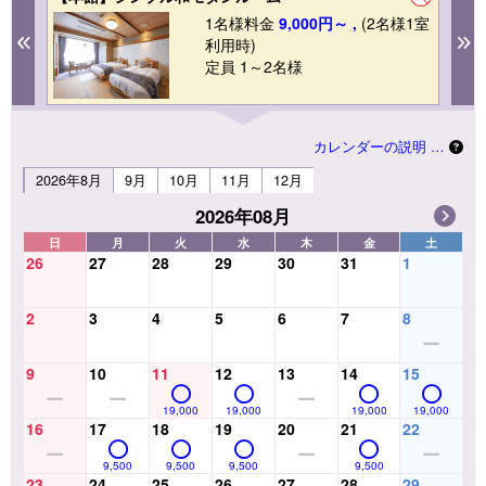
1名様料金
9,000円～ ,
(2名様1室
Previous
N
利用時)
定員 1～2名様
カレンダーの説明 …
2026年8月
9月
10月
11月
12月
2026年08月
日
月
火
水
木
金
土
26
27
28
29
30
31
1
2
3
4
5
6
7
8
9
10
11
12
13
14
15
19,000
19,000
19,000
19,000
16
17
18
19
20
21
22
9,500
9,500
9,500
9,500
23
24
25
26
27
28
29