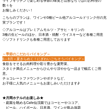
ライブキッチンで楽しめる季節の味覚と山形ならではのお料理の
数々を
お愉しみください！
こちらのプランは、ワインや3種ビール他アルコールドリンク付の充
実プランです！
◇アルコールはプレミアムモルツ・アサヒ・キリンの
3種の生ビールのほか、日本酒・焼酎・ウイスキーなど各種ご用意
◇ソフトドリンクも各種ご用意しております
～季節のこだわりバイキング～
6～8月＜夏きらめく！にぎわいごちそうバイキング＞
食欲をそそるお肉料理や彩り豊かな夏野菜、
スタミナ満点メニューからひんやり涼やかな一品まで幅広くご用
意。
チョコレートファウンテンやポテトなど、
お子様に人気のメニューもお楽しみいただけます♪
★月岡ホテルのお楽しみ★
・庭園を眺めるCafe仙渓園ではコーヒーやココア、
ビール、ハイボール、日本酒、ワインが飲み放題