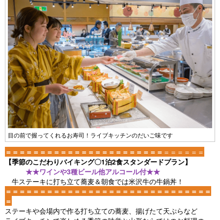
目の前で握ってくれるお寿司！ライブキッチンのだいご味です
＝＝＝＝＝＝＝＝＝＝＝＝＝＝＝＝＝＝＝＝＝＝＝
＝＝＝＝＝＝
【季節のこだわりバイキング〇1泊2食スタンダードプラン】
★★ワインや3種ビール他アルコール付★★
牛ステーキに打ち立て蕎麦＆朝食では米沢牛の牛鍋丼！
＝＝＝＝＝＝＝＝＝＝＝＝＝＝＝＝＝＝＝＝＝＝＝＝＝＝＝＝＝＝
＝
ステーキや会場内で作る打ち立ての蕎麦、揚げたて天ぷらなど