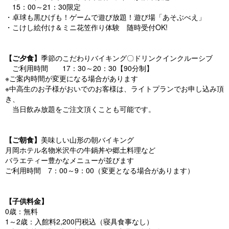
15：00～21：30限定
・卓球も黒ひげも！ゲームで遊び放題！遊び場「あそぶべえ」
・こけし絵付け＆ミニ花笠作り体験 随時受付OK!
【ご夕食】
季節のこだわりバイキング〇ドリンクインクルーシブ
ご利用時間 17：30～20：30【90分制】
※ご案内時間が変更になる場合があります
※中高生のお子様がおいでのお客様は、ライトプランでお申し込み頂
き、
当日飲み放題をご注文頂くことも可能です。
【ご朝食】
美味しい山形の朝バイキング
月岡ホテル名物米沢牛の牛鍋丼や郷土料理など
バラエティー豊かなメニューが並びます
ご利用時間 7：00～9：00（変更となる場合があります）
【子供料金】
0歳：無料
1～2歳：入館料2,200円税込（寝具食事なし）