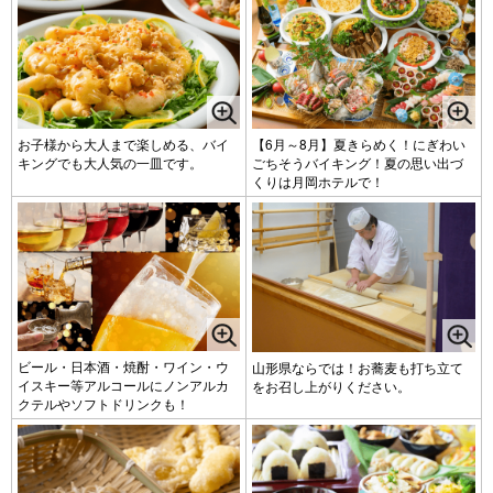
お子様から大人まで楽しめる、バイ
【6月～8月】夏きらめく！にぎわい
キングでも大人気の一皿です。
ごちそうバイキング！夏の思い出づ
くりは月岡ホテルで！
ビール・日本酒・焼酎・ワイン・ウ
山形県ならでは！お蕎麦も打ち立て
イスキー等アルコールにノンアルカ
をお召し上がりください。
クテルやソフトドリンクも！