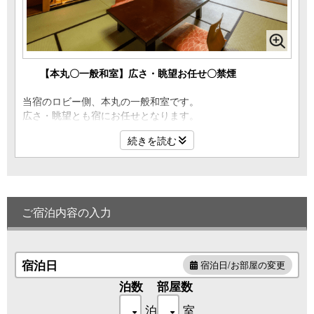
【本丸〇一般和室】広さ・眺望お任せ〇禁煙
当宿のロビー側、本丸の一般和室です。
広さ・眺望とも宿にお任せとなります。
本丸2階にはコーヒーなどのドリンクサービス
続きを読む
遊べるおもちゃがあるフリーラウンジがございます。
大浴場・お食事会場は、「北の丸」側となり
本丸からは歩いて少し距離がございます。
またエレベーターから遠いお部屋等もございますため
ご宿泊内容の入力
ご移動が少ないお部屋をご希望の方は
「北の丸」のお部屋をご予約ください。
設備 ：洗浄機能付きトイレ/WIFI完備/金庫/ポット/お茶セッ
ト/タオル
宿泊日
宿泊日/お部屋の変更
浴衣はフロント前にご用意しております。
泊数
部屋数
定員 ：お子様を含め4名様迄
泊
室