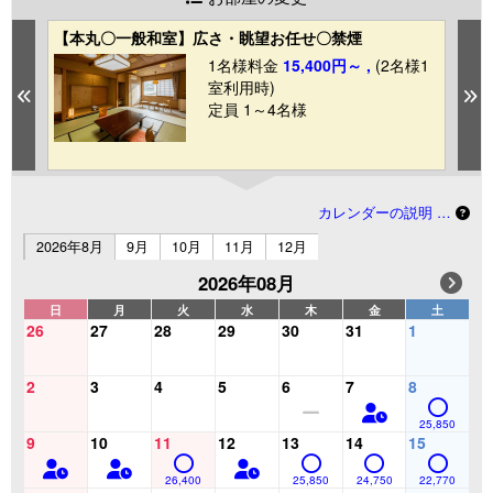
【本丸〇一般和室】広さ・眺望お任せ〇禁煙
【
1名様料金
15,400円～ ,
(2名様1
1
室利用時)
Previous
N
定員 1～4名様
カレンダーの説明 …
2026年8月
9月
10月
11月
12月
2026年08月
日
月
火
水
木
金
土
26
27
28
29
30
31
1
2
3
4
5
6
7
8
25,850
9
10
11
12
13
14
15
26,400
25,850
24,750
22,770