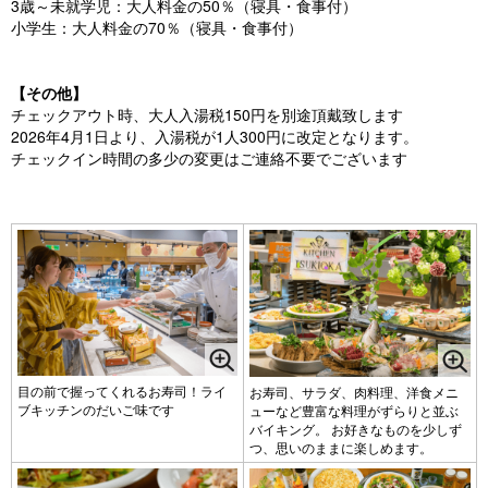
3歳～未就学児：大人料金の50％（寝具・食事付）
小学生：大人料金の70％（寝具・食事付）
【その他】
チェックアウト時、大人入湯税150円を別途頂戴致します
2026年4月1日より、入湯税が1人300円に改定となります。
チェックイン時間の多少の変更はご連絡不要でございます
目の前で握ってくれるお寿司！ライ
お寿司、サラダ、肉料理、洋食メニ
ブキッチンのだいご味です
ューなど豊富な料理がずらりと並ぶ
バイキング。 お好きなものを少しず
つ、思いのままに楽しめます。