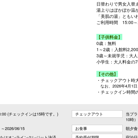
日替わりで男女入替
湯上りはぽかぽか温
「美肌の湯」ともい
ご利用時間 15:00～25
【子供料金】
0歳：無料
1～2歳：入館料2,2
3歳～未就学児：大
小学生：大人料金の7
【その他】
・チェックアウト時大
なお、2026年4月1
・チェックイン時間
 18:00 (チェックインは15時です。)
チェックアウト
当プラ
10時
2 ～2026/06/15
お食事
朝夕食
たはオンラインクレジット決済
予約受付期限
宿泊日