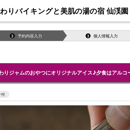
だわりバイキングと美肌の湯の宿 仙渓園 
予約内容入力
個人情報入力
2
3
わりジャムのおやつにオリジナルアイス♪夕食はアルコ
ク付