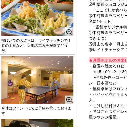
②和薄荷ショコラジェ
└ここでしか食べら
③中村農園ラズベリ
名に1セット）
└当館オリジナル特
④中村農園ラズベリ
つき１つ）
揚げたての天ぷらは、ライブキッチンで！
⑤月山の名水「月山
春の山菜など、大地の恵みを桜塩でどう
⑥レイトチェックアウ
ぞ。
★月岡ホテルのお楽
・庭園を眺めるロビ
＜15：00～21：3
└お飲み物～コーヒ
ン・日本酒など
・無料卓球はフロン
・ハイハイ赤ちゃん
え」
・こけし絵付け＆ミニ
卓球はフロントにてご予約を承っておりま
・冬はこたつやペレ
す
屋ラウンジ堺屋」