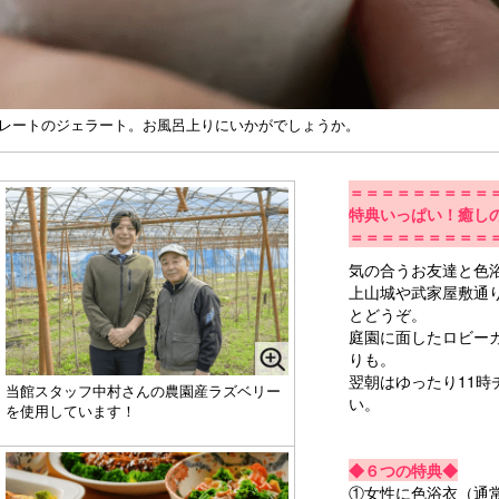
レートのジェラート。お風呂上りにいかがでしょうか。
＝＝＝＝＝＝＝＝＝
特典いっぱい！癒し
＝＝＝＝＝＝＝＝＝
気の合うお友達と色
上山城や武家屋敷通
とどうぞ。
庭園に面したロビー
りも。
翌朝はゆったり11
当館スタッフ中村さんの農園産ラズベリー
い。
を使用しています！
◆６つの特典◆
①女性に色浴衣（通常