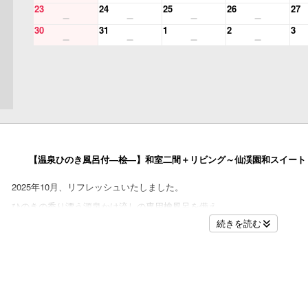
23
24
25
26
27
30
31
1
2
3
【温泉ひのき風呂付―桧―】和室二間＋リビング～仙渓園和スイート
2025年10月、リフレッシュいたしました。
ひのきの香り漂う源泉かけ流しの専用檜風呂を備え、
昨年リニューアルされた浴室は美しく清潔で、
続きを読む
刻を忘れる湯浴みをお愉しみいただけます。
春～秋には、ラタンチェアやテーブルを備えた軒下のスペースにて、
庭園や蔵王を望みながら、ゆったりとしたひとときをお過ごしいただけま
※冬期間は落雪の危険があるため、軒下を含むお庭への立ち入りはご遠慮
■仙渓園５室および特別和洋室「桂」でのおもてなし■
・お荷物をお部屋までお運びいたします。