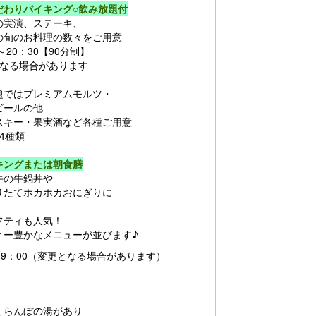
だわりバイキング○飲み放題付
の実演、ステーキ、
の旬のお料理の数々をご用意
～20：30【90分制】
になる場合があります
題ではプレミアムモルツ・
ビールの他
スキー・果実酒など各種ご用意
4種類
キングまたは朝食膳
牛の牛鍋丼や
りたてホカホカおにぎりに
。
フティも人気！
ィー豊かなメニューが並びます♪
～9：00（変更となる場合があります）
くらんぼの湯があり