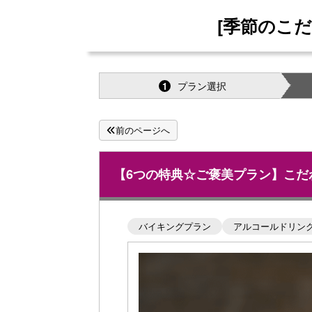
[季節のこ
プラン選択
1
前のページへ
【6つの特典☆ご褒美プラン】こだ
バイキングプラン
アルコールドリン