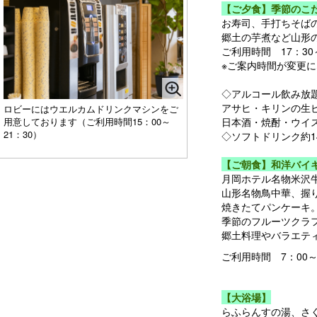
【ご夕食】季節のこ
お寿司、手打ちそば
郷土の芋煮など山形
ご利用時間 17：30
※ご案内時間が変更
◇アルコール飲み放
アサヒ・キリンの生
ロビーにはウエルカムドリンクマシンをご
日本酒・焼酎・ウイ
用意しております（ご利用時間15：00～
21：30）
◇ソフトドリンク約1
【ご朝食】和洋バイ
月岡ホテル名物米沢
山形名物鳥中華、握
焼きたてパンケーキ
季節のフルーツクラ
郷土料理やバラエテ
ご利用時間 7：00
【大浴場】
らふらんすの湯、さ