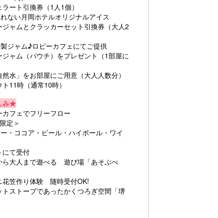
ラート引換券（1人1個）
れない月岡ホテルオリジナルアイス
ージャムとクラッカーセット引換券（大人2
製ジャム♪ロビーカフェにてご提供
ージャム（パウチ）をプレゼント（1部屋に
自然水」をお部屋にご用意（大人人数分）
ト11時（通常10時）
しみ★
ーカフェでフリーフロー
0限定＞
ー・ココア・ビール・ハイボール・ワイ
トにて受付
から大人まで遊べる 遊び場「あそぶべ
花笠作り体験 随時受付OK!
ットストーブであったかくつろぎ空間「堺