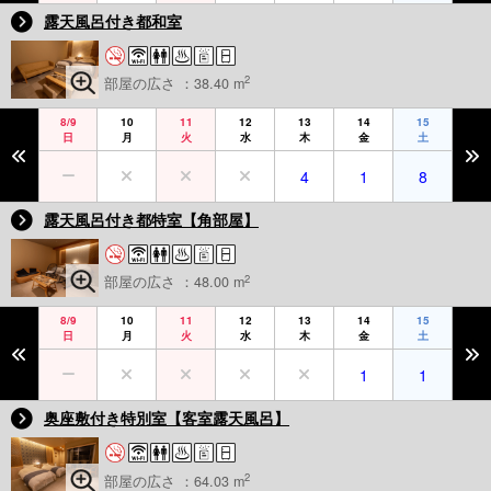
露天風呂付き都和室
2
部屋の広さ ：38.40 m
8/9
10
11
12
13
14
15
日
月
火
水
木
金
土
4
1
8
露天風呂付き都特室【角部屋】
2
部屋の広さ ：48.00 m
8/9
10
11
12
13
14
15
日
月
火
水
木
金
土
1
1
奥座敷付き特別室【客室露天風呂】
2
部屋の広さ ：64.03 m