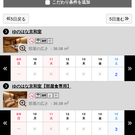
こだわり条件を追加
5日戻る
5日進む
ゆのはな京和室
2
部屋の広さ ：36.08 m
8/9
10
11
12
13
14
15
日
月
火
水
木
金
土
2
ゆのはな京和室【部屋食専用】
2
部屋の広さ ：36.08 m
8/9
10
11
12
13
14
15
日
月
火
水
木
金
土
3