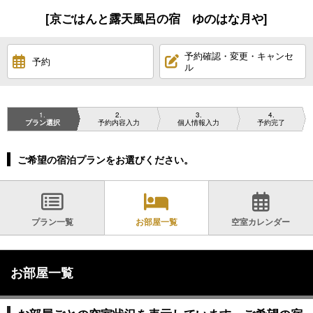
[京ごはんと露天風呂の宿 ゆのはな月や]
予約確認・変更・キャンセ
予約
ル
1
2
3
4
プラン選択
予約内容入力
個人情報入力
予約完了
ご希望の宿泊プランをお選びください。
プラン一覧
お部屋一覧
空室カレンダー
お部屋一覧